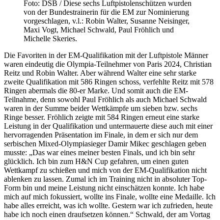
Foto: DSB / Diese sechs Luftpistolenschützen wurden
von der Bundestrainerin für die EM zur Nominierung
vorgeschlagen, v.l.: Robin Walter, Susanne Neisinger,
Maxi Vogt, Michael Schwald, Paul Fröhlich und
Michelle Skeries.
Die Favoriten in der EM-Qualifikation mit der Luftpistole Männer
waren eindeutig die Olympia-Teilnehmer von Paris 2024, Christian
Reitz und Robin Walter. Aber während Walter eine sehr starke
zweite Qualifikation mit 586 Ringen schoss, verfehlte Reitz mit 578
Ringen abermals die 80-er Marke. Und somit auch die EM-
Teilnahme, denn sowohl Paul Fröhlich als auch Michael Schwald
waren in der Summe beider Wettkämpfe um sieben bzw. sechs
Ringe besser. Fröhlich zeigte mit 584 Ringen erneut eine starke
Leistung in der Qualifikation und untermauerte diese auch mit einer
hervorragenden Präsentation im Finale, in dem er sich nur dem
serbischen Mixed-Olympiasieger Damir Mikec geschlagen geben
musste: „Das war eines meiner besten Finals, und ich bin sehr
glücklich. Ich bin zum H&N Cup gefahren, um einen guten
Wettkampf zu schießen und mich von der EM-Qualifikation nicht
ablenken zu lassen. Zumal ich im Training nicht in absoluter Top-
Form bin und meine Leistung nicht einschätzen konnte. Ich habe
mich auf mich fokussiert, wollte ins Finale, wollte eine Medaille. Ich
habe alles erreicht, was ich wollte. Gestern war ich zufrieden, heute
habe ich noch einen draufsetzen können.“ Schwald, der am Vortag