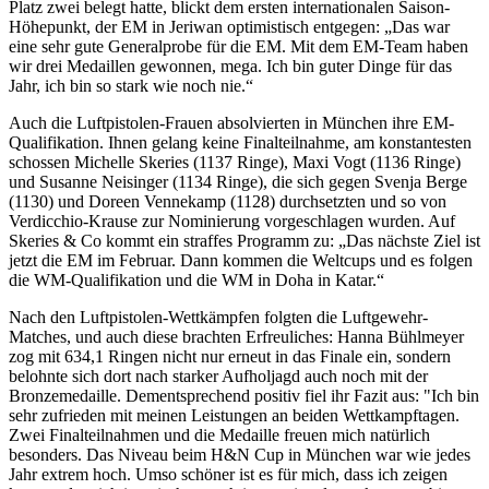
Platz zwei belegt hatte, blickt dem ersten internationalen Saison-
Höhepunkt, der EM in Jeriwan optimistisch entgegen: „Das war
eine sehr gute Generalprobe für die EM. Mit dem EM-Team haben
wir drei Medaillen gewonnen, mega. Ich bin guter Dinge für das
Jahr, ich bin so stark wie noch nie.“
Auch die Luftpistolen-Frauen absolvierten in München ihre EM-
Qualifikation. Ihnen gelang keine Finalteilnahme, am konstantesten
schossen Michelle Skeries (1137 Ringe), Maxi Vogt (1136 Ringe)
und Susanne Neisinger (1134 Ringe), die sich gegen Svenja Berge
(1130) und Doreen Vennekamp (1128) durchsetzten und so von
Verdicchio-Krause zur Nominierung vorgeschlagen wurden. Auf
Skeries & Co kommt ein straffes Programm zu: „Das nächste Ziel ist
jetzt die EM im Februar. Dann kommen die Weltcups und es folgen
die WM-Qualifikation und die WM in Doha in Katar.“
Nach den Luftpistolen-Wettkämpfen folgten die Luftgewehr-
Matches, und auch diese brachten Erfreuliches: Hanna Bühlmeyer
zog mit 634,1 Ringen nicht nur erneut in das Finale ein, sondern
belohnte sich dort nach starker Aufholjagd auch noch mit der
Bronzemedaille. Dementsprechend positiv fiel ihr Fazit aus: "Ich bin
sehr zufrieden mit meinen Leistungen an beiden Wettkampftagen.
Zwei Finalteilnahmen und die Medaille freuen mich natürlich
besonders. Das Niveau beim H&N Cup in München war wie jedes
Jahr extrem hoch. Umso schöner ist es für mich, dass ich zeigen