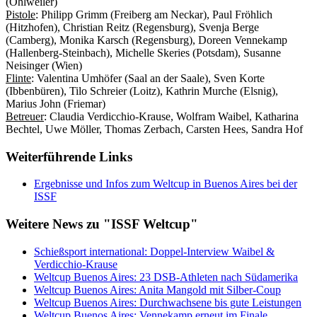
(Ohlweiler)
Pistole
: Philipp Grimm (Freiberg am Neckar), Paul Fröhlich
(Hitzhofen), Christian Reitz (Regensburg), Svenja Berge
(Camberg), Monika Karsch (Regensburg), Doreen Vennekamp
(Hallenberg-Steinbach), Michelle Skeries (Potsdam), Susanne
Neisinger (Wien)
Flinte
: Valentina Umhöfer (Saal an der Saale), Sven Korte
(Ibbenbüren), Tilo Schreier (Loitz), Kathrin Murche (Elsnig),
Marius John (Friemar)
Betreuer
: Claudia Verdicchio-Krause, Wolfram Waibel, Katharina
Bechtel, Uwe Möller, Thomas Zerbach, Carsten Hees, Sandra Hof
Weiterführende Links
Ergebnisse und Infos zum Weltcup in Buenos Aires bei der
ISSF
Weitere News zu "ISSF Weltcup"
Schießsport international: Doppel-Interview Waibel &
Verdicchio-Krause
Weltcup Buenos Aires: 23 DSB-Athleten nach Südamerika
Weltcup Buenos Aires: Anita Mangold mit Silber-Coup
Weltcup Buenos Aires: Durchwachsene bis gute Leistungen
Weltcup Buenos Aires: Vennekamp erneut im Finale,