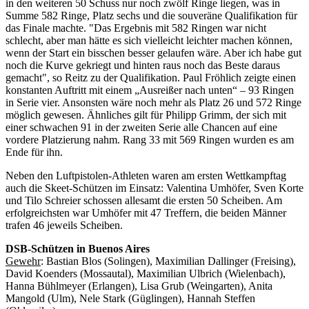
in den weiteren 50 Schuss nur noch zwölf Ringe liegen, was in
Summe 582 Ringe, Platz sechs und die souveräne Qualifikation für
das Finale machte. "Das Ergebnis mit 582 Ringen war nicht
schlecht, aber man hätte es sich vielleicht leichter machen können,
wenn der Start ein bisschen besser gelaufen wäre. Aber ich habe gut
noch die Kurve gekriegt und hinten raus noch das Beste daraus
gemacht", so Reitz zu der Qualifikation. Paul Fröhlich zeigte einen
konstanten Auftritt mit einem „Ausreißer nach unten“ – 93 Ringen
in Serie vier. Ansonsten wäre noch mehr als Platz 26 und 572 Ringe
möglich gewesen. Ähnliches gilt für Philipp Grimm, der sich mit
einer schwachen 91 in der zweiten Serie alle Chancen auf eine
vordere Platzierung nahm. Rang 33 mit 569 Ringen wurden es am
Ende für ihn.
Neben den Luftpistolen-Athleten waren am ersten Wettkampftag
auch die Skeet-Schützen im Einsatz: Valentina Umhöfer, Sven Korte
und Tilo Schreier schossen allesamt die ersten 50 Scheiben. Am
erfolgreichsten war Umhöfer mit 47 Treffern, die beiden Männer
trafen 46 jeweils Scheiben.
DSB-Schützen in Buenos Aires
Gewehr
: Bastian Blos (Solingen), Maximilian Dallinger (Freising),
David Koenders (Mossautal), Maximilian Ulbrich (Wielenbach),
Hanna Bühlmeyer (Erlangen), Lisa Grub (Weingarten), Anita
Mangold (Ulm), Nele Stark (Güglingen), Hannah Steffen