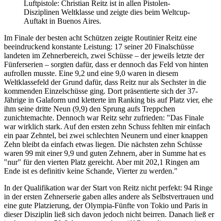
Luftpistole: Christian Reitz ist in allen Pistolen-
Disziplinen Weltklasse und zeigte dies beim Weltcup-
Auftakt in Buenos Aires.
Im Finale der besten acht Schützen zeigte Routinier Reitz eine
beeindruckend konstante Leistung: 17 seiner 20 Finalschüsse
landeten im Zehnerbereich, zwei Schüsse – der jeweils letzte der
Fünferserien – sorgten dafür, dass er dennoch das Feld von hinten
aufrollen musste. Eine 9,2 und eine 9,0 waren in diesem
Weltklassefeld der Grund dafür, dass Reitz nur als Sechster in die
kommenden Einzelschüsse ging. Dort präsentierte sich der 37-
Jährige in Galaform und kletterte im Ranking bis auf Platz vier, ehe
ihm seine dritte Neun (9,9) den Sprung aufs Treppchen
zunichtemachte. Dennoch war Reitz sehr zufrieden: "Das Finale
war wirklich stark. Auf den ersten zehn Schuss fehlten mir einfach
ein paar Zehntel, bei zwei schlechten Neunern und einer knappen
Zehn bleibt da einfach etwas liegen. Die nächsten zehn Schüsse
waren 99 mit einer 9,9 und guten Zehnern, aber in Summe hat es
"nur" für den vierten Platz gereicht. Aber mit 202,1 Ringen am
Ende ist es definitiv keine Schande, Vierter zu werden."
In der Qualifikation war der Start von Reitz nicht perfekt: 94 Ringe
in der ersten Zehnerserie gaben alles andere als Selbstvertrauen und
eine gute Platzierung, der Olympia-Fünfte von Tokio und Paris in
dieser Disziplin ließ sich davon jedoch nicht beirren. Danach ließ er