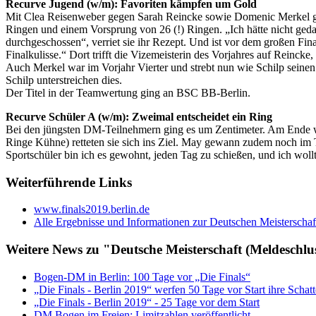
Recurve Jugend (w/m): Favoriten kämpfen um Gold
Mit Clea Reisenweber gegen Sarah Reincke sowie Domenic Merkel gege
Ringen und einem Vorsprung von 26 (!) Ringen. „Ich hätte nicht geda
durchgeschossen“, verriet sie ihr Rezept. Und ist vor dem großen Fina
Finalkulisse.“ Dort trifft die Vizemeisterin des Vorjahres auf Reinck
Auch Merkel war im Vorjahr Vierter und strebt nun wie Schilp seinen 
Schilp unterstreichen dies.
Der Titel in der Teamwertung ging an BSC BB-Berlin.
Recurve Schüler A (w/m): Zweimal entscheidet ein Ring
Bei den jüngsten DM-Teilnehmern ging es um Zentimeter. Am Ende w
Ringe Kühne) retteten sie sich ins Ziel. May gewann zudem noch im 
Sportschüler bin ich es gewohnt, jeden Tag zu schießen, und ich woll
Weiterführende Links
www.finals2019.berlin.de
Alle Ergebnisse und Informationen zur Deutschen Meisterschaf
Weitere News zu "Deutsche Meisterschaft (Meldeschlu
Bogen-DM in Berlin: 100 Tage vor „Die Finals“
„Die Finals - Berlin 2019“ werfen 50 Tage vor Start ihre Schat
„Die Finals - Berlin 2019“ - 25 Tage vor dem Start
DM Bogen im Freien: Limitzahlen veröffentlicht