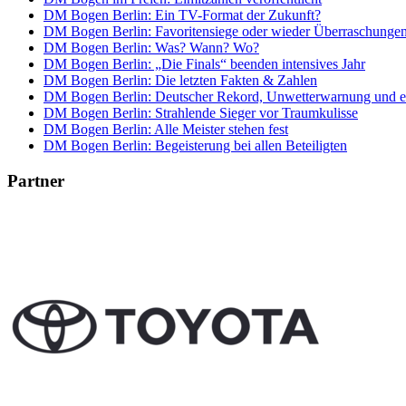
DM Bogen Berlin: Ein TV-Format der Zukunft?
DM Bogen Berlin: Favoritensiege oder wieder Überraschunge
DM Bogen Berlin: Was? Wann? Wo?
DM Bogen Berlin: „Die Finals“ beenden intensives Jahr
DM Bogen Berlin: Die letzten Fakten & Zahlen
DM Bogen Berlin: Deutscher Rekord, Unwetterwarnung und ers
DM Bogen Berlin: Strahlende Sieger vor Traumkulisse
DM Bogen Berlin: Alle Meister stehen fest
DM Bogen Berlin: Begeisterung bei allen Beteiligten
Partner