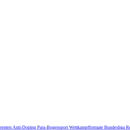
erenten
Anti-Doping
Para-Bogensport
Wettkampfformate
Bundesliga
R