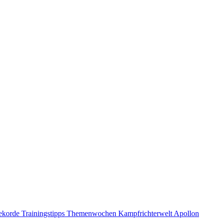
ekorde
Trainingstipps
Themenwochen
Kampfrichterwelt
Apollon