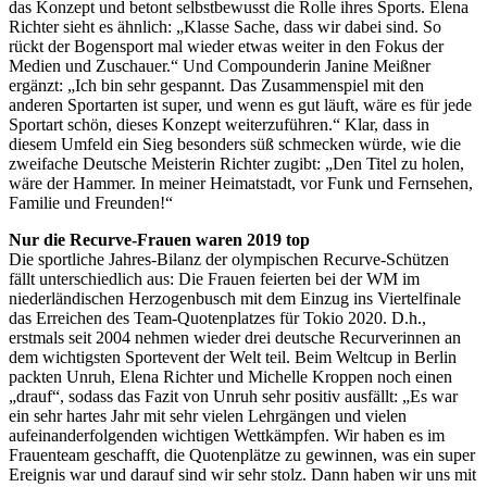
das Konzept und betont selbstbewusst die Rolle ihres Sports. Elena
Richter sieht es ähnlich: „Klasse Sache, dass wir dabei sind. So
rückt der Bogensport mal wieder etwas weiter in den Fokus der
Medien und Zuschauer.“ Und Compounderin Janine Meißner
ergänzt: „Ich bin sehr gespannt. Das Zusammenspiel mit den
anderen Sportarten ist super, und wenn es gut läuft, wäre es für jede
Sportart schön, dieses Konzept weiterzuführen.“ Klar, dass in
diesem Umfeld ein Sieg besonders süß schmecken würde, wie die
zweifache Deutsche Meisterin Richter zugibt: „Den Titel zu holen,
wäre der Hammer. In meiner Heimatstadt, vor Funk und Fernsehen,
Familie und Freunden!“
Nur die Recurve-Frauen waren 2019 top
Die sportliche Jahres-Bilanz der olympischen Recurve-Schützen
fällt unterschiedlich aus: Die Frauen feierten bei der WM im
niederländischen Herzogenbusch mit dem Einzug ins Viertelfinale
das Erreichen des Team-Quotenplatzes für Tokio 2020. D.h.,
erstmals seit 2004 nehmen wieder drei deutsche Recurverinnen an
dem wichtigsten Sportevent der Welt teil. Beim Weltcup in Berlin
packten Unruh, Elena Richter und Michelle Kroppen noch einen
„drauf“, sodass das Fazit von Unruh sehr positiv ausfällt: „Es war
ein sehr hartes Jahr mit sehr vielen Lehrgängen und vielen
aufeinanderfolgenden wichtigen Wettkämpfen. Wir haben es im
Frauenteam geschafft, die Quotenplätze zu gewinnen, was ein super
Ereignis war und darauf sind wir sehr stolz. Dann haben wir uns mit