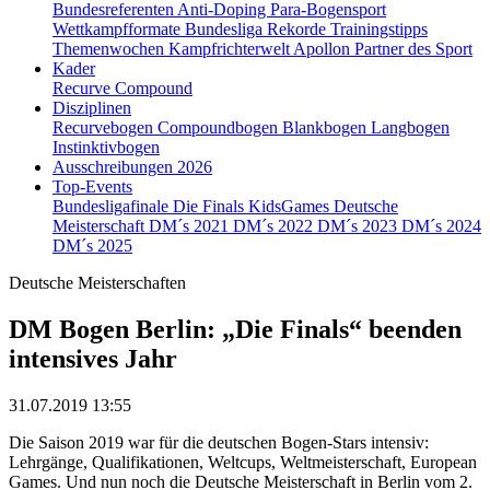
Bundesreferenten
Anti-Doping
Para-Bogensport
Wettkampfformate
Bundesliga
Rekorde
Trainingstipps
Themenwochen
Kampfrichterwelt
Apollon
Partner des Sport
Kader
Recurve
Compound
Disziplinen
Recurvebogen
Compoundbogen
Blankbogen
Langbogen
Instinktivbogen
Ausschreibungen 2026
Top-Events
Bundesligafinale
Die Finals
KidsGames
Deutsche
Meisterschaft
DM´s 2021
DM´s 2022
DM´s 2023
DM´s 2024
DM´s 2025
Deutsche Meisterschaften
DM Bogen Berlin: „Die Finals“ beenden
intensives Jahr
31.07.2019 13:55
Die Saison 2019 war für die deutschen Bogen-Stars intensiv:
Lehrgänge, Qualifikationen, Weltcups, Weltmeisterschaft, European
Games. Und nun noch die Deutsche Meisterschaft in Berlin vom 2.