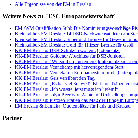
Alle Ergebnisse von der EM in Breslau
Weitere News zu "ESC Europameisterschaft"
EM-/WM-Qualifikation Suhl: Die Nominierungsvorschläge Pist
Kleinkaliber-EM Breslau: 14 DSB-Nachwuchsathleten am Star
Kleinkaliber-EM Breslau: Silber und Bronze für Gewehr-Junio
Kleinkaliber-EM Breslau: Gold für Thieser, Bronze für Gsöll
KK-EM Breslau: DSB-Schützen wollen Quotenplätze
KK-EM Breslau: Goldener Abschluss für DSB-Junioren
KK-EM Breslau: "Wir sind da, um einen Quotenplatz zu holen
KK-EM Breslau: Vennekamp mit hervorragendem Start
KK-EM Breslau: Vennekamp Europameisterin und Quotenplat
KK-EM Breslau: Geis versilbert den Tag
KK-EM Breslau: „Es hat viel Schweiß, Blut und Tränen gekost
KK-EM Breslau: „Ich wusste, jetzt muss ich liefern!“
KK-EM Breslau: Jolyn Beer wird Achte im Dreistellungskamp
KK-EM Breslau: Pistolen-Frauen das Maß der Dinge in Europ
EM Breslau & Larnaka: Quotenplätze für Paris und Krakau
Partner