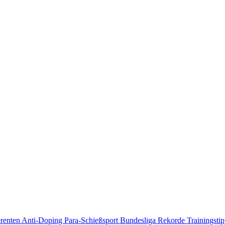
erenten
Anti-Doping
Para-Schießsport
Bundesliga
Rekorde
Trainingsti