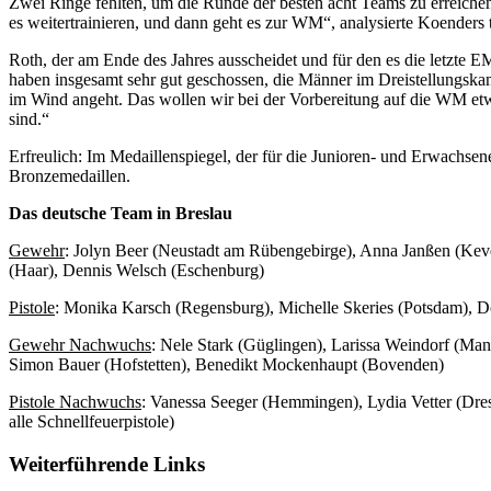
Zwei Ringe fehlten, um die Runde der besten acht Teams zu erreichen: „
es weitertrainieren, und dann geht es zur WM“, analysierte Koenders t
Roth, der am Ende des Jahres ausscheidet und für den es die letzte E
haben insgesamt sehr gut geschossen, die Männer im Dreistellungskam
im Wind angeht. Das wollen wir bei der Vorbereitung auf die WM etw
sind.“
Erfreulich: Im Medaillenspiegel, der für die Junioren- und Erwachsene
Bronzemedaillen.
Das deutsche Team in Breslau
Gewehr
: Jolyn Beer (Neustadt am Rübengebirge), Anna Janßen (Kev
(Haar), Dennis Welsch (Eschenburg)
Pistole
: Monika Karsch (Regensburg), Michelle Skeries (Potsdam), D
Gewehr Nachwuchs
: Nele Stark (Güglingen), Larissa Weindorf (Ma
Simon Bauer (Hofstetten), Benedikt Mockenhaupt (Bovenden)
Pistole Nachwuchs
: Vanessa Seeger (Hemmingen), Lydia Vetter (Dres
alle Schnellfeuerpistole)
Weiterführende Links