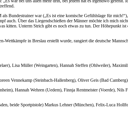
Es war bei uns allen mehr drin, bei jedem hat es irgendwo gefehlt. Ich b
reffend.
M als Bundestrainer war („Es ist eine komische Gefühlslage für mich!“)
pf auch. Über das Liegendschießen der Männer möchte ich mich nicht ä
as kitten. Unterm Strich gibt es noch etwas zu tun. Der Höhepunkt is
n-Wettkämpfe in Breslau erstellt wurde, rangiert die deutsche Mannscha
elaer), Lisa Müller (Weingarten), Hannah Steffen (Ohlweiler), Maxim
oreen Vennekamp (Steinbach-Hallenberg), Oliver Geis (Bad Camberg), 
nnheim), Hannah Wehren (Uedem), Finnja Rentmeister (Voerde), Nils F
den, beide Sportpistole) Markus Lehner (München), Felix-Luca Hollfo