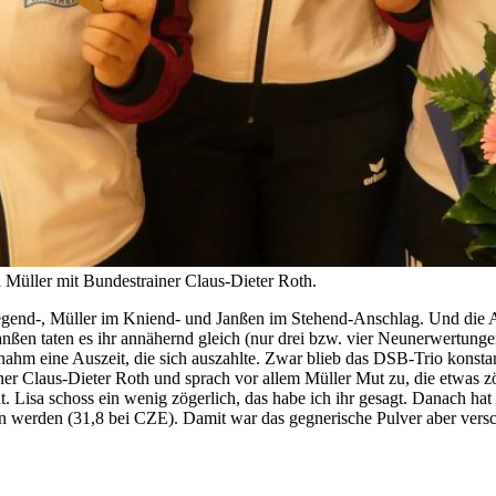
 Müller mit Bundestrainer Claus-Dieter Roth.
egend-, Müller im Kniend- und Janßen im Stehend-Anschlag. Und die Auf
ßen taten es ihr annähernd gleich (nur drei bzw. vier Neunerwertungen
nahm eine Auszeit, die sich auszahlte. Zwar blieb das DSB-Trio konsta
er Claus-Dieter Roth und sprach vor allem Müller Mut zu, die etwas zög
. Lisa schoss ein wenig zögerlich, das habe ich ihr gesagt. Danach hat
ben werden (31,8 bei CZE). Damit war das gegnerische Pulver aber vers