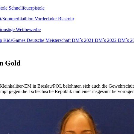
stole
Schnellfeuerpistole
nt/Sommerbiathlon
Vorderlader
Blasrohr
Sonstige Wettbewerbe
up
KidsGames
Deutsche Meisterschaft
DM´s 2021
DM´s 2022
DM´s 2
n Gold
r Kleinkaliber-EM in Breslau/POL belohnten sich auch die Gewehrschüt
ampf gegen die Tschechische Republik und einer insgesamt hervorrag