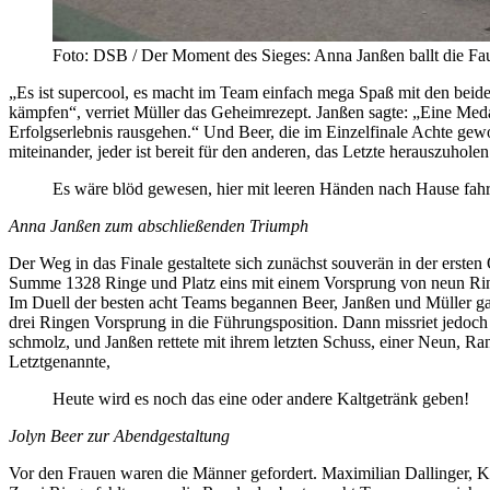
Foto: DSB / Der Moment des Sieges: Anna Janßen ballt die Faust
„Es ist supercool, es macht im Team einfach mega Spaß mit den beid
kämpfen“, verriet Müller das Geheimrezept. Janßen sagte: „Eine Medaill
Erfolgserlebnis rausgehen.“ Und Beer, die im Einzelfinale Achte gew
miteinander, jeder ist bereit für den anderen, das Letzte herauszuh
Es wäre blöd gewesen, hier mit leeren Händen nach Hause fah
Anna Janßen zum abschließenden Triumph
Der Weg in das Finale gestaltete sich zunächst souverän in der ersten
Summe 1328 Ringe und Platz eins mit einem Vorsprung von neun Ri
Im Duell der besten acht Teams begannen Beer, Janßen und Müller ga
drei Ringen Vorsprung in die Führungsposition. Dann missriet jedoch
schmolz, und Janßen rettete mit ihrem letzten Schuss, einer Neun, 
Letztgenannte,
Heute wird es noch das eine oder andere Kaltgetränk geben!
Jolyn Beer zur Abendgestaltung
Vor den Frauen waren die Männer gefordert. Maximilian Dallinger, K