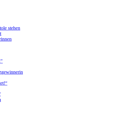
ole stehen
t
rinnen
!"
zgewinnerin
et!“
f
a