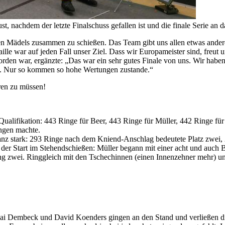
, nachdem der letzte Finalschuss gefallen ist und die finale Serie an 
en Mädels zusammen zu schießen. Das Team gibt uns allen etwas anderes
e war auf jeden Fall unser Ziel. Dass wir Europameister sind, freut uns
orden war, ergänzte: „Das war ein sehr gutes Finale von uns. Wir hab
olen. Nur so kommen so hohe Wertungen zustande.“
ren zu müssen!
 Qualifikation: 443 Ringe für Beer, 443 Ringe für Müller, 442 Ringe fü
ngen machte.
nz stark: 293 Ringe nach dem Kniend-Anschlag bedeutete Platz zwei, 
 der Start im Stehendschießen: Müller begann mit einer acht und auch 
Rang zwei. Ringgleich mit den Tschechinnen (einen Innenzehner mehr) u
ai Dembeck und David Koenders gingen an den Stand und verließen dies