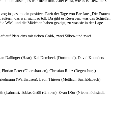
in enttäuscht, es war mehr drin. Aber es ist, wie es ist. Jetzt heißt
, zog insgesamt ein positives Fazit der Tage von Breslau: „Die Frauen
ußern, das war nicht so toll. Da gibt es Reserven, was das Schießen
t die WM, und die Mädchen haben gezeigt, zu was sie in der Lage
ft auf Platz eins mit sieben Gold-, zwei Silber- und zwei
ilian Dallinger (Haar), Kai Dembeck (Dortmund), David Koenders
Florian Peter (Obertshausen), Christian Reitz (Regensburg)
riedmann (Warthausen), Leon Thieser (Mettlach-Saarhölzbach),
th (Lahnau), Tobias Gsöll (Graben), Evan Dörr (Niederhöchstadt,