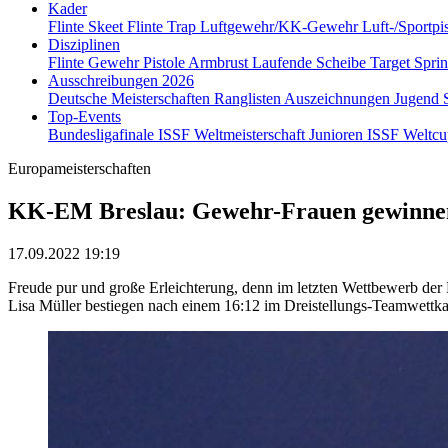
Kader
Flinte Skeet
Flinte Trap
Luftgewehr/KK-Gewehr
Luft-/Sportpi
Disziplinen
Flinte
Gewehr
Pistole
Armbrust
Laufende Scheibe
Target Spri
Ausschreibungen 2026
Deutsche Meisterschaften
Ranglisten
Auszeichnungen
Jugend
Top-Events
Bundesligafinale
ISSF Weltmeisterschaft Junioren
ISSF Weltc
Europameisterschaften
KK-EM Breslau: Gewehr-Frauen gewinne
17.09.2022 19:19
Freude pur und große Erleichterung, denn im letzten Wettbewerb de
Lisa Müller bestiegen nach einem 16:12 im Dreistellungs-Teamwettk