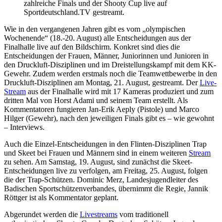
zahlreiche Finals und der Shooty Cup live auf
Sportdeutschland.TV gestreamt.
Wie in den vergangenen Jahren gibt es vom „olympischen
Wochenende“ (18.-20. August) alle Entscheidungen aus der
Finalhalle live auf den Bildschirm. Konkret sind dies die
Entscheidungen der Frauen, Männer, Juniorinnen und Junioren in
den Druckluft-Disziplinen und im Dreistellungskampf mit dem KK-
Gewehr. Zudem werden erstmals noch die Teamwettbewerbe in den
Druckluft-Disziplinen am Montag, 21. August, gestreamt. Der
Live-
Stream
aus der Finalhalle wird mit 17 Kameras produziert und zum
dritten Mal von Horst Adami und seinem Team erstellt. Als
Kommentatoren fungieren Jan-Erik Aeply (Pistole) und Marco
Hilger (Gewehr), nach den jeweiligen Finals gibt es – wie gewohnt
– Interviews.
Auch die Einzel-Entscheidungen in den Flinten-Disziplinen Trap
und Skeet bei Frauen und Männern sind in einem weiteren
Stream
zu sehen. Am Samstag, 19. August, sind zunächst die Skeet-
Entscheidungen live zu verfolgen, am Freitag, 25. August, folgen
die der Trap-Schützen. Dominic Merz, Landesjugendleiter des
Badischen Sportschützenverbandes, übernimmt die Regie, Jannik
Röttger ist als Kommentator geplant.
Abgerundet werden die
Livestreams
vom traditionell