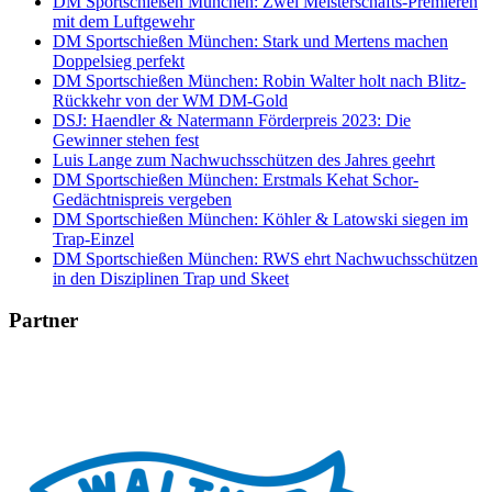
DM Sportschießen München: Zwei Meisterschafts-Premieren
mit dem Luftgewehr
DM Sportschießen München: Stark und Mertens machen
Doppelsieg perfekt
DM Sportschießen München: Robin Walter holt nach Blitz-
Rückkehr von der WM DM-Gold
DSJ: Haendler & Natermann Förderpreis 2023: Die
Gewinner stehen fest
Luis Lange zum Nachwuchsschützen des Jahres geehrt
DM Sportschießen München: Erstmals Kehat Schor-
Gedächtnispreis vergeben
DM Sportschießen München: Köhler & Latowski siegen im
Trap-Einzel
DM Sportschießen München: RWS ehrt Nachwuchsschützen
in den Disziplinen Trap und Skeet
Partner