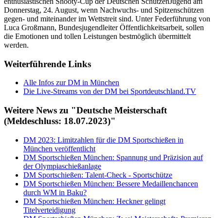
enthusiastischen Shooty-Cup der Deutschen SchützenJugend am
Donnerstag, 24. August, wenn Nachwuchs- und Spitzenschützen
gegen- und miteinander im Wettstreit sind. Unter Federführung von
Luca Großmann, Bundesjugendleiter Öffentlichkeitsarbeit, sollen
die Emotionen und tollen Leistungen bestmöglich übermittelt
werden.
Weiterführende Links
Alle Infos zur DM in München
Die Live-Streams von der DM bei Sportdeutschland.TV
Weitere News zu "Deutsche Meisterschaft
(Meldeschluss: 18.07.2023)"
DM 2023: Limitzahlen für die DM Sportschießen in
München veröffentlicht
DM Sportschießen München: Spannung und Präzision auf
der Olympiaschießanlage
DM Sportschießen: Talent-Check - Sportschütze
DM Sportschießen München: Bessere Medaillenchancen
durch WM in Baku?
DM Sportschießen München: Heckner gelingt
Titelverteidigung