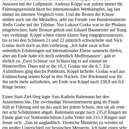
Junioren mit der Luftpistole. Andreas Köppl war zuletzt immer die
Führungspersönlichkeit bei internationalen Wettkämpfen, lag fast
immer im internen Vergleich vorn. Und die Besten der Klasse
stritten auch um die Medaillen, sehr zur Freude von Bundestrainerin
Jördis Grabe auf der Tribüne. Nur Lukasz Gorka war in die Phalanx
eingebrochen, hatte Bronze geholt und Eduard Baumeister auf Rang
vier verdrängt. Köppl schien einem klaren Sieg entgegenzusteuern,
bis er bei den Schüssen 21 und 22 plötzlich schwächelte und Nick
Godau doch noch an ihm vorbeizog. „Ich habe zwar schon
ordentlich Erfahrungen auf internationaler Ebene sammeln dürfen,
aber am Ende hatte ich doch ordentlich Muffensausen“, gab er
ehrlich zu. Zwei Schüsse vor Schluss lag er auf einmal im
Hintertreffen. Dann traf er die 10,3, Godau nur die 8,7. Ein
Aufstöhnen ging durchs Publikum, Köppl lächelte, Godau warf aus
Enttäuschung seinen Kopf in den Nacken. Der Rückstand war für
ihn nicht mehr aufzuholen, am Ende war Köppl nach 238,8 um 0,6
Ringe besser.
Einen Start-Ziel-Sieg legte Ann-Kathrin Bahrmann bei den
Juniorinnen hin. Die zweimalige Hessenmeisterin ging im Finale
früh in Führung und tat das auch bei jedem Schuss, den sie als erste
der acht Schützinnen abgab. Bahrmann siegte nach 235,0 Ringen im
Finale glatt vor Nationalschützin Lydia Vetter mit 233,3 Ringen und
freute sich: „Das ist unglaublich. Deutsche Meisterin zu werden ist
ein großer Unterschied zur hessischen Meisterin. Ich hatte einen sehr