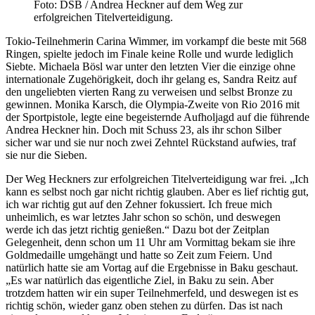
Foto: DSB / Andrea Heckner auf dem Weg zur
erfolgreichen Titelverteidigung.
Tokio-Teilnehmerin Carina Wimmer, im vorkampf die beste mit 568
Ringen, spielte jedoch im Finale keine Rolle und wurde lediglich
Siebte. Michaela Bösl war unter den letzten Vier die einzige ohne
internationale Zugehörigkeit, doch ihr gelang es, Sandra Reitz auf
den ungeliebten vierten Rang zu verweisen und selbst Bronze zu
gewinnen. Monika Karsch, die Olympia-Zweite von Rio 2016 mit
der Sportpistole, legte eine begeisternde Aufholjagd auf die führende
Andrea Heckner hin. Doch mit Schuss 23, als ihr schon Silber
sicher war und sie nur noch zwei Zehntel Rückstand aufwies, traf
sie nur die Sieben.
Der Weg Heckners zur erfolgreichen Titelverteidigung war frei. „Ich
kann es selbst noch gar nicht richtig glauben. Aber es lief richtig gut,
ich war richtig gut auf den Zehner fokussiert. Ich freue mich
unheimlich, es war letztes Jahr schon so schön, und deswegen
werde ich das jetzt richtig genießen.“ Dazu bot der Zeitplan
Gelegenheit, denn schon um 11 Uhr am Vormittag bekam sie ihre
Goldmedaille umgehängt und hatte so Zeit zum Feiern. Und
natürlich hatte sie am Vortag auf die Ergebnisse in Baku geschaut.
„Es war natürlich das eigentliche Ziel, in Baku zu sein. Aber
trotzdem hatten wir ein super Teilnehmerfeld, und deswegen ist es
richtig schön, wieder ganz oben stehen zu dürfen. Das ist nach