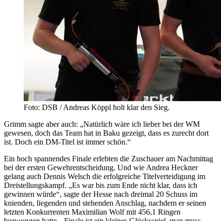
Foto: DSB / Andreas Köppl holt klar den Sieg.
Grimm sagte aber auch: „Natürlich wäre ich lieber bei der WM
gewesen, doch das Team hat in Baku gezeigt, dass es zurecht dort
ist. Doch ein DM-Titel ist immer schön.“
Ein hoch spannendes Finale erlebten die Zuschauer am Nachmittag
bei der ersten Gewehrentscheidung. Und wie Andrea Heckner
gelang auch Dennis Welsch die erfolgreiche Titelverteidigung im
Dreistellungskampf. „Es war bis zum Ende nicht klar, dass ich
gewinnen würde“, sagte der Hesse nach dreimal 20 Schuss im
knienden, liegenden und stehenden Anschlag, nachdem er seinen
letzten Konkurrenten Maximilian Wolf mit 456,1 Ringen
bezwungen hatte. „Finale ist ein kleines Glücksspiel, man muss