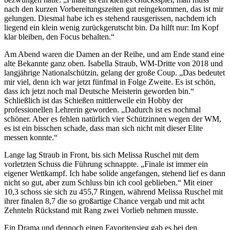
nach den kurzen Vorbereitungszeiten gut reingekommen, das ist mir
gelungen. Diesmal habe ich es stehend rausgerissen, nachdem ich
liegend ein klein wenig zurückgerutscht bin. Da hilft nur: Im Kopf
klar bleiben, den Focus behalten.“
Am Abend waren die Damen an der Reihe, und am Ende stand eine
alte Bekannte ganz oben. Isabella Straub, WM-Dritte von 2018 und
langjährige Nationalschützin, gelang der große Coup. „Das bedeutet
mir viel, denn ich war jetzt fünfmal in Folge Zweite. Es ist schön,
dass ich jetzt noch mal Deutsche Meisterin geworden bin.“
Schließlich ist das Schießen mittlerweile ein Hobby der
professionellen Lehrerin geworden. „Dadurch ist es nochmal
schöner. Aber es fehlen natürlich vier Schützinnen wegen der WM,
es ist ein bisschen schade, dass man sich nicht mit dieser Elite
messen konnte.“
Lange lag Straub in Front, bis sich Melissa Ruschel mit dem
vorletzten Schuss die Führung schnappte. „Finale ist immer ein
eigener Wettkampf. Ich habe solide angefangen, stehend lief es dann
nicht so gut, aber zum Schluss bin ich cool geblieben.“ Mit einer
10,3 schoss sie sich zu 455,7 Ringen, während Melissa Ruschel mit
ihrer finalen 8,7 die so großartige Chance vergab und mit acht
Zehnteln Rückstand mit Rang zwei Vorlieb nehmen musste.
Ein Drama und dennoch einen Favoritensieg gab es bei den