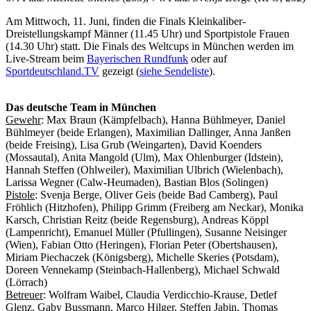
Am Mittwoch, 11. Juni, finden die Finals Kleinkaliber-
Dreistellungskampf Männer (11.45 Uhr) und Sportpistole Frauen
(14.30 Uhr) statt. Die Finals des Weltcups in München werden im
Live-Stream beim
Bayerischen Rundfunk
oder auf
Sportdeutschland.TV
gezeigt (
siehe Sendeliste
).
Das deutsche Team in München
Gewehr
: Max Braun (Kämpfelbach), Hanna Bühlmeyer, Daniel
Bühlmeyer (beide Erlangen), Maximilian Dallinger, Anna Janßen
(beide Freising), Lisa Grub (Weingarten), David Koenders
(Mossautal), Anita Mangold (Ulm), Max Ohlenburger (Idstein),
Hannah Steffen (Ohlweiler), Maximilian Ulbrich (Wielenbach),
Larissa Wegner (Calw-Heumaden), Bastian Blos (Solingen)
Pistole
: Svenja Berge, Oliver Geis (beide Bad Camberg), Paul
Fröhlich (Hitzhofen), Philipp Grimm (Freiberg am Neckar), Monika
Karsch, Christian Reitz (beide Regensburg), Andreas Köppl
(Lampenricht), Emanuel Müller (Pfullingen), Susanne Neisinger
(Wien), Fabian Otto (Heringen), Florian Peter (Obertshausen),
Miriam Piechaczek (Königsberg), Michelle Skeries (Potsdam),
Doreen Vennekamp (Steinbach-Hallenberg), Michael Schwald
(Lörrach)
Betreuer
: Wolfram Waibel, Claudia Verdicchio-Krause, Detlef
Glenz, Gaby Bussmann, Marco Hilger, Steffen Jabin, Thomas