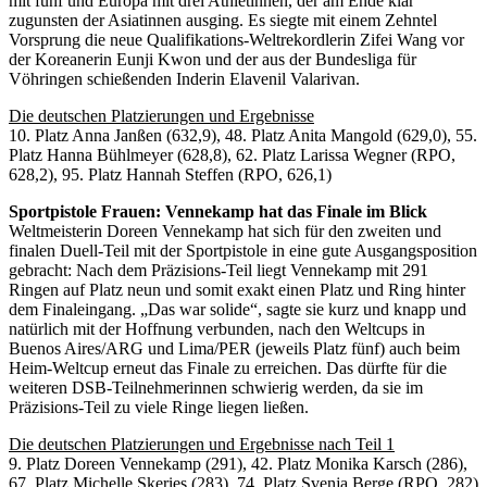
mit fünf und Europa mit drei Athletinnen, der am Ende klar
zugunsten der Asiatinnen ausging. Es siegte mit einem Zehntel
Vorsprung die neue Qualifikations-Weltrekordlerin Zifei Wang vor
der Koreanerin Eunji Kwon und der aus der Bundesliga für
Vöhringen schießenden Inderin Elavenil Valarivan.
Die deutschen Platzierungen und Ergebnisse
10. Platz Anna Janßen (632,9), 48. Platz Anita Mangold (629,0), 55.
Platz Hanna Bühlmeyer (628,8), 62. Platz Larissa Wegner (RPO,
628,2), 95. Platz Hannah Steffen (RPO, 626,1)
Sportpistole Frauen: Vennekamp hat das Finale im Blick
Weltmeisterin Doreen Vennekamp hat sich für den zweiten und
finalen Duell-Teil mit der Sportpistole in eine gute Ausgangsposition
gebracht: Nach dem Präzisions-Teil liegt Vennekamp mit 291
Ringen auf Platz neun und somit exakt einen Platz und Ring hinter
dem Finaleingang. „Das war solide“, sagte sie kurz und knapp und
natürlich mit der Hoffnung verbunden, nach den Weltcups in
Buenos Aires/ARG und Lima/PER (jeweils Platz fünf) auch beim
Heim-Weltcup erneut das Finale zu erreichen. Das dürfte für die
weiteren DSB-Teilnehmerinnen schwierig werden, da sie im
Präzisions-Teil zu viele Ringe liegen ließen.
Die deutschen Platzierungen und Ergebnisse nach Teil 1
9. Platz Doreen Vennekamp (291), 42. Platz Monika Karsch (286),
67. Platz Michelle Skeries (283), 74. Platz Svenja Berge (RPO, 282)