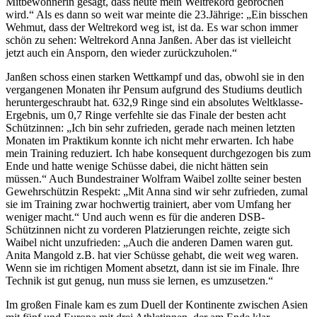
Mitbewohnerin gesagt, dass heute mein Weltrekord gebrochen
wird.“ Als es dann so weit war meinte die 23.Jährige: „Ein bisschen
Wehmut, dass der Weltrekord weg ist, ist da. Es war schon immer
schön zu sehen: Weltrekord Anna Janßen. Aber das ist vielleicht
jetzt auch ein Ansporn, den wieder zurückzuholen.“
Janßen schoss einen starken Wettkampf und das, obwohl sie in den
vergangenen Monaten ihr Pensum aufgrund des Studiums deutlich
heruntergeschraubt hat. 632,9 Ringe sind ein absolutes Weltklasse-
Ergebnis, um 0,7 Ringe verfehlte sie das Finale der besten acht
Schützinnen: „Ich bin sehr zufrieden, gerade nach meinen letzten
Monaten im Praktikum konnte ich nicht mehr erwarten. Ich habe
mein Training reduziert. Ich habe konsequent durchgezogen bis zum
Ende und hatte wenige Schüsse dabei, die nicht hätten sein
müssen.“ Auch Bundestrainer Wolfram Waibel zollte seiner besten
Gewehrschützin Respekt: „Mit Anna sind wir sehr zufrieden, zumal
sie im Training zwar hochwertig trainiert, aber vom Umfang her
weniger macht.“ Und auch wenn es für die anderen DSB-
Schützinnen nicht zu vorderen Platzierungen reichte, zeigte sich
Waibel nicht unzufrieden: „Auch die anderen Damen waren gut.
Anita Mangold z.B. hat vier Schüsse gehabt, die weit weg waren.
Wenn sie im richtigen Moment absetzt, dann ist sie im Finale. Ihre
Technik ist gut genug, nun muss sie lernen, es umzusetzen.“
Im großen Finale kam es zum Duell der Kontinente zwischen Asien