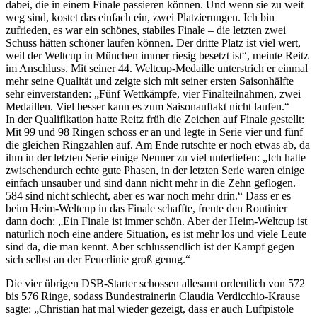
dabei, die in einem Finale passieren können. Und wenn sie zu weit
weg sind, kostet das einfach ein, zwei Platzierungen. Ich bin
zufrieden, es war ein schönes, stabiles Finale – die letzten zwei
Schuss hätten schöner laufen können. Der dritte Platz ist viel wert,
weil der Weltcup in München immer riesig besetzt ist“, meinte Reitz
im Anschluss. Mit seiner 44. Weltcup-Medaille unterstrich er einmal
mehr seine Qualität und zeigte sich mit seiner ersten Saisonhälfte
sehr einverstanden: „Fünf Wettkämpfe, vier Finalteilnahmen, zwei
Medaillen. Viel besser kann es zum Saisonauftakt nicht laufen.“
In der Qualifikation hatte Reitz früh die Zeichen auf Finale gestellt:
Mit 99 und 98 Ringen schoss er an und legte in Serie vier und fünf
die gleichen Ringzahlen auf. Am Ende rutschte er noch etwas ab, da
ihm in der letzten Serie einige Neuner zu viel unterliefen: „Ich hatte
zwischendurch echte gute Phasen, in der letzten Serie waren einige
einfach unsauber und sind dann nicht mehr in die Zehn geflogen.
584 sind nicht schlecht, aber es war noch mehr drin.“ Dass er es
beim Heim-Weltcup in das Finale schaffte, freute den Routinier
dann doch: „Ein Finale ist immer schön. Aber der Heim-Weltcup ist
natürlich noch eine andere Situation, es ist mehr los und viele Leute
sind da, die man kennt. Aber schlussendlich ist der Kampf gegen
sich selbst an der Feuerlinie groß genug.“
Die vier übrigen DSB-Starter schossen allesamt ordentlich von 572
bis 576 Ringe, sodass Bundestrainerin Claudia Verdicchio-Krause
sagte: „Christian hat mal wieder gezeigt, dass er auch Luftpistole