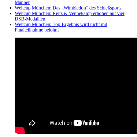
Männer
Weltcup München: Das „Wimbledon“ des Schießsports
Weltcup München: Reitz & Vennekamp erhöhen auf vier
DSB-Medaillen
Weltcup München: Top-Ergebnis wird nicht mit
Finalteilnahme belohnt