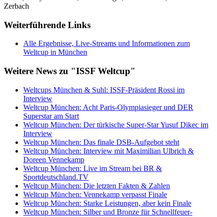
Zerbach
Weiterführende Links
Alle Ergebnisse, Live-Streams und Informationen zum
Weltcup in München
Weitere News zu "ISSF Weltcup"
Weltcups München & Suhl: ISSF-Präsident Rossi im
Interview
Weltcup München: Acht Paris-Olympiasieger und DER
Superstar am Start
Weltcup München: Der türkische Super-Star Yusuf Dikec im
Interview
Weltcup München: Das finale DSB-Aufgebot steht
Weltcup München: Interview mit Maximilian Ulbrich &
Doreen Vennekamp
Weltcup München: Live im Stream bei BR &
Sportdeutschland.TV
Weltcup München: Die letzten Fakten & Zahlen
Weltcup München: Vennekamp verpasst Finale
Weltcup München: Starke Leistungen, aber kein Finale
Weltcup München: Silber und Bronze für Schnellfeuer-