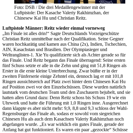
Foto: DSB / Die drei Medaillengewinner mit der
Luftpistole: Der Kasache Valeriy Rakhimzhan, der
Chinesew Kai Hu und Christian Reitz.
Luftpistole Männer: Reitz wieder einmal vorneweg
„Im Finale ist alles drin!“ Sagte Deutschlands Vorzeigeschütze
Christian Reitz unmittelbar nach der Qualifikation. Seine Gegner
waren hochkarätig und kamen aus China (2x), Indien, Tschechien,
AIN, Kasachstan und Brasilien. Der Olympiasieger und
Weltranglisten-1. Xie Yu qualifizierte sich als Achter gerade so für
das Finale. Und Reitz begann das Finale überragend: Seine ersten
fünf Schuss setzte er alle in die Zehn und ging mit 51,8 Ringen als
Erster in die erste kleine Unterbrechung. Zwar büßte er in der
zweiten Fünferserie einige Zehntel ein, dennoch lag er mit 101,8
Ringen aussichtsreich auf Platz zwei hinter dem Chinesen Kai Hu
auf Position zwei vor den Einzelschüssen. Diese wurden natürlich
lautstark vom deutschen Team und den Zuschauern bejubelt, und sie
hatten allen Grund dazu: Denn Reitz schoss bis Schuss 19 wie ein
Uhrwerk und hatte die Führung mit 1,0 Ringen inne. Ausgerechnet
dann klappte es aber nicht mehr: 9,9, 8,8 und 9,3 schloss der Wahl-
Regensburger das Finale ab, sodass er sowohl vom siegreichen
Chinesen Hu als auch dem Kasachsen Valeriy Rakhimzhan noch
abgefangen wurde. „Es war wirklich ein gutes Finale, gerade der
Anfang hat gut funktioniert. Es waren ein paar „gezockte“ Schüsse