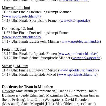
Mittwoch, 11. Juni
11.32 Uhr: Finale Dreistellungskampf Männer
(
www.sportdeutschland.tv
)
14.17 Uhr: Finale Sportpistole Frauen (
www.br24sport.de
)
Donnerstag, 12. Juni
11.32 Uhr: Finale Dreistellungskampf Frauen
(
www.sportdeutschland.tv
)
14.17 Uhr: Finale Luftgewehr Männer (
www.sportdeutschland.tv
)
Freitag, 13. Juni
13.17 Uhr: Finale Luftpistole Frauen (
www.sportdeutschland.tv
)
16.17 Uhr: Finale Schnellfeuerpistole Männer (
www.br24sport.de
)
Samstag, 14. Juni
11.47 Uhr: Finale Luftgewehr Mixed (
www.sportdeutschland.tv
)
14.17 Uhr: Finale Luftpistole Mixed (
www.sportdeutschland.tv
)
Das deutsche Team in München
Gewehr
: Max Braun (Kämpfelbach), Hanna Bühlmeyer, Daniel
Bühlmeyer (beide Erlangen), Maximilian Dallinger, Anna Janßen
(beide Freising), Lisa Grub (Weingarten), David Koenders
(Mossautal), Anita Mangold (Ulm), Max Ohlenburger (Idstein),