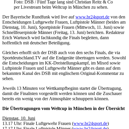
Foto: DSB / Fünf Tage lang sind Christian Reitz & Co
per Livestream beim Weltcup in München zu sehen.
Der Bayerische Rundfunk wird live auf
www.br24sport.de
von den
Entscheidungen Luftgewehr Frauen, Luftpistole Männer (beides am
Dienstag, 10. Juni), Sportpistole Frauen (Mittwoch, 11. Juni) sowie
Schnellfeuerpistole Männer (Freitag, 13. Juni) berichten. Redakteur
Erich Wartusch wird fachkundig die Finals begleiten, dann
hoffentlich mit deutscher Beteiligung.
Gleiches erhofft sich der DSB auch von den sechs Finals, die via
Sportdeutschland.TV auf die Endgeräte übertragen werden. Sowohl
die Entscheidungen im KK-Dreistellungskampf, im Mixed sowie
Luftpistole Frauen und Luftgewehr Männer gibt es dann auf dem
bekannten Kanal des DSB mit englischem Original-Kommentar zu
sehen.
Jeweils 13 Minuten vor Wettkampfbeginn startet die Übertragung,
damit die Finalisten vorgestellt werden können und die Zuschauer
bereits ein wenig von der Atmosphäre schnuppern können.
Die Übertragungen vom Weltcup in München in der Übersicht
Dienstag, 10. Juni
13.17 Uhr: Finale Luftgewehr Frauen (
www.br24sport.de
)
17.17 Uhr: Finale Luftpistole Männer (
www.br24sport.de
)