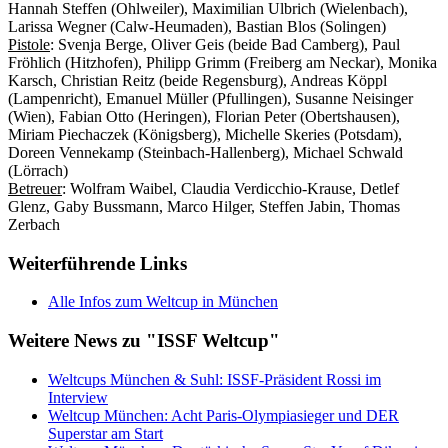
Hannah Steffen (Ohlweiler), Maximilian Ulbrich (Wielenbach),
Larissa Wegner (Calw-Heumaden), Bastian Blos (Solingen)
Pistole
: Svenja Berge, Oliver Geis (beide Bad Camberg), Paul
Fröhlich (Hitzhofen), Philipp Grimm (Freiberg am Neckar), Monika
Karsch, Christian Reitz (beide Regensburg), Andreas Köppl
(Lampenricht), Emanuel Müller (Pfullingen), Susanne Neisinger
(Wien), Fabian Otto (Heringen), Florian Peter (Obertshausen),
Miriam Piechaczek (Königsberg), Michelle Skeries (Potsdam),
Doreen Vennekamp (Steinbach-Hallenberg), Michael Schwald
(Lörrach)
Betreuer
: Wolfram Waibel, Claudia Verdicchio-Krause, Detlef
Glenz, Gaby Bussmann, Marco Hilger, Steffen Jabin, Thomas
Zerbach
Weiterführende Links
Alle Infos zum Weltcup in München
Weitere News zu "ISSF Weltcup"
Weltcups München & Suhl: ISSF-Präsident Rossi im
Interview
Weltcup München: Acht Paris-Olympiasieger und DER
Superstar am Start