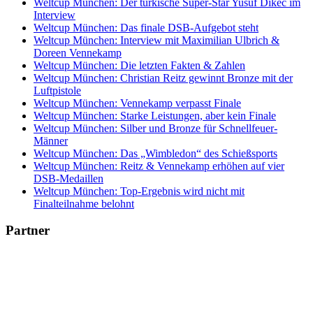
Weltcup München: Der türkische Super-Star Yusuf Dikec im
Interview
Weltcup München: Das finale DSB-Aufgebot steht
Weltcup München: Interview mit Maximilian Ulbrich &
Doreen Vennekamp
Weltcup München: Die letzten Fakten & Zahlen
Weltcup München: Christian Reitz gewinnt Bronze mit der
Luftpistole
Weltcup München: Vennekamp verpasst Finale
Weltcup München: Starke Leistungen, aber kein Finale
Weltcup München: Silber und Bronze für Schnellfeuer-
Männer
Weltcup München: Das „Wimbledon“ des Schießsports
Weltcup München: Reitz & Vennekamp erhöhen auf vier
DSB-Medaillen
Weltcup München: Top-Ergebnis wird nicht mit
Finalteilnahme belohnt
Partner