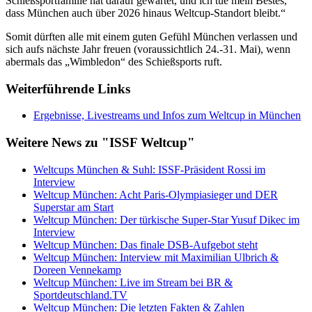
Schießsportfamilie hat darauf gewartet, und ich tue mein Bestes,
dass München auch über 2026 hinaus Weltcup-Standort bleibt.“
Somit dürften alle mit einem guten Gefühl München verlassen und
sich aufs nächste Jahr freuen (voraussichtlich 24.-31. Mai), wenn
abermals das „Wimbledon“ des Schießsports ruft.
Weiterführende Links
Ergebnisse, Livestreams und Infos zum Weltcup in München
Weitere News zu "ISSF Weltcup"
Weltcups München & Suhl: ISSF-Präsident Rossi im
Interview
Weltcup München: Acht Paris-Olympiasieger und DER
Superstar am Start
Weltcup München: Der türkische Super-Star Yusuf Dikec im
Interview
Weltcup München: Das finale DSB-Aufgebot steht
Weltcup München: Interview mit Maximilian Ulbrich &
Doreen Vennekamp
Weltcup München: Live im Stream bei BR &
Sportdeutschland.TV
Weltcup München: Die letzten Fakten & Zahlen