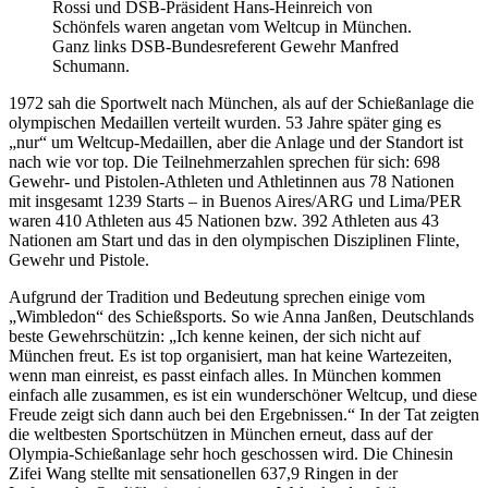
Rossi und DSB-Präsident Hans-Heinreich von
Schönfels waren angetan vom Weltcup in München.
Ganz links DSB-Bundesreferent Gewehr Manfred
Schumann.
1972 sah die Sportwelt nach München, als auf der Schießanlage die
olympischen Medaillen verteilt wurden. 53 Jahre später ging es
„nur“ um Weltcup-Medaillen, aber die Anlage und der Standort ist
nach wie vor top. Die Teilnehmerzahlen sprechen für sich: 698
Gewehr- und Pistolen-Athleten und Athletinnen aus 78 Nationen
mit insgesamt 1239 Starts – in Buenos Aires/ARG und Lima/PER
waren 410 Athleten aus 45 Nationen bzw. 392 Athleten aus 43
Nationen am Start und das in den olympischen Disziplinen Flinte,
Gewehr und Pistole.
Aufgrund der Tradition und Bedeutung sprechen einige vom
„Wimbledon“ des Schießsports. So wie Anna Janßen, Deutschlands
beste Gewehrschützin: „Ich kenne keinen, der sich nicht auf
München freut. Es ist top organisiert, man hat keine Wartezeiten,
wenn man einreist, es passt einfach alles. In München kommen
einfach alle zusammen, es ist ein wunderschöner Weltcup, und diese
Freude zeigt sich dann auch bei den Ergebnissen.“ In der Tat zeigten
die weltbesten Sportschützen in München erneut, dass auf der
Olympia-Schießanlage sehr hoch geschossen wird. Die Chinesin
Zifei Wang stellte mit sensationellen 637,9 Ringen in der