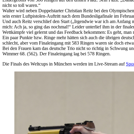
nicht so toll waren.“
Walter wird neben Doppelstarter Christian Reitz bei den Olympischen
sein erster Luftpistolen-Auftritt nach dem Bundesligafinale im Febru
Und auch Reitz verschlief den Start („Irgendwie war ich am Anfang n
mich: Ach ja, so ging das nochmal!“ Leider unterlief ihm in der fina
Wettkämpfe viel gelernt und das Feedback bekommen: Es geht, man m
Ein paar Punkte bzw. Ringe mehr hätten sich auch die übrigen deutsch
schlecht, aber vom Finaleingang mit 583 Ringen waren sie doch etwas
Bei den Frauen kam das deutsche Trio nicht so richtig in Schwung u
Wimmer 68. (562). Der Finaleingang lag bei 578 Ringen.
Die Finals des Weltcups in München werden im Live-Stream auf
Spo