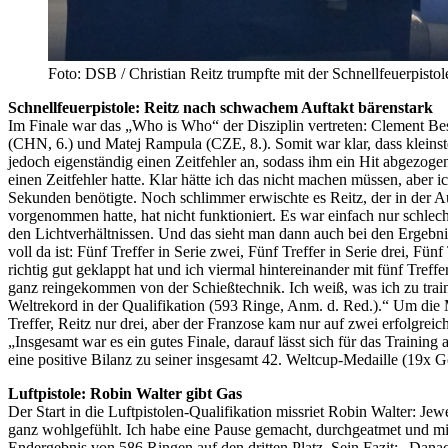
Foto: DSB / Christian Reitz trumpfte mit der Schnellfeuerpisto
Schnellfeuerpistole: Reitz nach schwachem Auftakt bärenstark
Im Finale war das „Who is Who“ der Disziplin vertreten: Clement Bess
(CHN, 6.) und Matej Rampula (CZE, 8.). Somit war klar, dass kleinst
jedoch eigenständig einen Zeitfehler an, sodass ihm ein Hit abgezo
einen Zeitfehler hatte. Klar hätte ich das nicht machen müssen, aber i
Sekunden benötigte. Noch schlimmer erwischte es Reitz, der in der Auft
vorgenommen hatte, hat nicht funktioniert. Es war einfach nur schlec
den Lichtverhältnissen. Und das sieht man dann auch bei den Ergebnis
voll da ist: Fünf Treffer in Serie zwei, Fünf Treffer in Serie drei, Fü
richtig gut geklappt hat und ich viermal hintereinander mit fünf Treff
ganz reingekommen von der Schießtechnik. Ich weiß, was ich zu train
Weltrekord in der Qualifikation (593 Ringe, Anm. d. Red.).“ Um die M
Treffer, Reitz nur drei, aber der Franzose kam nur auf zwei erfolgrei
„Insgesamt war es ein gutes Finale, darauf lässt sich für das Trainin
eine positive Bilanz zu seiner insgesamt 42. Weltcup-Medaille (19x G
Luftpistole: Robin Walter gibt Gas
Der Start in die Luftpistolen-Qualifikation missriet Robin Walter: J
ganz wohlgefühlt. Ich habe eine Pause gemacht, durchgeatmet und mic
Endergebnis von 586 Ringen auf den dritten Platz. Sein Fazit: „Danach