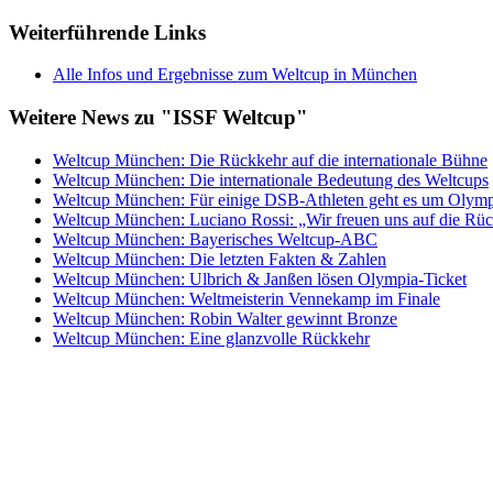
Weiterführende Links
Alle Infos und Ergebnisse zum Weltcup in München
Weitere News zu "ISSF Weltcup"
Weltcup München: Die Rückkehr auf die internationale Bühne
Weltcup München: Die internationale Bedeutung des Weltcups
Weltcup München: Für einige DSB-Athleten geht es um Olymp
Weltcup München: Luciano Rossi: „Wir freuen uns auf die Rü
Weltcup München: Bayerisches Weltcup-ABC
Weltcup München: Die letzten Fakten & Zahlen
Weltcup München: Ulbrich & Janßen lösen Olympia-Ticket
Weltcup München: Weltmeisterin Vennekamp im Finale
Weltcup München: Robin Walter gewinnt Bronze
Weltcup München: Eine glanzvolle Rückkehr