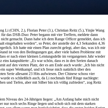
 Li (CHN, 2.), Florian Peter (3.), Christian Reitz (5.), Yinjie Wang
t für das DSB-Duo: Peter begann mit vier Treffern, meldete dann
e nicht gemacht. Dann habe ich dem Range Officer gemeldet, dass ich
halt eingehalten werden“, so Peter, der anstelle der 4,3 Sekunden 4,36
erlich. Ich hatte mir einen Plan zurecht gelegt, aber das, was ich mir
 Stand ist von den Bedingungen gut, aber viele haben Probleme mit
dass er nach einer kleinen Leistungsdelle im vergangenen Jahr wieder
tz eins katapultierte: „Es war schön, dass es in den Serien danach
damit auf den vierten Platz, der es am Ende auch wurde: „Ich bin nicht
 ein super Wettkampf, und ich freue mich natürlich über den
bten Serie allesamt 23 Hits aufwiesen. Der Chinese schoss vier
s wurde es schließlich auch, da Li nochmals fünf Ringe nachlegte:
en und Tiefen, aber mit Silber bin ich völlig zufrieden“, zog Reitz
er dem Niveau des 24-Jährigen liegen: „Am Anfang habe mich nicht
er nur noch sechs Ringe liegen und schob sich mit dem starken
 gut, vor allem wenn man berücksichtigt, dass die ersten beiden Serien