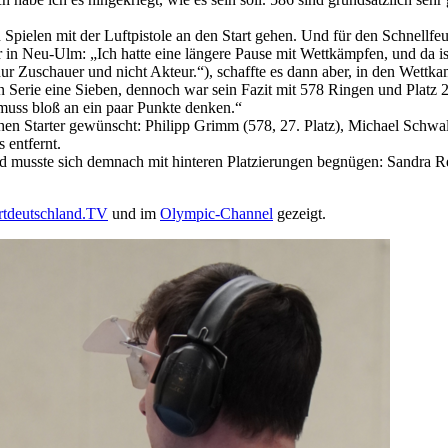
 Spielen mit der Luftpistole an den Start gehen. Und für den Schnellf
ar in Neu-Ulm: „Ich hatte eine längere Pause mit Wettkämpfen, und da i
ur Zuschauer und nicht Akteur.“), schaffte es dann aber, in den Wett
len Serie eine Sieben, dennoch war sein Fazit mit 578 Ringen und Plat
uss bloß an ein paar Punkte denken.“
en Starter gewünscht: Philipp Grimm (578, 27. Platz), Michael Schwald 
 entfernt.
nd musste sich demnach mit hinteren Platzierungen begnügen: Sandra R
rtdeutschland.TV
und im
Olympic-Channel
gezeigt.