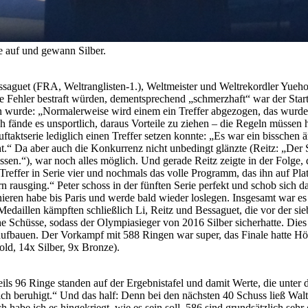
le auf und gewann Silber.
aguet (FRA, Weltranglisten-1.), Weltmeister und Weltrekordler Yuehong
e Fehler bestraft würden, dementsprechend „schmerzhaft“ war der Star
gen wurde: „Normalerweise wird einem ein Treffer abgezogen, das wurd
ch fände es unsportlich, daraus Vorteile zu ziehen – die Regeln müssen 
aktserie lediglich einen Treffer setzen konnte: „Es war ein bisschen ärg
ht.“ Da aber auch die Konkurrenz nicht unbedingt glänzte (Reitz: „Der
sen.“), war noch alles möglich. Und gerade Reitz zeigte in der Folge, 
nf Treffer in Serie vier und nochmals das volle Programm, das ihn auf Pla
ern rausging.“ Peter schoss in der fünften Serie perfekt und schob sich 
ieren habe bis Paris und werde bald wieder loslegen. Insgesamt war es
edaillen kämpften schließlich Li, Reitz und Bessaguet, die vor der sie
che Schüsse, sodass der Olympiasieger von 2016 Silber sicherhatte. Die
g aufbauen. Der Vorkampf mit 588 Ringen war super, das Finale hatte Höh
old, 14x Silber, 9x Bronze).
eweils 96 Ringe standen auf der Ergebnistafel und damit Werte, die unt
h beruhigt.“ Und das half: Denn bei den nächsten 40 Schuss ließ Walt
 habe ich es hingekriegt, wie es sein soll. 586 sind grundsätzlich sehr