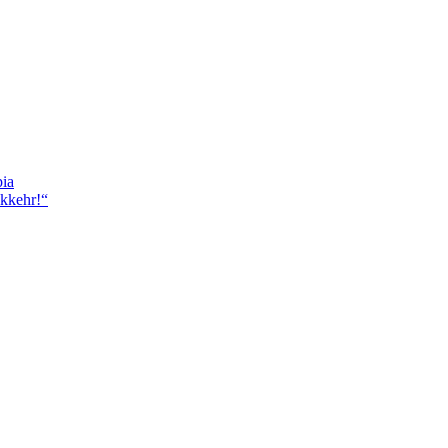
ia
ckkehr!“