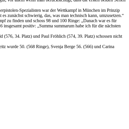
euerpistolen-Spezialisten war der Wettkampf in München im Prinzip
st es zunächst schwierig, das, was man technisch kann, umzusetzen.“
kampf zu finden und schoss 98 und 100 Ringe: „Danach war es für
z 26 insgesamt positiv: „Summa summarum habe ich für die nächsten
(576, 34. Platz) und Paul Fröhlich (574, 39. Platz) schossen nicht
eitz wurde 50. (568 Ringe), Svenja Berge 56. (566) und Carina