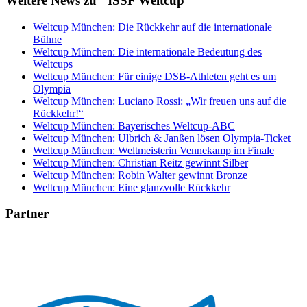
Weitere News zu "ISSF Weltcup"
Weltcup München: Die Rückkehr auf die internationale
Bühne
Weltcup München: Die internationale Bedeutung des
Weltcups
Weltcup München: Für einige DSB-Athleten geht es um
Olympia
Weltcup München: Luciano Rossi: „Wir freuen uns auf die
Rückkehr!“
Weltcup München: Bayerisches Weltcup-ABC
Weltcup München: Ulbrich & Janßen lösen Olympia-Ticket
Weltcup München: Weltmeisterin Vennekamp im Finale
Weltcup München: Christian Reitz gewinnt Silber
Weltcup München: Robin Walter gewinnt Bronze
Weltcup München: Eine glanzvolle Rückkehr
Partner