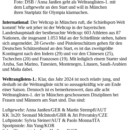
Foto: DSB / Anna Janßen geht als Weltranglisten-1. mit
dem Luftgewehr an den Start und will in München
ihren Startplatz für Olympia klarmachen.
International
: Der Weltcup in München ruft, die Schießsport-Welt
kommt! Wie seit jeher ist der Weltcup in der bayerischen
Landeshauptstadt der bestbesuchte Weltcup: 603 Athleten aus 87
Nationen, die insgesamt 1.053 Mal an der Schießlinie stehen, haben
sich angemeldet. 28 Gewehr- und Pistolenschützen gehen für den
Deutschen Schützenbund an den Start, es ist das zweitgrößte
Kontingent nach den Indern (29) und vor den Chinesen (25),
Tschechen (20) und Franzosen (19). Mit lediglich einem Starter sind
Aruba, San Marino, Tunesien, Montenegro, Litauen, Saudi-Arabien
und Malta dabei.
Weltranglisten-1.
: Klar, das Jahr 2024 ist noch relativ jung, und
deshalb ist die Weltrangliste nicht so aussagekräftig wie am Ende
einer Saison. Dennoch ist es bemerkenswert, dass alle acht
Weltranglisten-1. der in München geschossenen Disziplinen bei
Frauen und Männern am Start sind. Das sind:
Luftgewehr: Anna Janßen/GER & Martin Strempfl/AUT
KK 3x20: Seonaid McIntosh/GBR & Jiri Privratsky/CZE
Luftpistole: Sylvia Steiner/AUT & Paolo Monna/ITA
Sportpistole: Jiin Yang/KOR