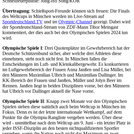
Schnellfeuerpistole: Jong-Ho Song/KOR
Übertragung
: Schießsport-Freunde können sich freuen: Die Finals
des Weltcups in München werden im Live-Stream auf
Sportdeutschland.TV
und im
Olympic-Channel
gezeigt. Dabei wird
der Sportdeutschland-Stream von ZDF-Mann Tibor Meingast
kommentiert, der dies auch bei den Olympischen Spielen 2024 tun
wird.
Olympische Spiele I
: Drei Quotenplätze im Gewehrbereich hat der
Deutsche Schützenbund sicher, aber welche drei Athleten diese
einnehmen, steht noch nicht fest. In München fallen die
Entscheidungen im Luft- und Kleinkalibergewehr. Es konkurrieren
im Luftgewehrbereich der Frauen Anna Janßen und Lisa Müller, bei
den Männern Maximilian Ulbrich und Maximilian Dallinger. Im
KK-Bereich der Frauen sind Janßen, Müller und Jolyn Beer im
Rennen. Janßen liegt in beiden Disziplinen vorne, bei den Männern
hat Ulbrich vor Dallinger aktuell die Nase vorne.
Olympische Spiele II
: Knapp zwei Monate vor den Olympischen
Spielen stehen diese natürlich auch beim Weltcup in München im
Fokus. Denn es ist der letzte internationale Wettkampf, auf dem
Punkte für die Olympia-Rangliste vergeben werden. Über diese
wird - unmittelbar nach dem Weltcup am 9. Juni - ein letzter Platz in
jeder ISSF-Disziplin an den besten nichtqualifizierten Sportler
vergeben, wenn die Nation noch nicht das Maximum an zwei