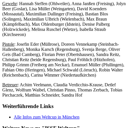
Gewehr
: Hannah Steffen (Ohlweiler), Anna Janßen (Freising), Jolyn
Beer (Goslar), Lisa Müller (Weingarten), David Koenders
(Mossautal), Maximilian Dallinger (Freising), Bastian Blos
(Solingen), Maximilian Ulbrich (Wielenbach), Max Braun
(Kämpfelbach), Max Ohlenburger (Idstein), Denise Palberg
(Holzwickede), Melissa Ruschel (Wietze), Isabella Straub
(Kirchseeon)
Pistole
: Josefin Eder (Müllrose), Doreen Vennekamp (Steinbach-
Hallenberg), Monika Karsch (Regensburg), Svenja Berge, Oliver
Geis (Bad Camberg), Florian Peter (Obertshausen), Sandra Reitz,
Christian Reitz (beide Regensburg), Paul Fröhlich (Hitzhofen),
Philipp Grimm (Freiberg am Neckar), Emanuel Müller (Pfullingen),
Fabian Otto (Heringen), Michael Schwald (Lörrach), Robin Walter
(Reichenbach), Carina Wimmer (Niedertaufkirchen)
Betreuer
: Achim Veelmann, Claudia Verdicchio-Krause, Detlef
Glenz, Wolfram Waibel, Christian Pinno, Thomas Zerbach, Tobias
Piechaczek, Matthias Schneider, Sandra Hof
Weiterführende Links
Alle Infos zum Weltcup in München