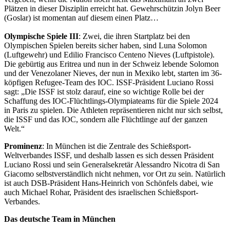
Plätzen in dieser Disziplin erreicht hat. Gewehrschützin Jolyn Beer
(Goslar) ist momentan auf diesem einen Platz…
Olympische Spiele III
: Zwei, die ihren Startplatz bei den
Olympischen Spielen bereits sicher haben, sind Luna Solomon
(Luftgewehr) und Edilio Francisco Centeno Nieves (Luftpistole).
Die gebürtig aus Eritrea und nun in der Schweiz lebende Solomon
und der Venezolaner Nieves, der nun in Mexiko lebt, starten im 36-
köpfigen Refugee-Team des IOC. ISSF-Präsident Luciano Rossi
sagt: „Die ISSF ist stolz darauf, eine so wichtige Rolle bei der
Schaffung des IOC-Flüchtlings-Olympiateams für die Spiele 2024
in Paris zu spielen. Die Athleten repräsentieren nicht nur sich selbst,
die ISSF und das IOC, sondern alle Flüchtlinge auf der ganzen
Welt.“
Prominenz
: In München ist die Zentrale des Schießsport-
Weltverbandes ISSF, und deshalb lassen es sich dessen Präsident
Luciano Rossi und sein Generalsekretär Alessandro Nicotra di San
Giacomo selbstverständlich nicht nehmen, vor Ort zu sein. Natürlich
ist auch DSB-Präsident Hans-Heinrich von Schönfels dabei, wie
auch Michael Rohar, Präsident des israelischen Schießsport-
Verbandes.
Das deutsche Team in München