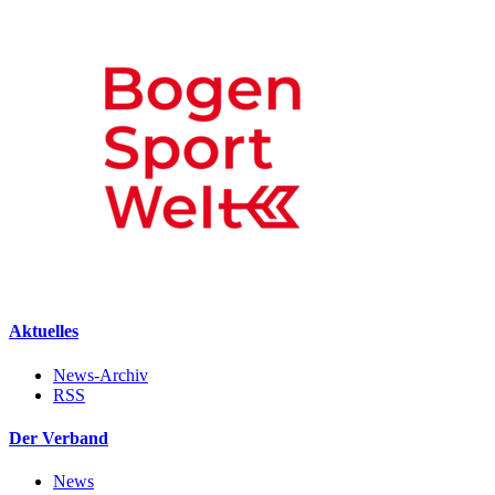
Aktuelles
News-Archiv
RSS
Der Verband
News