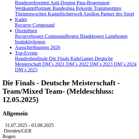
Bundesreferenten
Anti-Doping
Para-Bogensport
Wettkampfformate
Bundesliga
Rekorde
Trainingstipps
Themenwochen
Kampfrichterwelt
Apollon
Partner des Sport
Kader
Recurve
Compound
Disziplinen
Recurvebogen
Compoundbogen
Blankbogen
Langbogen
Instinktivbogen
Ausschreibungen 2026
Top-Events
Bundesligafinale
Die Finals
KidsGames
Deutsche
Meisterschaft
DM´s 2021
DM´s 2022
DM´s 2023
DM´s 2024
DM´s 2025
Die Finals - Deutsche Meisterschaft -
Team/Mixed Team- (Meldeschluss:
12.05.2025)
Allgemein
31.07.2025
- 03.08.2025
Dresden/GER
Bogen