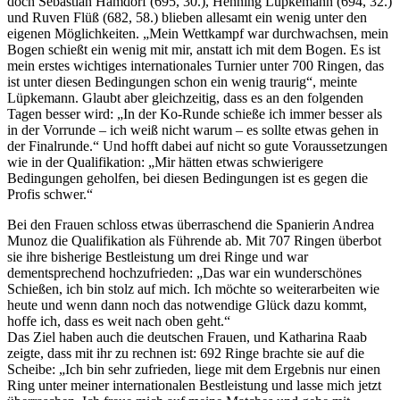
doch Sebastian Hamdorf (695, 30.), Henning Lüpkemann (694, 32.)
und Ruven Flüß (682, 58.) blieben allesamt ein wenig unter den
eigenen Möglichkeiten. „Mein Wettkampf war durchwachsen, mein
Bogen schießt ein wenig mit mir, anstatt ich mit dem Bogen. Es ist
mein erstes wichtiges internationales Turnier unter 700 Ringen, das
ist unter diesen Bedingungen schon ein wenig traurig“, meinte
Lüpkemann. Glaubt aber gleichzeitig, dass es an den folgenden
Tagen besser wird: „In der Ko-Runde schieße ich immer besser als
in der Vorrunde – ich weiß nicht warum – es sollte etwas gehen in
der Finalrunde.“ Und hofft dabei auf nicht so gute Voraussetzungen
wie in der Qualifikation: „Mir hätten etwas schwierigere
Bedingungen geholfen, bei diesen Bedingungen ist es gegen die
Profis schwer.“
Bei den Frauen schloss etwas überraschend die Spanierin Andrea
Munoz die Qualifikation als Führende ab. Mit 707 Ringen überbot
sie ihre bisherige Bestleistung um drei Ringe und war
dementsprechend hochzufrieden: „Das war ein wunderschönes
Schießen, ich bin stolz auf mich. Ich möchte so weiterarbeiten wie
heute und wenn dann noch das notwendige Glück dazu kommt,
hoffe ich, dass es weit nach oben geht.“
Das Ziel haben auch die deutschen Frauen, und Katharina Raab
zeigte, dass mit ihr zu rechnen ist: 692 Ringe brachte sie auf die
Scheibe: „Ich bin sehr zufrieden, liege mit dem Ergebnis nur einen
Ring unter meiner internationalen Bestleistung und lasse mich jetzt