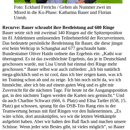
Foto: Eckhard Frerichs / Gehen als Nummer zwei im
Mixed in die Ko-Phase: Katharina Bauer und Florian
Unruh.
Recurve: Bauer schraubt ihre Bestleistung auf 680 Ringe
Bauer setzte sich mit zweimal 340 Ringen auf die Spitzenposition
im 81 Athletinnen umfassenden Teilnehmerfeld der Recurverinnen.
Das bedeutete persönliche Bestleistung für Bauer, die diese jüngst
erst beim Weltcup in Schanghai auf 677 geschraubt hatte.
Bundestrainer Oliver Haidn ordnete das Ergebnis ein: „Kathi war
überragend. Es ist das zweithöchste Ergebnis, das je in Deutschland
geschossen wurde, nur Lisa Unruh hat einmal drei Ringe mehr
geschossen.“ Bauer selbst war auch zufrieden: „Ich bin natürlich
mega-glücklich und es ist cool, dass ich hier zeigen kann, was ich
im Training schon ab und zu zeige. Ich bin noch nicht da, wo ich
hinmöchte, aber ich bin auf einem guten Weg und es gibt mir
Zuversicht für die nächsten Tage. Für heute ist die Ausgangsposition
gut, in den nächsten Tagen werden die Karten neu gemischt.“ Und
da auch Charline Schwarz (666, 6. Platz) und Elisa Tartler (658, 15.
Platz) gut schossen, sprang für das DSB-Trio Rang eins in der
Teamwertung heraus mit fünf Ringen vor den Italienerinnen. „Es
wäre schön, dort anzuknüpfen, wo wir die letzten Wettkämpfe
aufgehört haben. Aber wir halten den Ball flach und machen unsere
Schüsse. Wenn jeder sein Bestes gibt, ist vieles möglich“, so Bauer