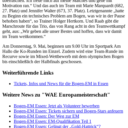
überraschen. Ich freue mich auf meine Matches und gehe mit
Motivation ran.“ Und das auch im Team mit Marie Marquardt (682,
27. Platz) und Jennifer Walter (673, 37. Platz). Letztgenannte „hatte
zu Beginn ein technisches Problem am Bogen, was wir in der Pause
behoben haben“, so Trainer Holger Hertkorn. Und Raab gibt die
Marschroute für das Trio, das von Rang acht in den Teamwettkampf
geht, aus: „Wir geben alle unser Bestes und hoffen, dass wir damit
im Team weitkommen.“
Am Donnerstag, 9. Mai, beginnen um 9.00 Uhr im Sportpark Am
Hallo die Ko-Runden im Einzel. Zudem wird eine Team-Runde im
Recurve sowie im Mixed-Wettbewerb mit dem olympischen Bogen
bis einschließlich der Halbfinals geschossen.
Weiterführende Links
Tickets, Infos und News für die Bogen-EM in Essen
Weitere News zu "WAE Europameisterschaft"
Bogen-EM Essen: Jetzt als Volunteer bewerben
Bogen-EM Essen: Tickets sichern und Bogen-Stars anfeuern
Bogen-EM Essen: Der Weg zur EM
Bogen-EM Essen: EM-Qualifikation Teil 1
Bogen-EM Essen: Gelingt der „Gold-Hattrick“?