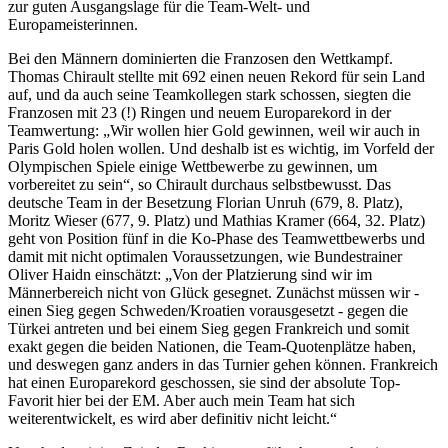
zur guten Ausgangslage für die Team-Welt- und
Europameisterinnen.
Bei den Männern dominierten die Franzosen den Wettkampf.
Thomas Chirault stellte mit 692 einen neuen Rekord für sein Land
auf, und da auch seine Teamkollegen stark schossen, siegten die
Franzosen mit 23 (!) Ringen und neuem Europarekord in der
Teamwertung: „Wir wollen hier Gold gewinnen, weil wir auch in
Paris Gold holen wollen. Und deshalb ist es wichtig, im Vorfeld der
Olympischen Spiele einige Wettbewerbe zu gewinnen, um
vorbereitet zu sein“, so Chirault durchaus selbstbewusst. Das
deutsche Team in der Besetzung Florian Unruh (679, 8. Platz),
Moritz Wieser (677, 9. Platz) und Mathias Kramer (664, 32. Platz)
geht von Position fünf in die Ko-Phase des Teamwettbewerbs und
damit mit nicht optimalen Voraussetzungen, wie Bundestrainer
Oliver Haidn einschätzt: „Von der Platzierung sind wir im
Männerbereich nicht von Glück gesegnet. Zunächst müssen wir -
einen Sieg gegen Schweden/Kroatien vorausgesetzt - gegen die
Türkei antreten und bei einem Sieg gegen Frankreich und somit
exakt gegen die beiden Nationen, die Team-Quotenplätze haben,
und deswegen ganz anders in das Turnier gehen können. Frankreich
hat einen Europarekord geschossen, sie sind der absolute Top-
Favorit hier bei der EM. Aber auch mein Team hat sich
weiterentwickelt, es wird aber definitiv nicht leicht.“