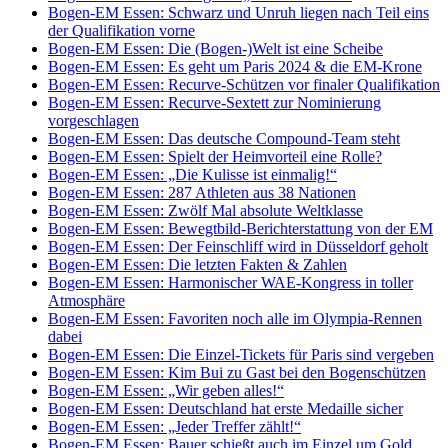
Bogen-EM Essen: Schwarz und Unruh liegen nach Teil eins
der Qualifikation vorne
Bogen-EM Essen: Die (Bogen-)Welt ist eine Scheibe
Bogen-EM Essen: Es geht um Paris 2024 & die EM-Krone
Bogen-EM Essen: Recurve-Schützen vor finaler Qualifikation
Bogen-EM Essen: Recurve-Sextett zur Nominierung
vorgeschlagen
Bogen-EM Essen: Das deutsche Compound-Team steht
Bogen-EM Essen: Spielt der Heimvorteil eine Rolle?
Bogen-EM Essen: „Die Kulisse ist einmalig!“
Bogen-EM Essen: 287 Athleten aus 38 Nationen
Bogen-EM Essen: Zwölf Mal absolute Weltklasse
Bogen-EM Essen: Bewegtbild-Berichterstattung von der EM
Bogen-EM Essen: Der Feinschliff wird in Düsseldorf geholt
Bogen-EM Essen: Die letzten Fakten & Zahlen
Bogen-EM Essen: Harmonischer WAE-Kongress in toller
Atmosphäre
Bogen-EM Essen: Favoriten noch alle im Olympia-Rennen
dabei
Bogen-EM Essen: Die Einzel-Tickets für Paris sind vergeben
Bogen-EM Essen: Kim Bui zu Gast bei den Bogenschützen
Bogen-EM Essen: „Wir geben alles!“
Bogen-EM Essen: Deutschland hat erste Medaille sicher
Bogen-EM Essen: „Jeder Treffer zählt!“
Bogen-EM Essen: Bauer schießt auch im Einzel um Gold