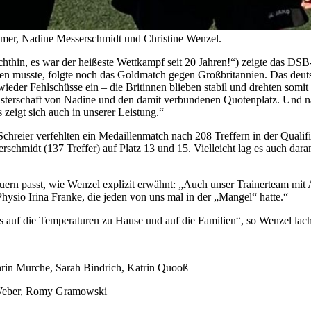
ßmer, Nadine Messerschmidt und Christine Wenzel.
echthin, es war der heißeste Wettkampf seit 20 Jahren!“) zeigte das D
hießen musste, folgte noch das Goldmatch gegen Großbritannien. Das deu
wieder Fehlschüsse ein – die Britinnen blieben stabil und drehten somit
sterschaft von Nadine und den damit verbundenen Quotenplatz. Und na
s zeigt sich auch in unserer Leistung.“
hreier verfehlten ein Medaillenmatch nach 208 Treffern in der Qualifik
chmidt (137 Treffer) auf Platz 13 und 15. Vielleicht lag es auch dar
ern passt, wie Wenzel explizit erwähnt: „Auch unser Trainerteam mit 
hysio Irina Franke, die jeden von uns mal in der „Mangel“ hatte.“
ns auf die Temperaturen zu Hause und auf die Familien“, so Wenzel lac
hrin Murche, Sarah Bindrich, Katrin Quooß
a Weber, Romy Gramowski