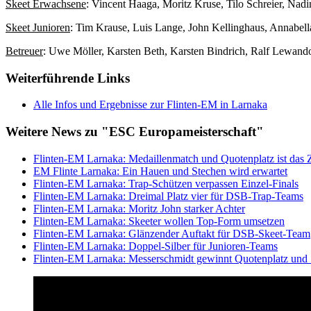
Skeet Erwachsene
: Vincent Haaga, Moritz Kruse, Tilo Schreier, Nad
Skeet Junioren
: Tim Krause, Luis Lange, John Kellinghaus, Annabell
Betreuer
: Uwe Möller, Karsten Beth, Karsten Bindrich, Ralf Lewando
Weiterführende Links
Alle Infos und Ergebnisse zur Flinten-EM in Larnaka
Weitere News zu "ESC Europameisterschaft"
Flinten-EM Larnaka: Medaillenmatch und Quotenplatz ist das Z
EM Flinte Larnaka: Ein Hauen und Stechen wird erwartet
Flinten-EM Larnaka: Trap-Schützen verpassen Einzel-Finals
Flinten-EM Larnaka: Dreimal Platz vier für DSB-Trap-Teams
Flinten-EM Larnaka: Moritz John starker Achter
Flinten-EM Larnaka: Skeeter wollen Top-Form umsetzen
Flinten-EM Larnaka: Glänzender Auftakt für DSB-Skeet-Team
Flinten-EM Larnaka: Doppel-Silber für Junioren-Teams
Flinten-EM Larnaka: Messerschmidt gewinnt Quotenplatz und 