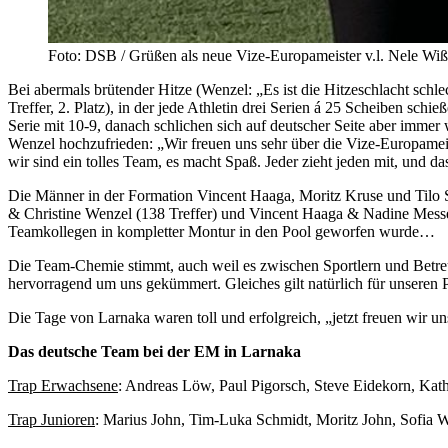
Foto: DSB / Grüßen als neue Vize-Europameister v.l. Nele Wi
Bei abermals brütender Hitze (Wenzel: „Es ist die Hitzeschlacht schl
Treffer, 2. Platz), in der jede Athletin drei Serien á 25 Scheiben sc
Serie mit 10-9, danach schlichen sich auf deutscher Seite aber immer 
Wenzel hochzufrieden: „Wir freuen uns sehr über die Vize-Europamei
wir sind ein tolles Team, es macht Spaß. Jeder zieht jeden mit, und da
Die Männer in der Formation Vincent Haaga, Moritz Kruse und Tilo Sc
& Christine Wenzel (138 Treffer) und Vincent Haaga & Nadine Messers
Teamkollegen in kompletter Montur in den Pool geworfen wurde…
Die Team-Chemie stimmt, auch weil es zwischen Sportlern und Betreu
hervorragend um uns gekümmert. Gleiches gilt natürlich für unseren P
Die Tage von Larnaka waren toll und erfolgreich, „jetzt freuen wir u
Das deutsche Team bei der EM in Larnaka
Trap Erwachsene
: Andreas Löw, Paul Pigorsch, Steve Eidekorn, Kat
Trap Junioren
: Marius John, Tim-Luka Schmidt, Moritz John, Sofi