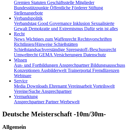
Gremien
Statuten
Geschäftsstelle
Mitglieder
Bundesstützpunkte
Öffentliche Förderer
Stiftung
Stellenangebote
Verbandspolitik
Verbandstag
Good Governance
Inklusion
Sexualisierte
Gewalt
Demokratie und Extremismus
Dafür sein ist alles
Recht
News
Wichtiges zum Waffenrecht
Rechtsvorschriften
Richtlinien/Hinweise
Schießstätten
Schießstandsachverständige
Sprengstoff-/Beschussrecht
Umweltrecht
GEMA
Versicherungen
Datenschutz
Wissen
Aus- und Fortbildungen
Ansprechpartner
Bildungsausschuss
Konzeptionen
Ausbilderwelt
Trainerportal
Fremdlizenzen
Webinare
Service
Media
Downloads
Ehrenamt
Vereinsarbeit
Vorteilswelt
Vereine/Suche
Ansprechpartner
Vermarktung
Ansprechpartner
Partner
Werbewelt
Deutsche Meisterschaft -10m/30m-
Allgemein