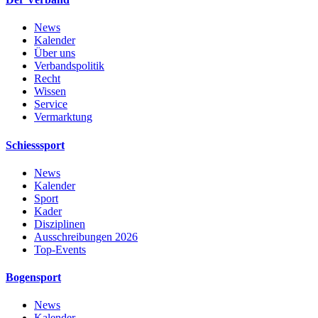
News
Kalender
Über uns
Verbandspolitik
Recht
Wissen
Service
Vermarktung
Schiesssport
News
Kalender
Sport
Kader
Disziplinen
Ausschreibungen 2026
Top-Events
Bogensport
News
Kalender