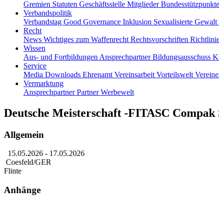
Gremien
Statuten
Geschäftsstelle
Mitglieder
Bundesstützpunkt
Verbandspolitik
Verbandstag
Good Governance
Inklusion
Sexualisierte Gewalt
Recht
News
Wichtiges zum Waffenrecht
Rechtsvorschriften
Richtlin
Wissen
Aus- und Fortbildungen
Ansprechpartner
Bildungsausschuss
K
Service
Media
Downloads
Ehrenamt
Vereinsarbeit
Vorteilswelt
Verein
Vermarktung
Ansprechpartner
Partner
Werbewelt
Deutsche Meisterschaft -FITASC Compak S
Allgemein
15.05.2026
- 17.05.2026
Coesfeld/GER
Flinte
Anhänge