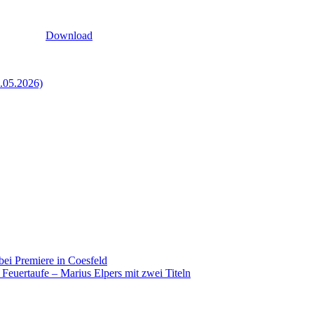
Download
1.05.2026)
i Premiere in Coesfeld
euertaufe – Marius Elpers mit zwei Titeln