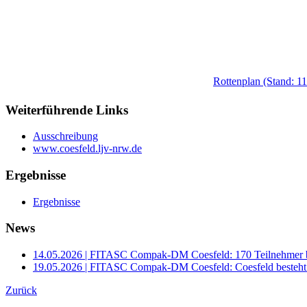
Rottenplan (Stand: 1
Weiterführende Links
Ausschreibung
www.coesfeld.ljv-nrw.de
Ergebnisse
Ergebnisse
News
14.05.2026 | FITASC Compak-DM Coesfeld: 170 Teilnehmer be
19.05.2026 | FITASC Compak-DM Coesfeld: Coesfeld besteht F
Zurück