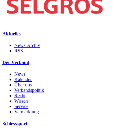
Aktuelles
News-Archiv
RSS
Der Verband
News
Kalender
Über uns
Verbandspolitik
Recht
Wissen
Service
Vermarktung
Schiesssport