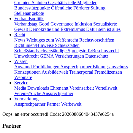
Gremien
Statuten
Geschäftsstelle
Mitglieder
Bundesstützpunkte
Öffentliche Förderer
Stiftung
Stellenangebote
Verbandspolitik
Verbandstag
Good Governance
Inklusion
Sexualisierte
Gewalt
Demokratie und Extremismus
Dafür sein ist alles
Recht
News
Wichtiges zum Waffenrecht
Rechtsvorschriften
Richtlinien/Hinweise
Schießstätten
Schießstandsachverständige
Sprengstoff-/Beschussrecht
Umweltrecht
GEMA
Versicherungen
Datenschutz
Wissen
Aus- und Fortbildungen
Ansprechpartner
Bildungsausschuss
Konzeptionen
Ausbilderwelt
Trainerportal
Fremdlizenzen
Webinare
Service
Media
Downloads
Ehrenamt
Vereinsarbeit
Vorteilswelt
Vereine/Suche
Ansprechpartner
Vermarktung
Ansprechpartner
Partner
Werbewelt
Oops, an error occurred! Code: 2026080604043437e6254a
Partner