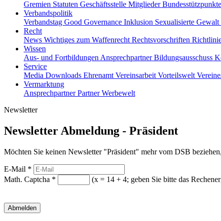
Gremien
Statuten
Geschäftsstelle
Mitglieder
Bundesstützpunkt
Verbandspolitik
Verbandstag
Good Governance
Inklusion
Sexualisierte Gewalt
Recht
News
Wichtiges zum Waffenrecht
Rechtsvorschriften
Richtlin
Wissen
Aus- und Fortbildungen
Ansprechpartner
Bildungsausschuss
K
Service
Media
Downloads
Ehrenamt
Vereinsarbeit
Vorteilswelt
Verein
Vermarktung
Ansprechpartner
Partner
Werbewelt
Newsletter
Newsletter Abmeldung - Präsident
Möchten Sie keinen Newsletter "Präsident" mehr vom DSB beziehen, 
E-Mail
*
Math. Captcha
*
(x = 14 + 4; geben Sie bitte das Rechener