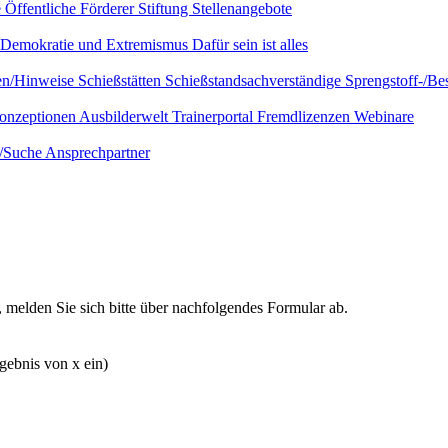
e
Öffentliche Förderer
Stiftung
Stellenangebote
Demokratie und Extremismus
Dafür sein ist alles
ien/Hinweise
Schießstätten
Schießstandsachverständige
Sprengstoff-/Be
onzeptionen
Ausbilderwelt
Trainerportal
Fremdlizenzen
Webinare
e/Suche
Ansprechpartner
melden Sie sich bitte über nachfolgendes Formular ab.
gebnis von x ein)