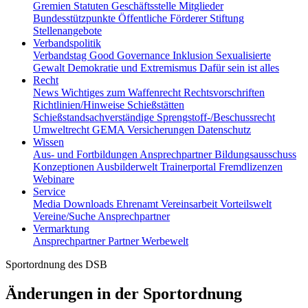
Gremien
Statuten
Geschäftsstelle
Mitglieder
Bundesstützpunkte
Öffentliche Förderer
Stiftung
Stellenangebote
Verbandspolitik
Verbandstag
Good Governance
Inklusion
Sexualisierte
Gewalt
Demokratie und Extremismus
Dafür sein ist alles
Recht
News
Wichtiges zum Waffenrecht
Rechtsvorschriften
Richtlinien/Hinweise
Schießstätten
Schießstandsachverständige
Sprengstoff-/Beschussrecht
Umweltrecht
GEMA
Versicherungen
Datenschutz
Wissen
Aus- und Fortbildungen
Ansprechpartner
Bildungsausschuss
Konzeptionen
Ausbilderwelt
Trainerportal
Fremdlizenzen
Webinare
Service
Media
Downloads
Ehrenamt
Vereinsarbeit
Vorteilswelt
Vereine/Suche
Ansprechpartner
Vermarktung
Ansprechpartner
Partner
Werbewelt
Sportordnung des DSB
Änderungen in der Sportordnung