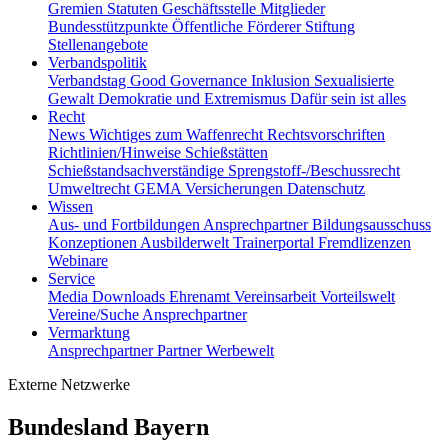
Gremien
Statuten
Geschäftsstelle
Mitglieder
Bundesstützpunkte
Öffentliche Förderer
Stiftung
Stellenangebote
Verbandspolitik
Verbandstag
Good Governance
Inklusion
Sexualisierte
Gewalt
Demokratie und Extremismus
Dafür sein ist alles
Recht
News
Wichtiges zum Waffenrecht
Rechtsvorschriften
Richtlinien/Hinweise
Schießstätten
Schießstandsachverständige
Sprengstoff-/Beschussrecht
Umweltrecht
GEMA
Versicherungen
Datenschutz
Wissen
Aus- und Fortbildungen
Ansprechpartner
Bildungsausschuss
Konzeptionen
Ausbilderwelt
Trainerportal
Fremdlizenzen
Webinare
Service
Media
Downloads
Ehrenamt
Vereinsarbeit
Vorteilswelt
Vereine/Suche
Ansprechpartner
Vermarktung
Ansprechpartner
Partner
Werbewelt
Externe Netzwerke
Bundesland Bayern