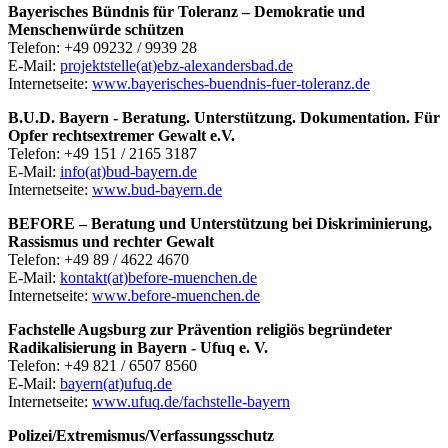
Bayerisches Bündnis für Toleranz – Demokratie und
Menschenwürde schützen
Telefon: +49 09232 / 9939 28
E-Mail:
projektstelle(at)ebz-alexandersbad.de
Internetseite:
www.bayerisches-buendnis-fuer-toleranz.de
B.U.D. Bayern - Beratung. Unterstützung. Dokumentation. Für
Opfer rechtsextremer Gewalt e.V.
Telefon: +49 151 / 2165 3187
E-Mail:
info(at)bud-bayern.de
Internetseite:
www.bud-bayern.de
BEFORE – Beratung und Unterstützung bei Diskriminierung,
Rassismus und rechter Gewalt
Telefon: +49 89 / 4622 4670
E-Mail:
kontakt(at)before-muenchen.de
Internetseite:
www.before-muenchen.de
Fachstelle Augsburg zur Prävention religiös begründeter
Radikalisierung in Bayern - Ufuq e. V.
Telefon: +49 821 / 6507 8560
E-Mail:
bayern(at)ufuq.de
Internetseite:
www.ufuq.de/fachstelle-bayern
Polizei/Extremismus/Verfassungsschutz