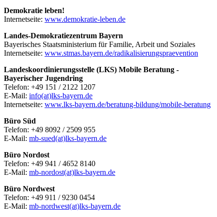
Demokratie leben!
Internetseite:
www.demokratie-leben.de
Landes-Demokratiezentrum Bayern
Bayerisches Staatsministerium für Familie, Arbeit und Soziales
Internetseite:
www.stmas.bayern.de/radikalisierungspraevention
Landeskoordinierungsstelle (LKS) Mobile Beratung -
Bayerischer Jugendring
Telefon: +49 151 / 2122 1207
E-Mail:
info(at)lks-bayern.de
Internetseite:
www.lks-bayern.de/beratung-bildung/mobile-beratung
Büro Süd
Telefon: +49 8092 / 2509 955
E-Mail:
mb-sued(at)lks-bayern.de
Büro Nordost
Telefon: +49 941 / 4652 8140
E-Mail:
mb-nordost(at)lks-bayern.de
Büro Nordwest
Telefon: +49 911 / 9230 0454
E-Mail:
mb-nordwest(at)lks-bayern.de