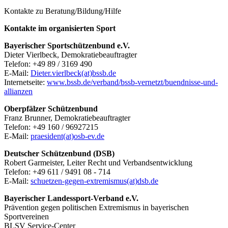
Kontakte zu Beratung/Bildung/Hilfe
Kontakte im organisierten Sport
Bayerischer Sportschützenbund e.V.
Dieter Vierlbeck, Demokratiebeauftragter
Telefon: +49 89 / 3169 490
E-Mail:
Dieter.vierlbeck(at)bssb.de
Internetseite:
www.bssb.de/verband/bssb-vernetzt/buendnisse-und-
allianzen
Oberpfälzer Schützenbund
Franz Brunner, Demokratiebeauftragter
Telefon: +49 160 / 96927215
E-Mail:
praesident(at)osb-ev.de
Deutscher Schützenbund (DSB)
Robert Garmeister, Leiter Recht und Verbandsentwicklung
Telefon: +49 611 / 9491 08 - 714
E-Mail:
schuetzen-gegen-extremismus(at)dsb.de
Bayerischer Landessport-Verband e.V.
Prävention gegen politischen Extremismus in bayerischen
Sportvereinen
BLSV Service-Center