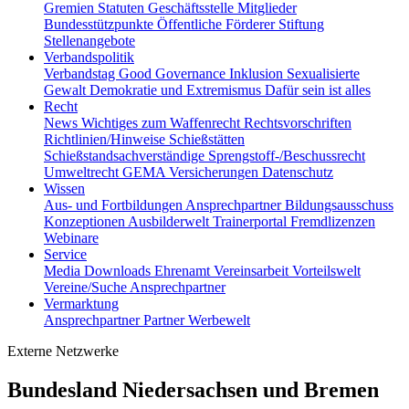
Gremien
Statuten
Geschäftsstelle
Mitglieder
Bundesstützpunkte
Öffentliche Förderer
Stiftung
Stellenangebote
Verbandspolitik
Verbandstag
Good Governance
Inklusion
Sexualisierte
Gewalt
Demokratie und Extremismus
Dafür sein ist alles
Recht
News
Wichtiges zum Waffenrecht
Rechtsvorschriften
Richtlinien/Hinweise
Schießstätten
Schießstandsachverständige
Sprengstoff-/Beschussrecht
Umweltrecht
GEMA
Versicherungen
Datenschutz
Wissen
Aus- und Fortbildungen
Ansprechpartner
Bildungsausschuss
Konzeptionen
Ausbilderwelt
Trainerportal
Fremdlizenzen
Webinare
Service
Media
Downloads
Ehrenamt
Vereinsarbeit
Vorteilswelt
Vereine/Suche
Ansprechpartner
Vermarktung
Ansprechpartner
Partner
Werbewelt
Externe Netzwerke
Bundesland Niedersachsen und Bremen