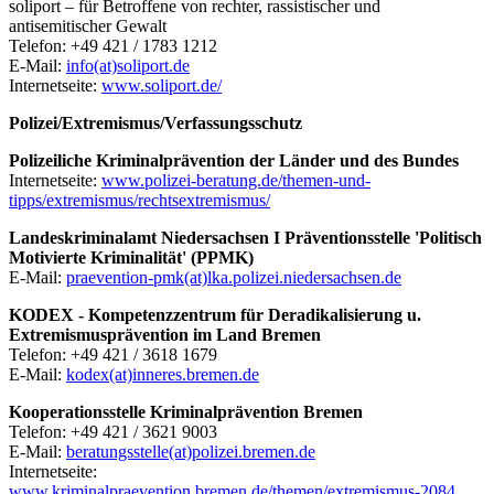
soliport – für Betroffene von rechter, rassistischer und
antisemitischer Gewalt
Telefon: +49 421 / 1783 1212
E-Mail:
info(at)soliport.de
Internetseite:
www.soliport.de/
Polizei/Extremismus/Verfassungsschutz
Polizeiliche Kriminalprävention der Länder und des Bundes
Internetseite:
www.polizei-beratung.de/themen-und-
tipps/extremismus/rechtsextremismus/
Landeskriminalamt Niedersachsen I Präventionsstelle 'Politisch
Motivierte Kriminalität' (PPMK)
E-Mail:
praevention-pmk(at)lka.polizei.niedersachsen.de
KODEX - Kompetenzzentrum für Deradikalisierung u.
Extremismusprävention im Land Bremen
Telefon: +49 421 / 3618 1679
E-Mail:
kodex(at)inneres.bremen.de
Kooperationsstelle Kriminalprävention Bremen
Telefon: +49 421 / 3621 9003
E-Mail:
beratungsstelle(at)polizei.bremen.de
Internetseite:
www.kriminalpraevention.bremen.de/themen/extremismus-2084