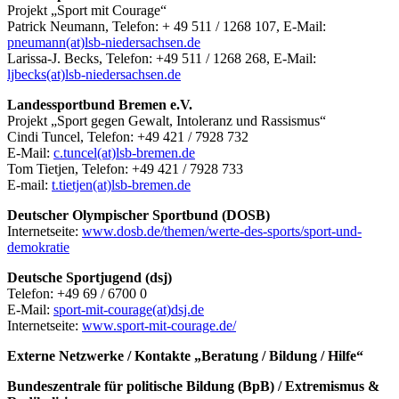
Projekt „Sport mit Courage“
Patrick Neumann, Telefon: + 49 511 / 1268 107, E-Mail:
pneumann(at)lsb-niedersachsen.de
Larissa-J. Becks, Telefon: +49 511 / 1268 268, E-Mail:
ljbecks(at)lsb-niedersachsen.de
Landessportbund Bremen e.V.
Projekt „Sport gegen Gewalt, Intoleranz und Rassismus“
Cindi Tuncel, Telefon: +49 421 / 7928 732
E-Mail:
c.tuncel(at)lsb-bremen.de
Tom Tietjen, Telefon: +49 421 / 7928 733
E-mail:
t.tietjen(at)lsb-bremen.de
Deutscher Olympischer Sportbund (DOSB)
Internetseite:
www.dosb.de/themen/werte-des-sports/sport-und-
demokratie
Deutsche Sportjugend (dsj)
Telefon: +49 69 / 6700 0
E-Mail:
sport-mit-courage(at)dsj.de
Internetseite:
www.sport-mit-courage.de/
Externe Netzwerke / Kontakte „Beratung / Bildung / Hilfe“
Bundeszentrale für politische Bildung (BpB) / Extremismus &