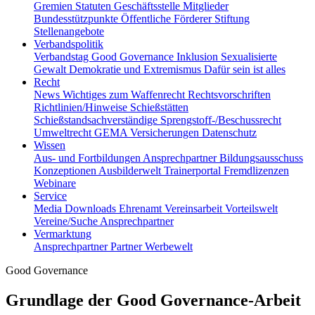
Gremien
Statuten
Geschäftsstelle
Mitglieder
Bundesstützpunkte
Öffentliche Förderer
Stiftung
Stellenangebote
Verbandspolitik
Verbandstag
Good Governance
Inklusion
Sexualisierte
Gewalt
Demokratie und Extremismus
Dafür sein ist alles
Recht
News
Wichtiges zum Waffenrecht
Rechtsvorschriften
Richtlinien/Hinweise
Schießstätten
Schießstandsachverständige
Sprengstoff-/Beschussrecht
Umweltrecht
GEMA
Versicherungen
Datenschutz
Wissen
Aus- und Fortbildungen
Ansprechpartner
Bildungsausschuss
Konzeptionen
Ausbilderwelt
Trainerportal
Fremdlizenzen
Webinare
Service
Media
Downloads
Ehrenamt
Vereinsarbeit
Vorteilswelt
Vereine/Suche
Ansprechpartner
Vermarktung
Ansprechpartner
Partner
Werbewelt
Good Governance
Grundlage der Good Governance-Arbeit