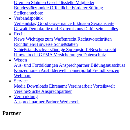
Gremien
Statuten
Geschäftsstelle
Mitglieder
Bundesstützpunkte
Öffentliche Förderer
Stiftung
Stellenangebote
Verbandspolitik
Verbandstag
Good Governance
Inklusion
Sexualisierte
Gewalt
Demokratie und Extremismus
Dafür sein ist alles
Recht
News
Wichtiges zum Waffenrecht
Rechtsvorschriften
Richtlinien/Hinweise
Schießstätten
Schießstandsachverständige
Sprengstoff-/Beschussrecht
Umweltrecht
GEMA
Versicherungen
Datenschutz
Wissen
Aus- und Fortbildungen
Ansprechpartner
Bildungsausschuss
Konzeptionen
Ausbilderwelt
Trainerportal
Fremdlizenzen
Webinare
Service
Media
Downloads
Ehrenamt
Vereinsarbeit
Vorteilswelt
Vereine/Suche
Ansprechpartner
Vermarktung
Ansprechpartner
Partner
Werbewelt
Partner