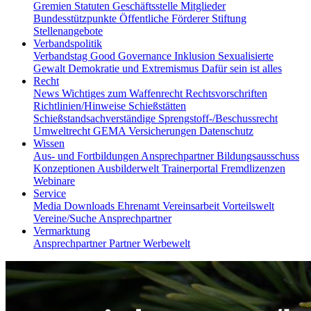
Gremien
Statuten
Geschäftsstelle
Mitglieder
Bundesstützpunkte
Öffentliche Förderer
Stiftung
Stellenangebote
Verbandspolitik
Verbandstag
Good Governance
Inklusion
Sexualisierte
Gewalt
Demokratie und Extremismus
Dafür sein ist alles
Recht
News
Wichtiges zum Waffenrecht
Rechtsvorschriften
Richtlinien/Hinweise
Schießstätten
Schießstandsachverständige
Sprengstoff-/Beschussrecht
Umweltrecht
GEMA
Versicherungen
Datenschutz
Wissen
Aus- und Fortbildungen
Ansprechpartner
Bildungsausschuss
Konzeptionen
Ausbilderwelt
Trainerportal
Fremdlizenzen
Webinare
Service
Media
Downloads
Ehrenamt
Vereinsarbeit
Vorteilswelt
Vereine/Suche
Ansprechpartner
Vermarktung
Ansprechpartner
Partner
Werbewelt