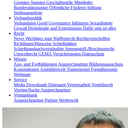
Gremien
Statuten
Geschäftsstelle
Mitglieder
Bundesstützpunkte
Öffentliche Förderer
Stiftung
Stellenangebote
Verbandspolitik
Verbandstag
Good Governance
Inklusion
Sexualisierte
Gewalt
Demokratie und Extremismus
Dafür sein ist alles
Recht
News
Wichtiges zum Waffenrecht
Rechtsvorschriften
Richtlinien/Hinweise
Schießstätten
Schießstandsachverständige
Sprengstoff-/Beschussrecht
Umweltrecht
GEMA
Versicherungen
Datenschutz
Wissen
Aus- und Fortbildungen
Ansprechpartner
Bildungsausschuss
Konzeptionen
Ausbilderwelt
Trainerportal
Fremdlizenzen
Webinare
Service
Media
Downloads
Ehrenamt
Vereinsarbeit
Vorteilswelt
Vereine/Suche
Ansprechpartner
Vermarktung
Ansprechpartner
Partner
Werbewelt