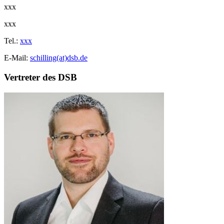
xxx
xxx
Tel.:
xxx
E-Mail:
schilling(at)dsb.de
Vertreter des DSB