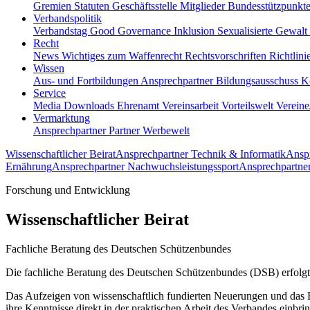
Gremien
Statuten
Geschäftsstelle
Mitglieder
Bundesstützpunkt
Verbandspolitik
Verbandstag
Good Governance
Inklusion
Sexualisierte Gewalt
Recht
News
Wichtiges zum Waffenrecht
Rechtsvorschriften
Richtlin
Wissen
Aus- und Fortbildungen
Ansprechpartner
Bildungsausschuss
K
Service
Media
Downloads
Ehrenamt
Vereinsarbeit
Vorteilswelt
Verein
Vermarktung
Ansprechpartner
Partner
Werbewelt
Wissenschaftlicher Beirat
Ansprechpartner Technik & Informatik
Anspr
Ernährung
Ansprechpartner Nachwuchsleistungssport
Ansprechpartner
Forschung und Entwicklung
Wissenschaftlicher Beirat
Fachliche Beratung des Deutschen Schützenbundes
Die fachliche Beratung des Deutschen Schützenbundes (DSB) erfolgt 
Das Aufzeigen von wissenschaftlich fundierten Neuerungen und das E
ihre Kenntnisse direkt in der praktischen Arbeit des Verbandes einbri