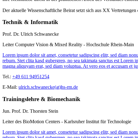
Der aktuelle Wissenschaftliche Beirat setzt sich aus XX Vertretunge
Technik & Informatik
Prof. Dr. Ulrich Schwanecke
Leiter Computer Vision & Mixed Reality - Hochschule Rhein-Main
Lorem ipsum dolor sit amet, consetetur sadipscing elitr, sed diam non
rebum. Stet clita kasd gubergren, no sea takimata sanctus est Lorem i
magna aliquyam erat, sed diam voluptua. At vero eos et accusam et jus
Tel.:
+49 611 94951254
E-Mail:
ulrich.schwanecke(at)hs-rm.de
Trainingslehre & Biomechanik
Jun. Prof. Dr. Thorsten Stein
Leiter des BioMotion Centers - Karlsruher Institut für Technologie
Lorem ipsum dolor sit amet, consetetur sadipscing elitr, sed diam non
rebum. Stet clita kasd gubergren, no sea takimata sanctus est Lorem i