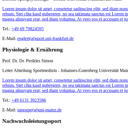
Lorem ipsum dolor sit amet, consetetur sadipscing elitr, sed diam non
rebum. Stet clita kasd gubergren, no sea takimata sanctus est Lorem i
magna aliquyam erat, sed diam voluptua. At vero eos et accusam et jus
Tel.:
+49 69 79824595
E-Mail:
englert(at)sport.uni-frankfurt.de
Physiologie & Ernährung
Prof. Dr. Dr. Perikles Simon
Leiter Abteilung Sportmedizin - Johannes-Gutenberg Universität Mai
Lorem ipsum dolor sit amet, consetetur sadipscing elitr, sed diam non
rebum. Stet clita kasd gubergren, no sea takimata sanctus est Lorem i
magna aliquyam erat, sed diam voluptua. At vero eos et accusam et jus
Tel.:
+49 6131 3923586
E-Mail:
simonpe(at)uni-mainz.de
Nachwuchsleistungssport