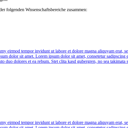
n der folgenden Wissenschaftsbereiche zusammen:
umy eirmod tempor invidunt ut labore et dolore magna aliquyam erat, se
psum dolor sit amet. Lorem ipsum dolor sit amet, consetetur sadipscing 
to duo dolores et ea rebum. Stet clita kasd gubergren, no sea takimata 
umy eirmod tempor invidunt ut labore et dolore magna aliquyam erat, se
psum dolor sit amet. Lorem ipsum dolor sit amet, consetetur sadipscing 