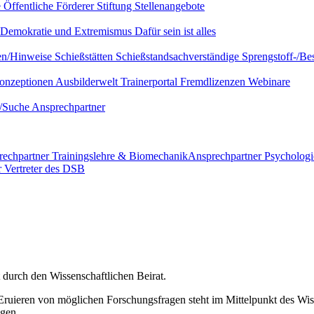
e
Öffentliche Förderer
Stiftung
Stellenangebote
Demokratie und Extremismus
Dafür sein ist alles
ien/Hinweise
Schießstätten
Schießstandsachverständige
Sprengstoff-/Be
onzeptionen
Ausbilderwelt
Trainerportal
Fremdlizenzen
Webinare
e/Suche
Ansprechpartner
echpartner Trainingslehre & Biomechanik
Ansprechpartner Psychologi
 Vertreter des DSB
durch den Wissenschaftlichen Beirat.
ruieren von möglichen Forschungsfragen steht im Mittelpunkt des Wiss
ngen.