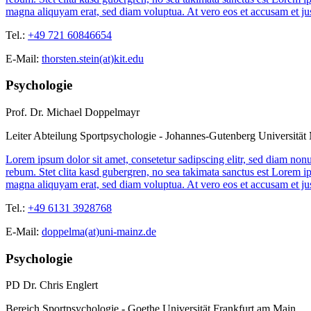
magna aliquyam erat, sed diam voluptua. At vero eos et accusam et jus
Tel.:
+49 721 60846654
E-Mail:
thorsten.stein(at)kit.edu
Psychologie
Prof. Dr. Michael Doppelmayr
Leiter Abteilung Sportpsychologie - Johannes-Gutenberg Universität
Lorem ipsum dolor sit amet, consetetur sadipscing elitr, sed diam non
rebum. Stet clita kasd gubergren, no sea takimata sanctus est Lorem i
magna aliquyam erat, sed diam voluptua. At vero eos et accusam et jus
Tel.:
+49 6131 3928768
E-Mail:
doppelma(at)uni-mainz.de
Psychologie
PD Dr. Chris Englert
Bereich Sportpsychologie - Goethe Universität Frankfurt am Main