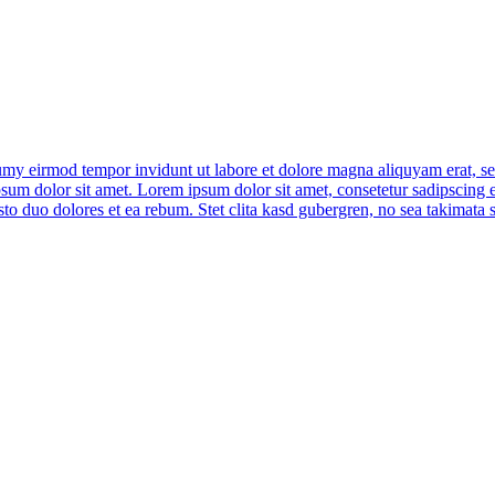
umy eirmod tempor invidunt ut labore et dolore magna aliquyam erat, se
psum dolor sit amet. Lorem ipsum dolor sit amet, consetetur sadipscing 
to duo dolores et ea rebum. Stet clita kasd gubergren, no sea takimata 