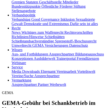
Gremien
Statuten
Geschäftsstelle
Mitglieder
Bundesstützpunkte
Öffentliche Förderer
Stiftung
Stellenangebote
Verbandspolitik
Verbandstag
Good Governance
Inklusion
Sexualisierte
Gewalt
Demokratie und Extremismus
Dafür sein ist alles
Recht
News
Wichtiges zum Waffenrecht
Rechtsvorschriften
Richtlinien/Hinweise
Schießstätten
Schießstandsachverständige
Sprengstoff-/Beschussrecht
Umweltrecht
GEMA
Versicherungen
Datenschutz
Wissen
Aus- und Fortbildungen
Ansprechpartner
Bildungsausschuss
Konzeptionen
Ausbilderwelt
Trainerportal
Fremdlizenzen
Webinare
Service
Media
Downloads
Ehrenamt
Vereinsarbeit
Vorteilswelt
Vereine/Suche
Ansprechpartner
Vermarktung
Ansprechpartner
Partner
Werbewelt
GEMA
GEMA-Gebühr bei Schankbetrieb im