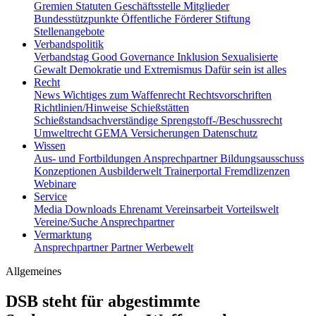
Gremien
Statuten
Geschäftsstelle
Mitglieder
Bundesstützpunkte
Öffentliche Förderer
Stiftung
Stellenangebote
Verbandspolitik
Verbandstag
Good Governance
Inklusion
Sexualisierte
Gewalt
Demokratie und Extremismus
Dafür sein ist alles
Recht
News
Wichtiges zum Waffenrecht
Rechtsvorschriften
Richtlinien/Hinweise
Schießstätten
Schießstandsachverständige
Sprengstoff-/Beschussrecht
Umweltrecht
GEMA
Versicherungen
Datenschutz
Wissen
Aus- und Fortbildungen
Ansprechpartner
Bildungsausschuss
Konzeptionen
Ausbilderwelt
Trainerportal
Fremdlizenzen
Webinare
Service
Media
Downloads
Ehrenamt
Vereinsarbeit
Vorteilswelt
Vereine/Suche
Ansprechpartner
Vermarktung
Ansprechpartner
Partner
Werbewelt
Allgemeines
DSB steht für abgestimmte