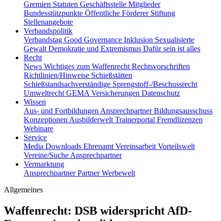
Gremien
Statuten
Geschäftsstelle
Mitglieder
Bundesstützpunkte
Öffentliche Förderer
Stiftung
Stellenangebote
Verbandspolitik
Verbandstag
Good Governance
Inklusion
Sexualisierte
Gewalt
Demokratie und Extremismus
Dafür sein ist alles
Recht
News
Wichtiges zum Waffenrecht
Rechtsvorschriften
Richtlinien/Hinweise
Schießstätten
Schießstandsachverständige
Sprengstoff-/Beschussrecht
Umweltrecht
GEMA
Versicherungen
Datenschutz
Wissen
Aus- und Fortbildungen
Ansprechpartner
Bildungsausschuss
Konzeptionen
Ausbilderwelt
Trainerportal
Fremdlizenzen
Webinare
Service
Media
Downloads
Ehrenamt
Vereinsarbeit
Vorteilswelt
Vereine/Suche
Ansprechpartner
Vermarktung
Ansprechpartner
Partner
Werbewelt
Allgemeines
Waffenrecht: DSB widerspricht AfD-