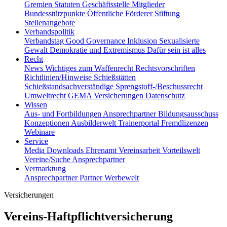
Gremien
Statuten
Geschäftsstelle
Mitglieder
Bundesstützpunkte
Öffentliche Förderer
Stiftung
Stellenangebote
Verbandspolitik
Verbandstag
Good Governance
Inklusion
Sexualisierte
Gewalt
Demokratie und Extremismus
Dafür sein ist alles
Recht
News
Wichtiges zum Waffenrecht
Rechtsvorschriften
Richtlinien/Hinweise
Schießstätten
Schießstandsachverständige
Sprengstoff-/Beschussrecht
Umweltrecht
GEMA
Versicherungen
Datenschutz
Wissen
Aus- und Fortbildungen
Ansprechpartner
Bildungsausschuss
Konzeptionen
Ausbilderwelt
Trainerportal
Fremdlizenzen
Webinare
Service
Media
Downloads
Ehrenamt
Vereinsarbeit
Vorteilswelt
Vereine/Suche
Ansprechpartner
Vermarktung
Ansprechpartner
Partner
Werbewelt
Versicherungen
Vereins-Haftpflichtversicherung