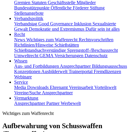
Gremien
Statuten
Geschäftsstelle
Mitglieder
Bundesstützpunkte
Öffentliche Förderer
Stiftung
Stellenangebote
Verbandspolitik
Verbandstag
Good Governance
Inklusion
Sexualisierte
Gewalt
Demokratie und Extremismus
Dafür sein ist alles
Recht
News
Wichtiges zum Waffenrecht
Rechtsvorschriften
Richtlinien/Hinweise
Schießstätten
Schießstandsachverständige
Sprengstoff-/Beschussrecht
Umweltrecht
GEMA
Versicherungen
Datenschutz
Wissen
Aus- und Fortbildungen
Ansprechpartner
Bildungsausschuss
Konzeptionen
Ausbilderwelt
Trainerportal
Fremdlizenzen
Webinare
Service
Media
Downloads
Ehrenamt
Vereinsarbeit
Vorteilswelt
Vereine/Suche
Ansprechpartner
Vermarktung
Ansprechpartner
Partner
Werbewelt
Wichtiges zum Waffenrecht
Aufbewahrung von Schusswaffen