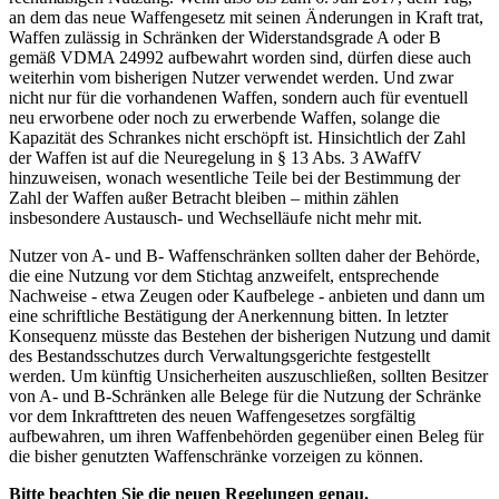
an dem das neue Waffengesetz mit seinen Änderungen in Kraft trat,
Waffen zulässig in Schränken der Widerstandsgrade A oder B
gemäß VDMA 24992 aufbewahrt worden sind, dürfen diese auch
weiterhin vom bisherigen Nutzer verwendet werden. Und zwar
nicht nur für die vorhandenen Waffen, sondern auch für eventuell
neu erworbene oder noch zu erwerbende Waffen, solange die
Kapazität des Schrankes nicht erschöpft ist. Hinsichtlich der Zahl
der Waffen ist auf die Neuregelung in § 13 Abs. 3 AWaffV
hinzuweisen, wonach wesentliche Teile bei der Bestimmung der
Zahl der Waffen außer Betracht bleiben – mithin zählen
insbesondere Austausch- und Wechselläufe nicht mehr mit.
Nutzer von A- und B- Waffenschränken sollten daher der Behörde,
die eine Nutzung vor dem Stichtag anzweifelt, entsprechende
Nachweise - etwa Zeugen oder Kaufbelege - anbieten und dann um
eine schriftliche Bestätigung der Anerkennung bitten. In letzter
Konsequenz müsste das Bestehen der bisherigen Nutzung und damit
des Bestandsschutzes durch Verwaltungsgerichte festgestellt
werden. Um künftig Unsicherheiten auszuschließen, sollten Besitzer
von A- und B-Schränken alle Belege für die Nutzung der Schränke
vor dem Inkrafttreten des neuen Waffengesetzes sorgfältig
aufbewahren, um ihren Waffenbehörden gegenüber einen Beleg für
die bisher genutzten Waffenschränke vorzeigen zu können.
Bitte beachten Sie die neuen Regelungen genau.