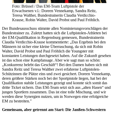
Foto: Brüssel / Das EM-Team Luftpistole der
Erwachsenen v.l.: Doreen Vennekamp, Sandra Reitz,
Teresa Walther, Bundestrainerin Claudia Verdicchio-
Krause, Robin Walter, David Probst und Paul Fröhlich.
Der Bundesausschuss stimmte allen Nominierungsvorschlägen der
Bundestrainer zu. Zuletzt hatten sich die Luftpistolen-Athleten bei
der EM-Qualifikation in Regensburg gemessen, Bundestrainerin
Claudia Verdicchio-Krause kommentierte: „Das Ergebnis bei den
Männern ist sicher eine kleine Überraschung, da sich mit Robin
Walter, David Probst und Paul Fröhlich die Youngster mit
konstanten Leistungen durchgesetzt haben. Auf die Zukunft gesehen
ist das schon eine Kampfansage. Aber wie sagt man so schön:
„Konkurrenz belebt das Geschäft“! Bei den Damen haben sich mit
Sandra Reitz und Teresa Walther zwei erfahrene Luftpistolen-
Schützinnen die Plätze eins und zwei gesichert. Doreen Vennekamp,
deren größere Stärken noch bei der Sportpistole liegen, hat bei der
Qualifikation stabile Leistungen gezeigt und konnte sich somit das
dritte Ticket sichern. Das EM-Team setzt sich aus „alten Hasen“ und
jungen Sportlern zusammen. Das ist eine tolle Mischung, und wir
werden diese Synergien nutzen, um in Norwegen eine erfolgreiche
EM zu bestreiten."
Gemeinsam, aber getrennt am Start: Die Janßen-Schwestern