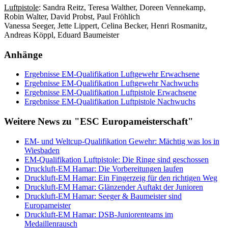
Luftpistole
: Sandra Reitz, Teresa Walther, Doreen Vennekamp,
Robin Walter, David Probst, Paul Fröhlich
Vanessa Seeger, Jette Lippert, Celina Becker, Henri Rosmanitz,
Andreas Köppl, Eduard Baumeister
Anhänge
Ergebnisse EM-Qualifikation Luftgewehr Erwachsene
Ergebnisse EM-Qualifikation Luftgewehr Nachwuchs
Ergebnisse EM-Qualifikation Luftpistole Erwachsene
Ergebnisse EM-Qualifikation Luftpistole Nachwuchs
Weitere News zu "ESC Europameisterschaft"
EM- und Weltcup-Qualifikation Gewehr: Mächtig was los in
Wiesbaden
EM-Qualifikation Luftpistole: Die Ringe sind geschossen
Druckluft-EM Hamar: Die Vorbereitungen laufen
Druckluft-EM Hamar: Ein Fingerzeig für den richtigen Weg
Druckluft-EM Hamar: Glänzender Auftakt der Junioren
Druckluft-EM Hamar: Seeger & Baumeister sind
Europameister
Druckluft-EM Hamar: DSB-Juniorenteams im
Medaillenrausch