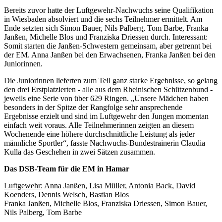
Bereits zuvor hatte der Luftgewehr-Nachwuchs seine Qualifikation
in Wiesbaden absolviert und die sechs Teilnehmer ermittelt. Am
Ende setzten sich Simon Bauer, Nils Palberg, Tom Barbe, Franka
Janßen, Michelle Blos und Franziska Driessen durch. Interessant:
Somit starten die Janßen-Schwestern gemeinsam, aber getrennt bei
der EM. Anna Janßen bei den Erwachsenen, Franka Janßen bei den
Juniorinnen.
Die Juniorinnen lieferten zum Teil ganz starke Ergebnisse, so gelang
den drei Erstplatzierten - alle aus dem Rheinischen Schützenbund -
jeweils eine Serie von über 629 Ringen. „Unsere Mädchen haben
besonders in der Spitze der Rangfolge sehr ansprechende
Ergebnisse erzielt und sind im Luftgewehr den Jungen momentan
einfach weit voraus. Alle Teilnehmerinnen zeigten an diesem
Wochenende eine höhere durchschnittliche Leistung als jeder
männliche Sportler“, fasste Nachwuchs-Bundestrainerin Claudia
Kulla das Geschehen in zwei Sätzen zusammen.
Das DSB-Team für die EM in Hamar
Luftgewehr
: Anna Janßen, Lisa Müller, Antonia Back, David
Koenders, Dennis Welsch, Bastian Blos
Franka Janßen, Michelle Blos, Franziska Driessen, Simon Bauer,
Nils Palberg, Tom Barbe