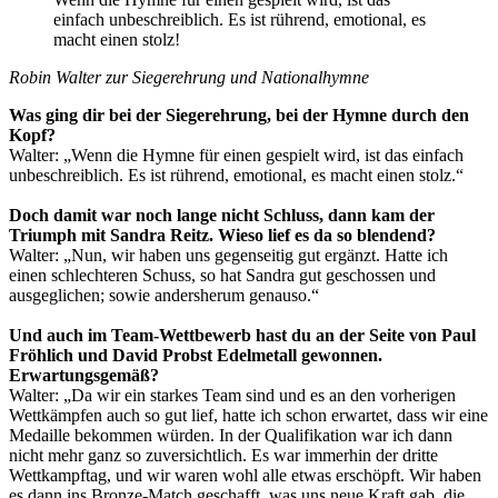
einfach unbeschreiblich. Es ist rührend, emotional, es
macht einen stolz!
Robin Walter zur Siegerehrung und Nationalhymne
Was ging dir bei der Siegerehrung, bei der Hymne durch den
Kopf?
Walter: „Wenn die Hymne für einen gespielt wird, ist das einfach
unbeschreiblich. Es ist rührend, emotional, es macht einen stolz.“
Doch damit war noch lange nicht Schluss, dann kam der
Triumph mit Sandra Reitz. Wieso lief es da so blendend?
Walter: „Nun, wir haben uns gegenseitig gut ergänzt. Hatte ich
einen schlechteren Schuss, so hat Sandra gut geschossen und
ausgeglichen; sowie andersherum genauso.“
Und auch im Team-Wettbewerb hast du an der Seite von Paul
Fröhlich und David Probst Edelmetall gewonnen.
Erwartungsgemäß?
Walter: „Da wir ein starkes Team sind und es an den vorherigen
Wettkämpfen auch so gut lief, hatte ich schon erwartet, dass wir eine
Medaille bekommen würden. In der Qualifikation war ich dann
nicht mehr ganz so zuversichtlich. Es war immerhin der dritte
Wettkampftag, und wir waren wohl alle etwas erschöpft. Wir haben
es dann ins Bronze-Match geschafft, was uns neue Kraft gab, die