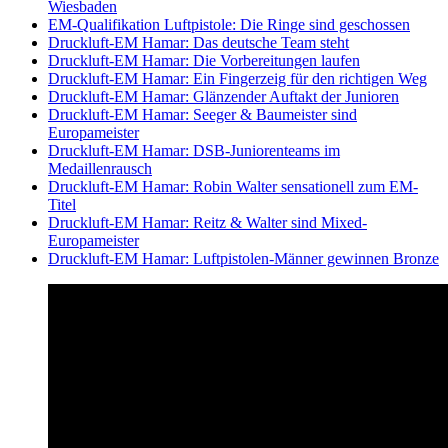
Wiesbaden
EM-Qualifikation Luftpistole: Die Ringe sind geschossen
Druckluft-EM Hamar: Das deutsche Team steht
Druckluft-EM Hamar: Die Vorbereitungen laufen
Druckluft-EM Hamar: Ein Fingerzeig für den richtigen Weg
Druckluft-EM Hamar: Glänzender Auftakt der Junioren
Druckluft-EM Hamar: Seeger & Baumeister sind
Europameister
Druckluft-EM Hamar: DSB-Juniorenteams im
Medaillenrausch
Druckluft-EM Hamar: Robin Walter sensationell zum EM-
Titel
Druckluft-EM Hamar: Reitz & Walter sind Mixed-
Europameister
Druckluft-EM Hamar: Luftpistolen-Männer gewinnen Bronze