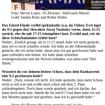
Foto: Steven Lopez / IG:Pewnor / Jubel nach Mixed-
Gold: Sandra Reitz und Robin Walter.
Das Einzel-Finale verlief spektakulär (s.u. im Video). Erst lagst
du 9:1 gegen den Slowaken Juraj Tuzinsky vorne, dann 11:15
zurück, ehe du mit 17:15 triumphiert hast. Erzähl mal, wie du
diese Achterbahnfahrt erlebt hast?
Walter: „Ehrlich gesagt, als es 11:15 stand, habe ich nicht gedacht,
dass ich es noch schaffen würde. Ich habe an die Silbermedaille
gedacht, die ich sicher hatte, daran dass ich gut geschossen habe und
ganz zufrieden sein könne. Ich habe dann zufrieden
weitergeschossen und die Nerven behalten, was dann zum Titel
führte.“
Wusstest du vor deinem letzten Schuss, dass dein Konkurrent
eine 9,3 geschossen hatte?
Walter: „Nein, wusste ich nicht. Ich habe gemerkt, dass mein Schuss
nicht so toll war und wollte mich schon mit dem 2. Platz
zufriedengeben. Doch dann wurde gejubelt, und ich dachte, das
kann doch nicht sein. Jubeln die für mich?! Und dann habe ich auf
den Monitor geguckt und gesehen, dass ich es geschafft habe.“
Wenn die Hymne für einen gespielt wird, ist das