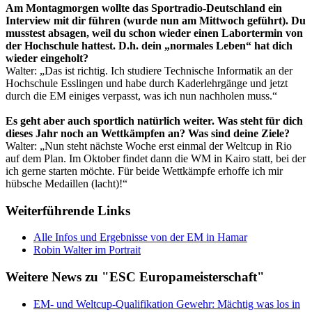
Am Montagmorgen wollte das Sportradio-Deutschland ein
Interview mit dir führen (wurde nun am Mittwoch geführt). Du
musstest absagen, weil du schon wieder einen Labortermin von
der Hochschule hattest. D.h. dein „normales Leben“ hat dich
wieder eingeholt?
Walter: „Das ist richtig. Ich studiere Technische Informatik an der
Hochschule Esslingen und habe durch Kaderlehrgänge und jetzt
durch die EM einiges verpasst, was ich nun nachholen muss.“
Es geht aber auch sportlich natürlich weiter. Was steht für dich
dieses Jahr noch an Wettkämpfen an? Was sind deine Ziele?
Walter: „Nun steht nächste Woche erst einmal der Weltcup in Rio
auf dem Plan. Im Oktober findet dann die WM in Kairo statt, bei der
ich gerne starten möchte. Für beide Wettkämpfe erhoffe ich mir
hübsche Medaillen (lacht)!“
Weiterführende Links
Alle Infos und Ergebnisse von der EM in Hamar
Robin Walter im Portrait
Weitere News zu "ESC Europameisterschaft"
EM- und Weltcup-Qualifikation Gewehr: Mächtig was los in