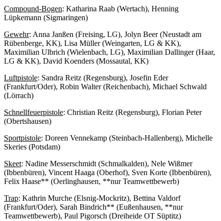
Compound-Bogen
: Katharina Raab (Wertach), Henning
Lüpkemann (Sigmaringen)
Gewehr
: Anna Janßen (Freising, LG), Jolyn Beer (Neustadt am
Rübenberge, KK), Lisa Müller (Weingarten, LG & KK),
Maximilian Ulbrich (Wielenbach, LG), Maximilian Dallinger (Haar,
LG & KK), David Koenders (Mossautal, KK)
Luftpistole
: Sandra Reitz (Regensburg), Josefin Eder
(Frankfurt/Oder), Robin Walter (Reichenbach), Michael Schwald
(Lörrach)
Schnellfeuerpistole
: Christian Reitz (Regensburg), Florian Peter
(Obertshausen)
Sportpistole
: Doreen Vennekamp (Steinbach-Hallenberg), Michelle
Skeries (Potsdam)
Skeet
: Nadine Messerschmidt (Schmalkalden), Nele Wißmer
(Ibbenbüren), Vincent Haaga (Oberhof), Sven Korte (Ibbenbüren),
Felix Haase** (Oerlinghausen, **nur Teamwettbewerb)
Trap
: Kathrin Murche (Elsnig-Mockritz), Bettina Valdorf
(Frankfurt/Oder), Sarah Bindrich** (Eußenhausen, **nur
Teamwettbewerb), Paul Pigorsch (Dreiheide OT Süptitz)