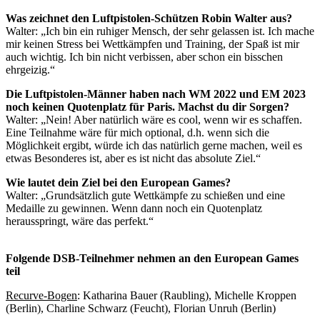
Was zeichnet den Luftpistolen-Schützen Robin Walter aus?
Walter: „Ich bin ein ruhiger Mensch, der sehr gelassen ist. Ich mache
mir keinen Stress bei Wettkämpfen und Training, der Spaß ist mir
auch wichtig. Ich bin nicht verbissen, aber schon ein bisschen
ehrgeizig.“
Die Luftpistolen-Männer haben nach WM 2022 und EM 2023
noch keinen Quotenplatz für Paris. Machst du dir Sorgen?
Walter: „Nein! Aber natürlich wäre es cool, wenn wir es schaffen.
Eine Teilnahme wäre für mich optional, d.h. wenn sich die
Möglichkeit ergibt, würde ich das natürlich gerne machen, weil es
etwas Besonderes ist, aber es ist nicht das absolute Ziel.“
Wie lautet dein Ziel bei den European Games?
Walter: „Grundsätzlich gute Wettkämpfe zu schießen und eine
Medaille zu gewinnen. Wenn dann noch ein Quotenplatz
herausspringt, wäre das perfekt.“
Folgende DSB-Teilnehmer nehmen an den European Games
teil
Recurve-Bogen
: Katharina Bauer (Raubling), Michelle Kroppen
(Berlin), Charline Schwarz (Feucht), Florian Unruh (Berlin)