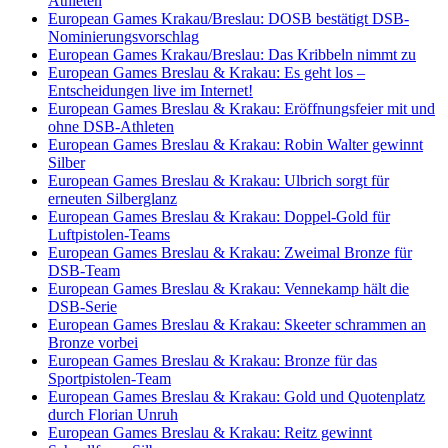
Athleten
European Games Krakau/Breslau: DOSB bestätigt DSB-
Nominierungsvorschlag
European Games Krakau/Breslau: Das Kribbeln nimmt zu
European Games Breslau & Krakau: Es geht los –
Entscheidungen live im Internet!
European Games Breslau & Krakau: Eröffnungsfeier mit und
ohne DSB-Athleten
European Games Breslau & Krakau: Robin Walter gewinnt
Silber
European Games Breslau & Krakau: Ulbrich sorgt für
erneuten Silberglanz
European Games Breslau & Krakau: Doppel-Gold für
Luftpistolen-Teams
European Games Breslau & Krakau: Zweimal Bronze für
DSB-Team
European Games Breslau & Krakau: Vennekamp hält die
DSB-Serie
European Games Breslau & Krakau: Skeeter schrammen an
Bronze vorbei
European Games Breslau & Krakau: Bronze für das
Sportpistolen-Team
European Games Breslau & Krakau: Gold und Quotenplatz
durch Florian Unruh
European Games Breslau & Krakau: Reitz gewinnt