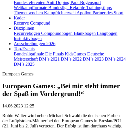
Bundesreferenten
Anti-Doping
Para-Bogensport
Wettkampfformate
Bundesliga
Rekorde
Trainingstipps
Themenwochen
Kampfrichterwelt
Apollon
Partner des Sport
Kader
Recurve
Compound
Disziplinen
Recurvebogen
Compoundbogen
Blankbogen
Langbogen
Instinktivbogen
Ausschreibungen 2026
Top-Events
Bundesligafinale
Die Finals
KidsGames
Deutsche
Meisterschaft
DM´s 2021
DM´s 2022
DM´s 2023
DM´s 2024
DM´s 2025
European Games
European Games: „Bei mir steht immer
der Spaß im Vordergrund!“
14.06.2023 12:25
Robin Walter wird neben Michael Schwald die deutschen Farben
der Luftpistolen-Männer bei den European Games in Breslau/POL
(21. Juni bis 2. Juli) vertreten. Der Erfolg ist ihm durchaus wichtig,