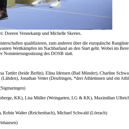
bei: Doreen Vennekamp und Michelle Skeries.
eisterschaften qualifizieren, zum anderen über die europäische Rangli
evanten Wettkämpfen im Nachbarland an den Start geht. Wobei im Bere
der Nominierungssitzung des DOSB statt.
sa Tartler (beide Berlin), Elina Idensen (Bad Münder), Charline Schwar
(Lähden), Jonathan Vetter (Deufringen, *drei Athletinnen und ein Athl
(Sigmaringen)
enberge, KK), Lisa Müller (Weingarten, LG & KK), Maximilian Ulbri
r), Robin Walter (Reichenbach), Michael Schwald (Lörrach)
rtshausen)