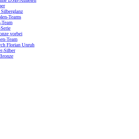
ohne DSB-Athleten
ber
 Silberglanz
olen-Teams
B-Team
Serie
onze vorbei
olen-Team
ch Florian Unruh
r-Silber
 Bronze