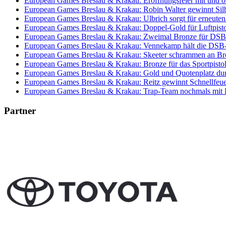
European Games Breslau & Krakau: Eröffnungsfeier mit und 
European Games Breslau & Krakau: Robin Walter gewinnt Sil
European Games Breslau & Krakau: Ulbrich sorgt für erneuten
European Games Breslau & Krakau: Doppel-Gold für Luftpist
European Games Breslau & Krakau: Zweimal Bronze für DS
European Games Breslau & Krakau: Vennekamp hält die DSB-
European Games Breslau & Krakau: Skeeter schrammen an Br
European Games Breslau & Krakau: Bronze für das Sportpist
European Games Breslau & Krakau: Gold und Quotenplatz dur
European Games Breslau & Krakau: Reitz gewinnt Schnellfeue
European Games Breslau & Krakau: Trap-Team nochmals mit
Partner