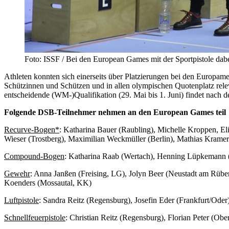
Foto: ISSF / Bei den European Games mit der Sportpistole da
Athleten konnten sich einerseits über Platzierungen bei den Europam
Schützinnen und Schützen und in allen olympischen Quotenplatz rel
entscheidende (WM-)Qualifikation (29. Mai bis 1. Juni) findet nach 
Folgende DSB-Teilnehmer nehmen an den European Games teil
Recurve-Bogen*
: Katharina Bauer (Raubling), Michelle Kroppen, Eli
Wieser (Trostberg), Maximilian Weckmüller (Berlin), Mathias Kramer 
Compound-Bogen
: Katharina Raab (Wertach), Henning Lüpkemann 
Gewehr
: Anna Janßen (Freising, LG), Jolyn Beer (Neustadt am Rüb
Koenders (Mossautal, KK)
Luftpistole
: Sandra Reitz (Regensburg), Josefin Eder (Frankfurt/Ode
Schnellfeuerpistole
: Christian Reitz (Regensburg), Florian Peter (Obe