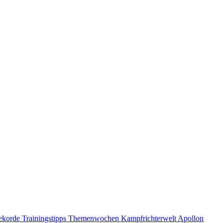
ekorde
Trainingstipps
Themenwochen
Kampfrichterwelt
Apollon