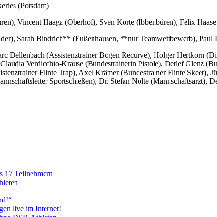
eries (Potsdam)
ren), Vincent Haaga (Oberhof), Sven Korte (Ibbenbüren), Felix Haas
/Oder), Sarah Bindrich** (Eußenhausen, **nur Teamwettbewerb), Paul 
arc Dellenbach (Assistenztrainer Bogen Recurve), Holger Hertkorn (
laudia Verdicchio-Krause (Bundestrainerin Pistole), Detlef Glenz (Bun
istenztrainer Flinte Trap), Axel Krämer (Bundestrainer Flinte Skeet), 
nschaftsleiter Sportschießen), Dr. Stefan Nolte (Mannschaftsarzt), D
s 17 Teilnehmern
hleten
nd!“
n live im Internet!