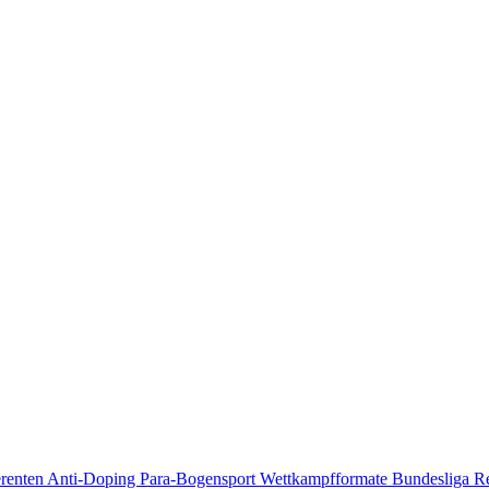
erenten
Anti-Doping
Para-Bogensport
Wettkampfformate
Bundesliga
R