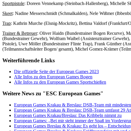
Sportpistole
: Doreen Vennekamp (Steinbach-Hallenberg), Michelle Sk
Skeet
: Nadine Messerschmidt (Schmalkalden), Nele Wißmer (Ibbenbü
Trap
: Kathrin Murche (Elsnig-Mockritz), Bettina Valdorf (Frankfurt
Trainer & Betreuer
: Oliver Haidn (Bundestrainer Bogen Recurve), M
(Bundestrainer Gewehr), Wolfram Waibel (Assistenztrainer Gewehr), C
Pistole), Uwe Möller (Bundestrainer Flinte Trap), Frank Günther (Ass
(Teilmannschaftsleiter Bogen/ gesamt), Michel Gomez-Krämer (Teilman
Weiterführende Links
Die offizielle Seite der European Games 2023
Alle Infos zu den European Games Bogen
Alle Infos zu den European Games Sportschießen
Weitere News zu "ESC European Games"
European Games Krakau & Breslau: DSB-Team mit mindesten
European Games Krakau & Breslau: DSB-Team umfasst 29 At
European Games Krakau/Breslau: Das Kribbeln nimmt zu
European Games: „Bei mir steht immer der Spaß im Vordergru
European Games Breslau & Krakau: Es geht los – Entscheidunge