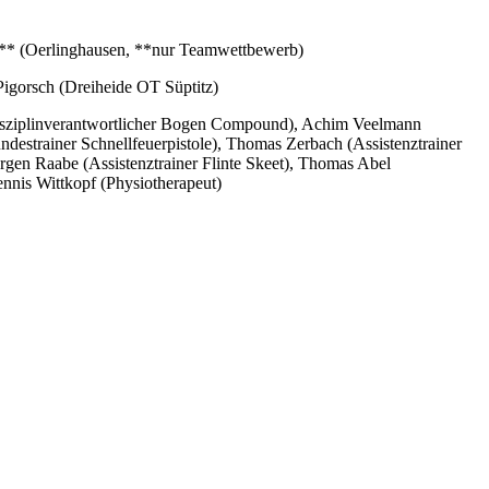
e** (Oerlinghausen, **nur Teamwettbewerb)
Pigorsch (Dreiheide OT Süptitz)
Disziplinverantwortlicher Bogen Compound), Achim Veelmann
destrainer Schnellfeuerpistole), Thomas Zerbach (Assistenztrainer
Jürgen Raabe (Assistenztrainer Flinte Skeet), Thomas Abel
ennis Wittkopf (Physiotherapeut)