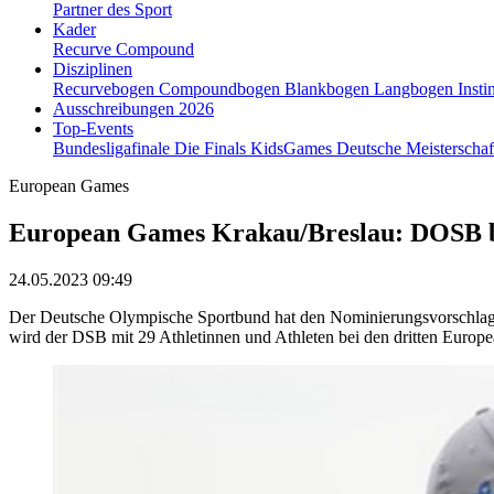
Partner des Sport
Kader
Recurve
Compound
Disziplinen
Recurvebogen
Compoundbogen
Blankbogen
Langbogen
Insti
Ausschreibungen 2026
Top-Events
Bundesligafinale
Die Finals
KidsGames
Deutsche Meisterscha
European Games
European Games Krakau/Breslau: DOSB b
24.05.2023 09:49
Der Deutsche Olympische Sportbund hat den Nominierungsvorschlag d
wird der DSB mit 29 Athletinnen und Athleten bei den dritten Europ