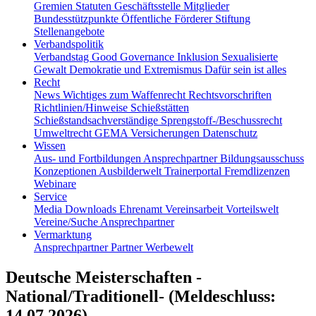
Gremien
Statuten
Geschäftsstelle
Mitglieder
Bundesstützpunkte
Öffentliche Förderer
Stiftung
Stellenangebote
Verbandspolitik
Verbandstag
Good Governance
Inklusion
Sexualisierte
Gewalt
Demokratie und Extremismus
Dafür sein ist alles
Recht
News
Wichtiges zum Waffenrecht
Rechtsvorschriften
Richtlinien/Hinweise
Schießstätten
Schießstandsachverständige
Sprengstoff-/Beschussrecht
Umweltrecht
GEMA
Versicherungen
Datenschutz
Wissen
Aus- und Fortbildungen
Ansprechpartner
Bildungsausschuss
Konzeptionen
Ausbilderwelt
Trainerportal
Fremdlizenzen
Webinare
Service
Media
Downloads
Ehrenamt
Vereinsarbeit
Vorteilswelt
Vereine/Suche
Ansprechpartner
Vermarktung
Ansprechpartner
Partner
Werbewelt
Deutsche Meisterschaften -
National/Traditionell- (Meldeschluss:
14.07.2026)