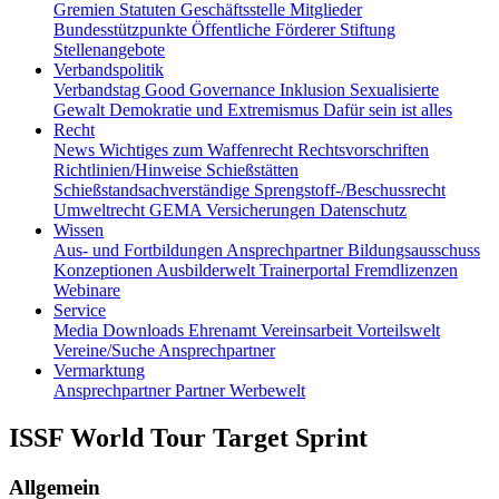
Gremien
Statuten
Geschäftsstelle
Mitglieder
Bundesstützpunkte
Öffentliche Förderer
Stiftung
Stellenangebote
Verbandspolitik
Verbandstag
Good Governance
Inklusion
Sexualisierte
Gewalt
Demokratie und Extremismus
Dafür sein ist alles
Recht
News
Wichtiges zum Waffenrecht
Rechtsvorschriften
Richtlinien/Hinweise
Schießstätten
Schießstandsachverständige
Sprengstoff-/Beschussrecht
Umweltrecht
GEMA
Versicherungen
Datenschutz
Wissen
Aus- und Fortbildungen
Ansprechpartner
Bildungsausschuss
Konzeptionen
Ausbilderwelt
Trainerportal
Fremdlizenzen
Webinare
Service
Media
Downloads
Ehrenamt
Vereinsarbeit
Vorteilswelt
Vereine/Suche
Ansprechpartner
Vermarktung
Ansprechpartner
Partner
Werbewelt
ISSF World Tour Target Sprint
Allgemein