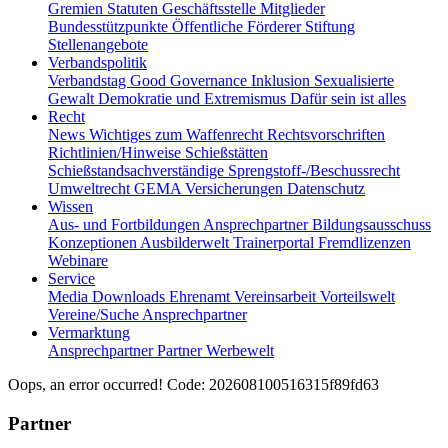
Gremien
Statuten
Geschäftsstelle
Mitglieder
Bundesstützpunkte
Öffentliche Förderer
Stiftung
Stellenangebote
Verbandspolitik
Verbandstag
Good Governance
Inklusion
Sexualisierte
Gewalt
Demokratie und Extremismus
Dafür sein ist alles
Recht
News
Wichtiges zum Waffenrecht
Rechtsvorschriften
Richtlinien/Hinweise
Schießstätten
Schießstandsachverständige
Sprengstoff-/Beschussrecht
Umweltrecht
GEMA
Versicherungen
Datenschutz
Wissen
Aus- und Fortbildungen
Ansprechpartner
Bildungsausschuss
Konzeptionen
Ausbilderwelt
Trainerportal
Fremdlizenzen
Webinare
Service
Media
Downloads
Ehrenamt
Vereinsarbeit
Vorteilswelt
Vereine/Suche
Ansprechpartner
Vermarktung
Ansprechpartner
Partner
Werbewelt
Oops, an error occurred! Code: 202608100516315f89fd63
Partner