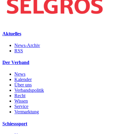
Aktuelles
News-Archiv
RSS
Der Verband
News
Kalender
Über uns
Verbandspolitik
Recht
Wissen
Service
Vermarktung
Schiesssport