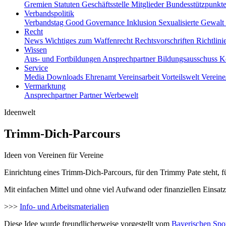
Gremien
Statuten
Geschäftsstelle
Mitglieder
Bundesstützpunkt
Verbandspolitik
Verbandstag
Good Governance
Inklusion
Sexualisierte Gewalt
Recht
News
Wichtiges zum Waffenrecht
Rechtsvorschriften
Richtlin
Wissen
Aus- und Fortbildungen
Ansprechpartner
Bildungsausschuss
K
Service
Media
Downloads
Ehrenamt
Vereinsarbeit
Vorteilswelt
Verein
Vermarktung
Ansprechpartner
Partner
Werbewelt
Ideenwelt
Trimm-Dich-Parcours
Ideen von Vereinen für Vereine
Einrichtung eines Trimm-Dich-Parcours, für den Trimmy Pate steht, fü
Mit einfachen Mittel und ohne viel Aufwand oder finanziellen Einsat
>>>
Info- und Arbeitsmaterialien
Diese Idee wurde freundlicherweise vorgestellt vom
Bayerischen Spo