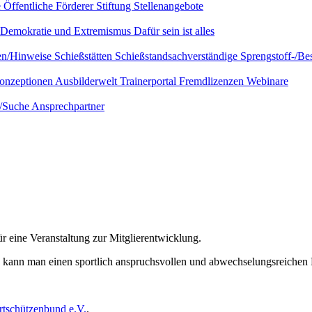
e
Öffentliche Förderer
Stiftung
Stellenangebote
Demokratie und Extremismus
Dafür sein ist alles
ien/Hinweise
Schießstätten
Schießstandsachverständige
Sprengstoff-/Be
onzeptionen
Ausbilderwelt
Trainerportal
Fremdlizenzen
Webinare
e/Suche
Ansprechpartner
r eine Veranstaltung zur Mitglierentwicklung.
z kann man einen sportlich anspruchsvollen und abwechselungsreichen P
rtschützenbund e.V.
.