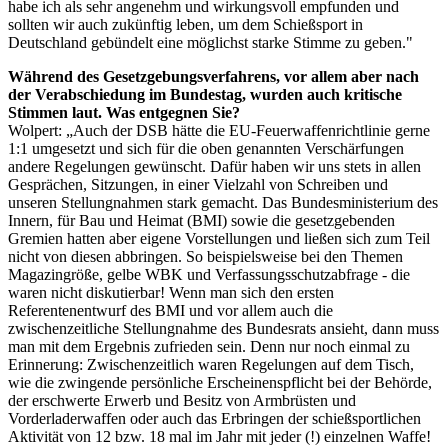
habe ich als sehr angenehm und wirkungsvoll empfunden und
sollten wir auch zukünftig leben, um dem Schießsport in
Deutschland gebündelt eine möglichst starke Stimme zu geben."
Während des Gesetzgebungsverfahrens, vor allem aber nach
der Verabschiedung im Bundestag, wurden auch kritische
Stimmen laut. Was entgegnen Sie?
Wolpert: „Auch der DSB hätte die EU-Feuerwaffenrichtlinie gerne
1:1 umgesetzt und sich für die oben genannten Verschärfungen
andere Regelungen gewünscht. Dafür haben wir uns stets in allen
Gesprächen, Sitzungen, in einer Vielzahl von Schreiben und
unseren Stellungnahmen stark gemacht. Das Bundesministerium des
Innern, für Bau und Heimat (BMI) sowie die gesetzgebenden
Gremien hatten aber eigene Vorstellungen und ließen sich zum Teil
nicht von diesen abbringen. So beispielsweise bei den Themen
Magazingröße, gelbe WBK und Verfassungsschutzabfrage - die
waren nicht diskutierbar! Wenn man sich den ersten
Referentenentwurf des BMI und vor allem auch die
zwischenzeitliche Stellungnahme des Bundesrats ansieht, dann muss
man mit dem Ergebnis zufrieden sein. Denn nur noch einmal zu
Erinnerung: Zwischenzeitlich waren Regelungen auf dem Tisch,
wie die zwingende persönliche Erscheinenspflicht bei der Behörde,
der erschwerte Erwerb und Besitz von Armbrüsten und
Vorderladerwaffen oder auch das Erbringen der schießsportlichen
Aktivität von 12 bzw. 18 mal im Jahr mit jeder (!) einzelnen Waffe!