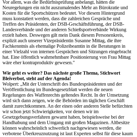
Vor allem, was die Bedürfnisprüfung anbelangt, hätten die
Neuregelungen ein nicht auszumalendes Mehr an Bürokratie und
Kosten für die Sportschützen bedeutet. Vor diesem Hintergrund
muss konstatiert werden, dass die zahlreichen Gespräche und
Treffen des Präsidenten, der DSB-Geschäftsführung, der DSB-
Landesverbände und der anderen Schießsportverbände Wirkung
erzielt haben. Deswegen gilt mein Dank diesem Personenkreis,
explizit auch unserer Vizepräsidentin Susanne Mittag, die ihre
Fachkenntnis als ehemalige Polizeibeamtin in die Beratungen in
einer Vielzahl von internen Gesprächen und Sitzungen eingebracht
hat. Eine öffentlich wahrnehmbare Positionierung von Frau Mittag
wäre eher kontraproduktiv gewesen."
Wie geht es weiter? Das nächste große Thema, Stichwort
Bleiverbot, steht auf der Agenda!
Wolpert: „Mit der Unterschrift des Bundespräsidenten und der
Veröffentlichung im Bundesgesetzblatt werden die neuen
Regelungen des Waffenrechts geltendes Recht. In der Umsetzung
wird sich dann zeigen, wie die Behörden im täglichen Geschäft
damit zurechtkommen. An der einen oder anderen Stelle befürchten
wir schon jetzt Schwierigkeiten, vor denen wir im
Gesetzgebungsverfahren gewarnt haben, beispielsweise bei der
Handhabung und dem Umgang mit großen Magazinen. Altbesitze
können wahrscheinlich schwerlich nachgewiesen werden, die
verbotene Überkreuznutzung ist laut Experten selbst für diese kaum