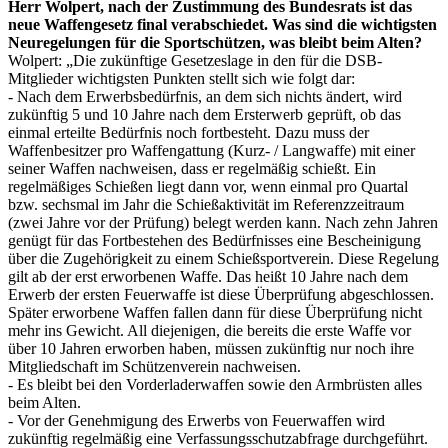
Herr Wolpert, nach der Zustimmung des Bundesrats ist das
neue Waffengesetz final verabschiedet. Was sind die wichtigsten
Neuregelungen für die Sportschützen, was bleibt beim Alten?
Wolpert: „Die zukünftige Gesetzeslage in den für die DSB-
Mitglieder wichtigsten Punkten stellt sich wie folgt dar:
- Nach dem Erwerbsbedürfnis, an dem sich nichts ändert, wird
zukünftig 5 und 10 Jahre nach dem Ersterwerb geprüft, ob das
einmal erteilte Bedürfnis noch fortbesteht. Dazu muss der
Waffenbesitzer pro Waffengattung (Kurz- / Langwaffe) mit einer
seiner Waffen nachweisen, dass er regelmäßig schießt. Ein
regelmäßiges Schießen liegt dann vor, wenn einmal pro Quartal
bzw. sechsmal im Jahr die Schießaktivität im Referenzzeitraum
(zwei Jahre vor der Prüfung) belegt werden kann. Nach zehn Jahren
genügt für das Fortbestehen des Bedürfnisses eine Bescheinigung
über die Zugehörigkeit zu einem Schießsportverein. Diese Regelung
gilt ab der erst erworbenen Waffe. Das heißt 10 Jahre nach dem
Erwerb der ersten Feuerwaffe ist diese Überprüfung abgeschlossen.
Später erworbene Waffen fallen dann für diese Überprüfung nicht
mehr ins Gewicht. All diejenigen, die bereits die erste Waffe vor
über 10 Jahren erworben haben, müssen zukünftig nur noch ihre
Mitgliedschaft im Schützenverein nachweisen.
- Es bleibt bei den Vorderladerwaffen sowie den Armbrüsten alles
beim Alten.
- Vor der Genehmigung des Erwerbs von Feuerwaffen wird
zukünftig regelmäßig eine Verfassungsschutzabfrage durchgeführt.