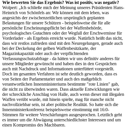
Wie bewerten Sie das Ergebnis? Was ist positiv, was negativ?
Wolpert: „Ich schließe mich der Meinung unseres Präsidenten Hans-
Heinrich von Schönfels an: Wir können mit dem leben, was
angesichts der zwischenzeitlichen ursprünglich geplanten
Belastungen für unsere Schützen - beispielsweise die für alle
persönliche Erscheinungspflicht bei der Waffenbehörde,
psychologisches Gutachten oder der Wegfall der Erschwernisse für
Vorderlader - als Ergebnis erreicht wurde. Natürlich heißt das nicht,
dass wir restlos zufrieden sind mit den Neuregelungen, gerade auch
bei der Deckelung der gelben Waffenbesitzkarte, der
Magazinkapazität oder auch der verpflichtenden
Verfassungsschutzabfrage - da hätten wir uns definitiv anderes für
unsere Mitglieder gewünscht und haben dies in den Gesprächen
auch mit Nachdruck und Informationen unterfüttert vorgestellt.
Doch im gesamten Verfahren ist sehr deutlich geworden, dass es
von Seiten der Parlamentarier und auch des maßgeblich
verantwortlichen Innenministeriums bestimmte "rote Linien" gab,
die nicht zu überwinden waren. Dass aktuelle Entwicklungen wie
der schreckliche Anschlag von Halle, auch wenn dieser mit illegalen
Waffen verübt wurde, mit hinein spielte, mag für manche nicht
nachvollziehbar sein, ist aber politische Realität. So hatte sich die
Innenministerkonferenz beispielsweise einstimmig mit 16:0-
Stimmen für weitere Verschärfungen ausgesprochen. Letztlich geht
es immer um die Abwägung unterschiedlichster Interessen und um
einen Kompromiss des Machbaren.