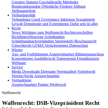
Gremien
Statuten
Geschäftsstelle
Mitglieder
Bundesstützpunkte
Öffentliche Förderer
Stiftung
Stellenangebote
Verbandspolitik
Verbandstag
Good Governance
Inklusion
Sexualisierte
Gewalt
Demokratie und Extremismus
Dafür sein ist alles
Recht
News
Wichtiges zum Waffenrecht
Rechtsvorschriften
Richtlinien/Hinweise
Schießstätten
Schießstandsachverständige
Sprengstoff-/Beschussrecht
Umweltrecht
GEMA
Versicherungen
Datenschutz
Wissen
Aus- und Fortbildungen
Ansprechpartner
Bildungsausschuss
Konzeptionen
Ausbilderwelt
Trainerportal
Fremdlizenzen
Webinare
Service
Media
Downloads
Ehrenamt
Vereinsarbeit
Vorteilswelt
Vereine/Suche
Ansprechpartner
Vermarktung
Ansprechpartner
Partner
Werbewelt
Waffenrecht
Waffenrecht: DSB-Vizepräsident Recht