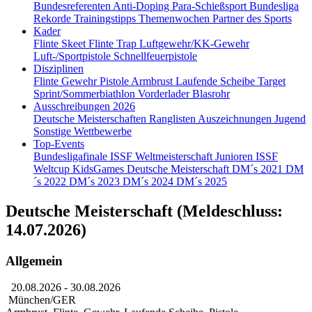
Bundesreferenten
Anti-Doping
Para-Schießsport
Bundesliga
Rekorde
Trainingstipps
Themenwochen
Partner des Sports
Kader
Flinte Skeet
Flinte Trap
Luftgewehr/KK-Gewehr
Luft-/Sportpistole
Schnellfeuerpistole
Disziplinen
Flinte
Gewehr
Pistole
Armbrust
Laufende Scheibe
Target
Sprint/Sommerbiathlon
Vorderlader
Blasrohr
Ausschreibungen 2026
Deutsche Meisterschaften
Ranglisten
Auszeichnungen
Jugend
Sonstige Wettbewerbe
Top-Events
Bundesligafinale
ISSF Weltmeisterschaft Junioren
ISSF
Weltcup
KidsGames
Deutsche Meisterschaft
DM´s 2021
DM
´s 2022
DM´s 2023
DM´s 2024
DM´s 2025
Deutsche Meisterschaft (Meldeschluss:
14.07.2026)
Allgemein
20.08.2026
- 30.08.2026
München/GER