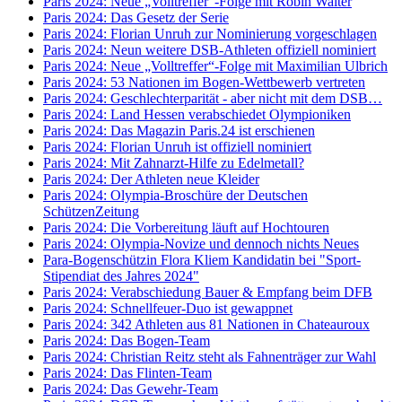
Paris 2024: Neue „Volltreffer“-Folge mit Robin Walter
Paris 2024: Das Gesetz der Serie
Paris 2024: Florian Unruh zur Nominierung vorgeschlagen
Paris 2024: Neun weitere DSB-Athleten offiziell nominiert
Paris 2024: Neue „Volltreffer“-Folge mit Maximilian Ulbrich
Paris 2024: 53 Nationen im Bogen-Wettbewerb vertreten
Paris 2024: Geschlechterparität - aber nicht mit dem DSB…
Paris 2024: Land Hessen verabschiedet Olympioniken
Paris 2024: Das Magazin Paris.24 ist erschienen
Paris 2024: Florian Unruh ist offiziell nominiert
Paris 2024: Mit Zahnarzt-Hilfe zu Edelmetall?
Paris 2024: Der Athleten neue Kleider
Paris 2024: Olympia-Broschüre der Deutschen
SchützenZeitung
Paris 2024: Die Vorbereitung läuft auf Hochtouren
Paris 2024: Olympia-Novize und dennoch nichts Neues
Para-Bogenschützin Flora Kliem Kandidatin bei "Sport-
Stipendiat des Jahres 2024"
Paris 2024: Verabschiedung Bauer & Empfang beim DFB
Paris 2024: Schnellfeuer-Duo ist gewappnet
Paris 2024: 342 Athleten aus 81 Nationen in Chateauroux
Paris 2024: Das Bogen-Team
Paris 2024: Christian Reitz steht als Fahnenträger zur Wahl
Paris 2024: Das Flinten-Team
Paris 2024: Das Gewehr-Team