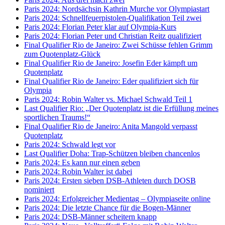
Paris 2024: Nordsächsin Kathrin Murche vor Olympiastart
Paris 2024: Schnellfeuerpistolen-Qualifikation Teil zwei
Paris 2024: Florian Peter klar auf Olympia-Kurs
Paris 2024: Florian Peter und Christian Reitz qualifiziert
Final Qualifier Rio de Janeiro: Zwei Schüsse fehlen Grimm
zum Quotenplatz-Glück
Final Qualifier Rio de Janeiro: Josefin Eder kämpft um
Quotenplatz
Final Qualifier Rio de Janeiro: Eder qualifiziert sich für
Olympia
Paris 2024: Robin Walter vs. Michael Schwald Teil 1
Last Qualifier Rio: „Der Quotenplatz ist die Erfüllung meines
sportlichen Traums!“
Final Qualifier Rio de Janeiro: Anita Mangold verpasst
Quotenplatz
Paris 2024: Schwald legt vor
Last Qualifier Doha: Trap-Schützen bleiben chancenlos
Paris 2024: Es kann nur einen geben
Paris 2024: Robin Walter ist dabei
Paris 2024: Ersten sieben DSB-Athleten durch DOSB
nominiert
Paris 2024: Erfolgreicher Medientag – Olympiaseite online
Paris 2024: Die letzte Chance für die Bogen-Männer
Paris 2024: DSB-Männer scheitern knapp