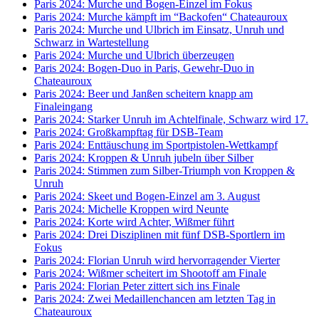
Paris 2024: Murche und Bogen-Einzel im Fokus
Paris 2024: Murche kämpft im “Backofen“ Chateauroux
Paris 2024: Murche und Ulbrich im Einsatz, Unruh und
Schwarz in Wartestellung
Paris 2024: Murche und Ulbrich überzeugen
Paris 2024: Bogen-Duo in Paris, Gewehr-Duo in
Chateauroux
Paris 2024: Beer und Janßen scheitern knapp am
Finaleingang
Paris 2024: Starker Unruh im Achtelfinale, Schwarz wird 17.
Paris 2024: Großkampftag für DSB-Team
Paris 2024: Enttäuschung im Sportpistolen-Wettkampf
Paris 2024: Kroppen & Unruh jubeln über Silber
Paris 2024: Stimmen zum Silber-Triumph von Kroppen &
Unruh
Paris 2024: Skeet und Bogen-Einzel am 3. August
Paris 2024: Michelle Kroppen wird Neunte
Paris 2024: Korte wird Achter, Wißmer führt
Paris 2024: Drei Disziplinen mit fünf DSB-Sportlern im
Fokus
Paris 2024: Florian Unruh wird hervorragender Vierter
Paris 2024: Wißmer scheitert im Shootoff am Finale
Paris 2024: Florian Peter zittert sich ins Finale
Paris 2024: Zwei Medaillenchancen am letzten Tag in
Chateauroux