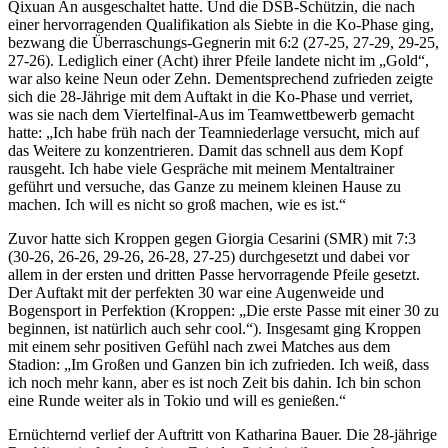
Qixuan An ausgeschaltet hatte. Und die DSB-Schützin, die nach
einer hervorragenden Qualifikation als Siebte in die Ko-Phase ging,
bezwang die Überraschungs-Gegnerin mit 6:2 (27-25, 27-29, 29-25,
27-26). Lediglich einer (Acht) ihrer Pfeile landete nicht im „Gold“,
war also keine Neun oder Zehn. Dementsprechend zufrieden zeigte
sich die 28-Jährige mit dem Auftakt in die Ko-Phase und verriet,
was sie nach dem Viertelfinal-Aus im Teamwettbewerb gemacht
hatte: „Ich habe früh nach der Teamniederlage versucht, mich auf
das Weitere zu konzentrieren. Damit das schnell aus dem Kopf
rausgeht. Ich habe viele Gespräche mit meinem Mentaltrainer
geführt und versuche, das Ganze zu meinem kleinen Hause zu
machen. Ich will es nicht so groß machen, wie es ist.“
Zuvor hatte sich Kroppen gegen Giorgia Cesarini (SMR) mit 7:3
(30-26, 26-26, 29-26, 26-28, 27-25) durchgesetzt und dabei vor
allem in der ersten und dritten Passe hervorragende Pfeile gesetzt.
Der Auftakt mit der perfekten 30 war eine Augenweide und
Bogensport in Perfektion (Kroppen: „Die erste Passe mit einer 30 zu
beginnen, ist natürlich auch sehr cool.“). Insgesamt ging Kroppen
mit einem sehr positiven Gefühl nach zwei Matches aus dem
Stadion: „Im Großen und Ganzen bin ich zufrieden. Ich weiß, dass
ich noch mehr kann, aber es ist noch Zeit bis dahin. Ich bin schon
eine Runde weiter als in Tokio und will es genießen.“
Ernüchternd verlief der Auftritt von Katharina Bauer. Die 28-jährige