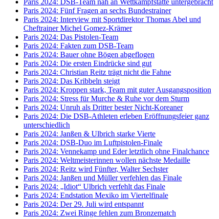
Paris 2024: DSB-Team nah an Wettkampfstätte untergebracht
Paris 2024: Fünf Fragen an sechs Bundestrainer
Paris 2024: Interview mit Sportdirektor Thomas Abel und
Cheftrainer Michel Gomez-Krämer
Paris 2024: Das Pistolen-Team
Paris 2024: Fakten zum DSB-Team
Paris 2024: Bauer ohne Bögen abgeflogen
Paris 2024: Die ersten Eindrücke sind gut
Paris 2024: Christian Reitz trägt nicht die Fahne
Paris 2024: Das Kribbeln steigt
Paris 2024: Kroppen stark, Team mit guter Ausgangsposition
Paris 2024: Stress für Murche & Ruhe vor dem Sturm
Paris 2024: Unruh als Dritter bester Nicht-Koreaner
Paris 2024: Die DSB-Athleten erleben Eröffnungsfeier ganz
unterschiedlich
Paris 2024: Janßen & Ulbrich starke Vierte
Paris 2024: DSB-Duo im Luftpistolen-Finale
Paris 2024: Vennekamp und Eder letztlich ohne Finalchance
Paris 2024: Weltmeisterinnen wollen nächste Medaille
Paris 2024: Reitz wird Fünfter, Walter Sechster
Paris 2024: Janßen und Müller verfehlen das Finale
Paris 2024: „Idiot“ Ulbrich verfehlt das Finale
Paris 2024: Endstation Mexiko im Viertelfinale
Paris 2024: Der 29. Juli wird entspannt
Paris 2024: Zwei Ringe fehlen zum Bronzematch