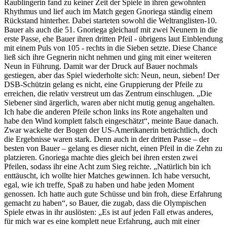
Raublingerin fand zu keiner Zeit der Spiele in ihren gewohnten
Rhythmus und lief auch im Match gegen Gnoriega ständig einem
Rückstand hinterher. Dabei starteten sowohl die Weltranglisten-10.
Bauer als auch die 51. Gnoriega gleichauf mit zwei Neunern in die
erste Passe, ehe Bauer ihren dritten Pfeil - übrigens laut Einblendung
mit einem Puls von 105 - rechts in die Sieben setzte. Diese Chance
ließ sich ihre Gegnerin nicht nehmen und ging mit einer weiteren
Neun in Führung. Damit war der Druck auf Bauer nochmals
gestiegen, aber das Spiel wiederholte sich: Neun, neun, sieben! Der
DSB-Schützin gelang es nicht, eine Gruppierung der Pfeile zu
erreichen, die relativ verstreut um das Zentrum einschlugen.
„Die
Siebener sind ärgerlich, waren aber nicht mutig genug angehalten.
Ich habe die anderen Pfeile schon links ins Rote angehalten und
habe den Wind komplett falsch eingeschätzt“, meinte Baue danach.
Zwar wackelte der Bogen der US-Amerikanerin beträchtlich, doch
die Ergebnisse waren stark. Denn auch in der dritten Passe – der
besten von Bauer – gelang es dieser nicht, einen Pfeil in die Zehn zu
platzieren. Gnoriega machte dies gleich bei ihren ersten zwei
Pfeilen, sodass ihr eine Acht zum Sieg reichte. „Natürlich bin ich
enttäuscht, ich wollte hier Matches gewinnen. Ich habe versucht,
egal, wie ich treffe, Spaß zu haben und habe jeden Moment
genossen. Ich hatte auch gute Schüsse und bin froh, diese Erfahrung
gemacht zu haben“, so Bauer, die zugab, dass die Olympischen
Spiele etwas in ihr auslösten: „Es ist auf jeden Fall etwas anderes,
für mich war es eine komplett neue Erfahrung, auch mit einer