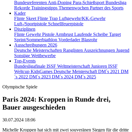
Bundesreferenten
Anti-Doping
Para-Schießsport
Bundesliga
Rekorde
Trainingstipps
Themenwochen
Partner des Sports
Kader
Flinte Skeet
Flinte Trap
Luftgewehr/KK-Gewehr
Luft-/Sportpistole
Schnellfeuerpistole
Disziplinen
Flinte
Gewehr
Pistole
Armbrust
Laufende Scheibe
Target
Sprint/Sommerbiathlon
Vorderlader
Blasrohr
Ausschreibungen 2026
Deutsche Meisterschaften
Ranglisten
Auszeichnungen
Jugend
Sonstige Wettbewerbe
Top-Events
Bundesligafinale
ISSF Weltmeisterschaft Junioren
ISSF
Weltcup
KidsGames
Deutsche Meisterschaft
DM´s 2021
DM
´s 2022
DM´s 2023
DM´s 2024
DM´s 2025
Olympische Spiele
Paris 2024: Kroppen in Runde drei,
Bauer ausgeschieden
30.07.2024 18:06
Michelle Kroppen hat sich mit zwei souveränen Siegen für die dritte