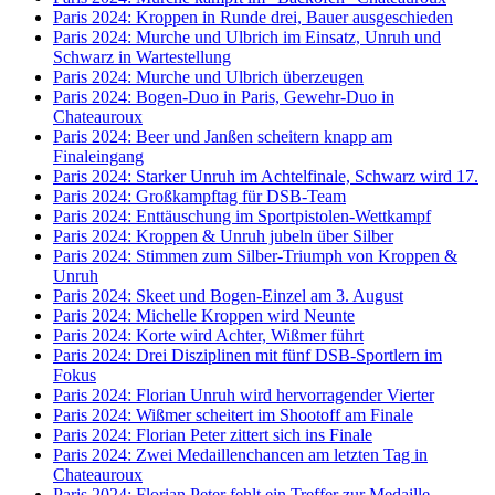
Paris 2024: Kroppen in Runde drei, Bauer ausgeschieden
Paris 2024: Murche und Ulbrich im Einsatz, Unruh und
Schwarz in Wartestellung
Paris 2024: Murche und Ulbrich überzeugen
Paris 2024: Bogen-Duo in Paris, Gewehr-Duo in
Chateauroux
Paris 2024: Beer und Janßen scheitern knapp am
Finaleingang
Paris 2024: Starker Unruh im Achtelfinale, Schwarz wird 17.
Paris 2024: Großkampftag für DSB-Team
Paris 2024: Enttäuschung im Sportpistolen-Wettkampf
Paris 2024: Kroppen & Unruh jubeln über Silber
Paris 2024: Stimmen zum Silber-Triumph von Kroppen &
Unruh
Paris 2024: Skeet und Bogen-Einzel am 3. August
Paris 2024: Michelle Kroppen wird Neunte
Paris 2024: Korte wird Achter, Wißmer führt
Paris 2024: Drei Disziplinen mit fünf DSB-Sportlern im
Fokus
Paris 2024: Florian Unruh wird hervorragender Vierter
Paris 2024: Wißmer scheitert im Shootoff am Finale
Paris 2024: Florian Peter zittert sich ins Finale
Paris 2024: Zwei Medaillenchancen am letzten Tag in
Chateauroux
Paris 2024: Florian Peter fehlt ein Treffer zur Medaille