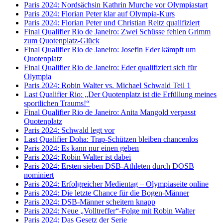
Paris 2024: Nordsächsin Kathrin Murche vor Olympiastart
Paris 2024: Florian Peter klar auf Olympia-Kurs
Paris 2024: Florian Peter und Christian Reitz qualifiziert
Final Qualifier Rio de Janeiro: Zwei Schüsse fehlen Grimm
zum Quotenplatz-Glück
Final Qualifier Rio de Janeiro: Josefin Eder kämpft um
Quotenplatz
Final Qualifier Rio de Janeiro: Eder qualifiziert sich für
Olympia
Paris 2024: Robin Walter vs. Michael Schwald Teil 1
Last Qualifier Rio: „Der Quotenplatz ist die Erfüllung meines
sportlichen Traums!“
Final Qualifier Rio de Janeiro: Anita Mangold verpasst
Quotenplatz
Paris 2024: Schwald legt vor
Last Qualifier Doha: Trap-Schützen bleiben chancenlos
Paris 2024: Es kann nur einen geben
Paris 2024: Robin Walter ist dabei
Paris 2024: Ersten sieben DSB-Athleten durch DOSB
nominiert
Paris 2024: Erfolgreicher Medientag – Olympiaseite online
Paris 2024: Die letzte Chance für die Bogen-Männer
Paris 2024: DSB-Männer scheitern knapp
Paris 2024: Neue „Volltreffer“-Folge mit Robin Walter
Paris 2024: Das Gesetz der Serie