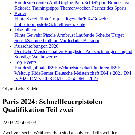
Bundesreferenten
Anti-Doping
Para-Schießsport
Bundesliga
Rekorde
Trainingstipps
Themenwochen
Partner des Sports
Kader
Flinte Skeet
Flinte Trap
Luftgewehr/KK-Gewehr
Luft-/Sportpistole
Schnellfeuerpistole
Disziplinen
Flinte
Gewehr
Pistole
Armbrust
Laufende Scheibe
Target
Sprint/Sommerbiathlon
Vorderlader
Blasrohr
Ausschreibungen 2026
Deutsche Meisterschaften
Ranglisten
Auszeichnungen
Jugend
Sonstige Wettbewerbe
Top-Events
Bundesligafinale
ISSF Weltmeisterschaft Junioren
ISSF
Weltcup
KidsGames
Deutsche Meisterschaft
DM´s 2021
DM
´s 2022
DM´s 2023
DM´s 2024
DM´s 2025
Olympische Spiele
Paris 2024: Schnellfeuerpistolen-
Qualifikation Teil zwei
22.03.2024 09:03
Zwei von sechs Wettbewerben sind absolviert, Teil zwei der