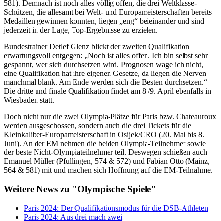
581). Demnach ist noch alles völlig offen, die drei Weltklasse-
Schützen, die allesamt bei Welt- und Europameisterschaften bereits
Medaillen gewinnen konnten, liegen „eng“ beieinander und sind
jederzeit in der Lage, Top-Ergebnisse zu erzielen.
Bundestrainer Detlef Glenz blickt der zweiten Qualifikation
erwartungsvoll entgegen: „Noch ist alles offen. Ich bin selbst sehr
gespannt, wer sich durchsetzen wird. Prognosen wage ich nicht,
eine Qualifikation hat ihre eigenen Gesetze, da liegen die Nerven
manchmal blank. Am Ende werden sich die Besten durchsetzen.“
Die dritte und finale Qualifikation findet am 8./9. April ebenfalls in
Wiesbaden statt.
Doch nicht nur die zwei Olympia-Plätze für Paris bzw. Chateauroux
werden ausgeschossen, sondern auch die drei Tickets für die
Kleinkaliber-Europameisterschaft in Osijek/CRO (20. Mai bis 8.
Juni). An der EM nehmen die beiden Olympia-Teilnehmer sowie
der beste Nicht-Olympiateilnehmer teil. Deswegen schießen auch
Emanuel Müller (Pfullingen, 574 & 572) und Fabian Otto (Mainz,
564 & 581) mit und machen sich Hoffnung auf die EM-Teilnahme.
Weitere News zu "Olympische Spiele"
Paris 2024: Der Qualifikationsmodus für die DSB-Athleten
Paris 2024: Aus drei mach zwei