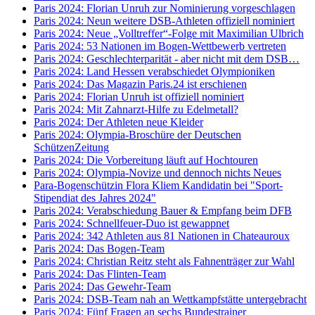
Paris 2024: Florian Unruh zur Nominierung vorgeschlagen
Paris 2024: Neun weitere DSB-Athleten offiziell nominiert
Paris 2024: Neue „Volltreffer“-Folge mit Maximilian Ulbrich
Paris 2024: 53 Nationen im Bogen-Wettbewerb vertreten
Paris 2024: Geschlechterparität - aber nicht mit dem DSB…
Paris 2024: Land Hessen verabschiedet Olympioniken
Paris 2024: Das Magazin Paris.24 ist erschienen
Paris 2024: Florian Unruh ist offiziell nominiert
Paris 2024: Mit Zahnarzt-Hilfe zu Edelmetall?
Paris 2024: Der Athleten neue Kleider
Paris 2024: Olympia-Broschüre der Deutschen
SchützenZeitung
Paris 2024: Die Vorbereitung läuft auf Hochtouren
Paris 2024: Olympia-Novize und dennoch nichts Neues
Para-Bogenschützin Flora Kliem Kandidatin bei "Sport-
Stipendiat des Jahres 2024"
Paris 2024: Verabschiedung Bauer & Empfang beim DFB
Paris 2024: Schnellfeuer-Duo ist gewappnet
Paris 2024: 342 Athleten aus 81 Nationen in Chateauroux
Paris 2024: Das Bogen-Team
Paris 2024: Christian Reitz steht als Fahnenträger zur Wahl
Paris 2024: Das Flinten-Team
Paris 2024: Das Gewehr-Team
Paris 2024: DSB-Team nah an Wettkampfstätte untergebracht
Paris 2024: Fünf Fragen an sechs Bundestrainer