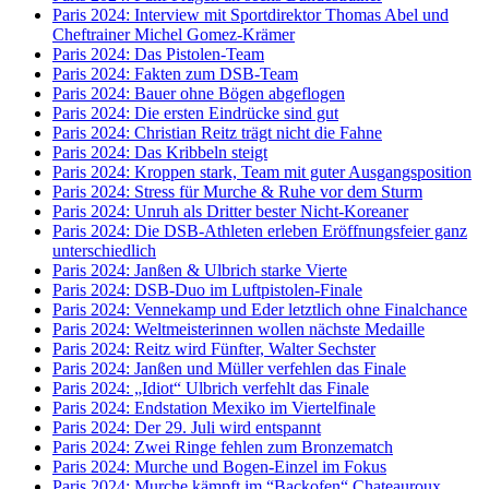
Paris 2024: Interview mit Sportdirektor Thomas Abel und
Cheftrainer Michel Gomez-Krämer
Paris 2024: Das Pistolen-Team
Paris 2024: Fakten zum DSB-Team
Paris 2024: Bauer ohne Bögen abgeflogen
Paris 2024: Die ersten Eindrücke sind gut
Paris 2024: Christian Reitz trägt nicht die Fahne
Paris 2024: Das Kribbeln steigt
Paris 2024: Kroppen stark, Team mit guter Ausgangsposition
Paris 2024: Stress für Murche & Ruhe vor dem Sturm
Paris 2024: Unruh als Dritter bester Nicht-Koreaner
Paris 2024: Die DSB-Athleten erleben Eröffnungsfeier ganz
unterschiedlich
Paris 2024: Janßen & Ulbrich starke Vierte
Paris 2024: DSB-Duo im Luftpistolen-Finale
Paris 2024: Vennekamp und Eder letztlich ohne Finalchance
Paris 2024: Weltmeisterinnen wollen nächste Medaille
Paris 2024: Reitz wird Fünfter, Walter Sechster
Paris 2024: Janßen und Müller verfehlen das Finale
Paris 2024: „Idiot“ Ulbrich verfehlt das Finale
Paris 2024: Endstation Mexiko im Viertelfinale
Paris 2024: Der 29. Juli wird entspannt
Paris 2024: Zwei Ringe fehlen zum Bronzematch
Paris 2024: Murche und Bogen-Einzel im Fokus
Paris 2024: Murche kämpft im “Backofen“ Chateauroux