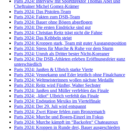
Paris 2024: Interview mit Sportdirektor Thomas Abel und
Cheftrainer Michel Gomez-Krämer
Paris 2024: Das Pistolen-Team
Paris 2024: Fakten zum DSB-Team
Paris 2024: Bauer ohne Bögen abgeflogen
Paris 2024: Die ersten Eindrücke sind gut
Paris 2024: Christian Reitz trägt nicht die Fahne
Paris 2024: Das Kribbeln steigt
Paris 2024: Kroppen stark, Team mit guter Ausgangsposition
Paris 2024: Stress für Murche & Ruhe vor dem Sturm
Paris 2024: Unruh als Dritter bester Nicht-Koreaner
Paris 2024: Die DSB-Athleten erleben Eröffnungsfeier ganz
unterschiedlich
Paris 2024: Janßen & Ulbrich starke Vierte
Paris 2024: Vennekamp und Eder letztlich ohne Finalchance
Paris 2024: Weltmeisterinnen wollen nächste Medaille
Paris 2024: Reitz wird Fünfter, Walter Sechster
Paris 2024: Janßen und Müller verfehlen das Finale
Paris 2024: „Idiot“ Ulbrich verfehlt das Finale
Paris 2024: Endstation Mexiko im Viertelfinale
Paris 2024: Der 29. Juli wird entspannt
Paris 2024: Zwei Ringe fehlen zum Bronzematch
Paris 2024: Murche und Bogen-Einzel im Fokus
Paris 2024: Murche kämpft im “Backofen“ Chateauroux
Paris 2024: Kroppen in Runde drei, Bauer ausgeschieden