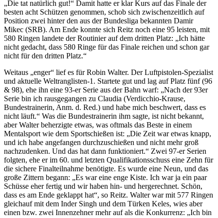
„Die tat natürlich gut!“ Damit hatte er klar Kurs auf das Finale der
besten acht Schützen genommen, schob sich zwischenzeitlich auf
Position zwei hinter den aus der Bundesliga bekannten Damir
Mikec (SRB). Am Ende konnte sich Reitz noch eine 95 leisten, mit
580 Ringen landete der Routinier auf dem dritten Platz: „Ich hätte
nicht gedacht, dass 580 Ringe für das Finale reichen und schon gar
nicht für den dritten Platz.“
Weitaus „enger“ lief es für Robin Walter. Der Luftpistolen-Spezialist
und aktuelle Weltranglisten-1. Startete gut und lag auf Platz fünf (96
& 98), ehe ihn eine 93-er Serie aus der Bahn warf: „Nach der 93er
Serie bin ich rausgegangen zu Claudia (Verdicchio-Krause,
Bundestrainerin, Anm. d. Red.) und habe mich beschwert, dass es
nicht läuft.“ Was die Bundestrainerin ihm sagte, ist nicht bekannt,
aber Walter beherzigte etwas, was oftmals das Beste in einem
Mentalsport wie dem Sportschießen ist: „Die Zeit war etwas knapp,
und ich habe angefangen durchzuschießen und nicht mehr groß
nachzudenken. Und das hat dann funktioniert.“ Zwei 97-er Serien
folgten, ehe er im 60. und letzten Qualifikationsschuss eine Zehn für
die sichere Finalteilnahme benötigte. Es wurde eine Neun, und das
große Zittern begann: „Es war eine enge Kiste. Ich war ja ein paar
Schüsse eher fertig und wir haben hin- und hergerechnet. Schön,
dass es am Ende geklappt hat“, so Reitz. Walter war mit 577 Ringen
gleichauf mit dem Inder Singh und dem Türken Keles, wies aber
einen bzw. zwei Innenzehner mehr auf als die Konkurrenz: „Ich bin