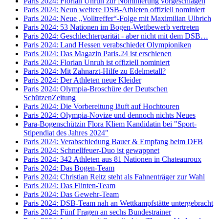
Paris 2024: Florian Unruh zur Nominierung vorgeschlagen
Paris 2024: Neun weitere DSB-Athleten offiziell nominiert
Paris 2024: Neue „Volltreffer“-Folge mit Maximilian Ulbrich
Paris 2024: 53 Nationen im Bogen-Wettbewerb vertreten
Paris 2024: Geschlechterparität - aber nicht mit dem DSB…
Paris 2024: Land Hessen verabschiedet Olympioniken
Paris 2024: Das Magazin Paris.24 ist erschienen
Paris 2024: Florian Unruh ist offiziell nominiert
Paris 2024: Mit Zahnarzt-Hilfe zu Edelmetall?
Paris 2024: Der Athleten neue Kleider
Paris 2024: Olympia-Broschüre der Deutschen
SchützenZeitung
Paris 2024: Die Vorbereitung läuft auf Hochtouren
Paris 2024: Olympia-Novize und dennoch nichts Neues
Para-Bogenschützin Flora Kliem Kandidatin bei "Sport-
Stipendiat des Jahres 2024"
Paris 2024: Verabschiedung Bauer & Empfang beim DFB
Paris 2024: Schnellfeuer-Duo ist gewappnet
Paris 2024: 342 Athleten aus 81 Nationen in Chateauroux
Paris 2024: Das Bogen-Team
Paris 2024: Christian Reitz steht als Fahnenträger zur Wahl
Paris 2024: Das Flinten-Team
Paris 2024: Das Gewehr-Team
Paris 2024: DSB-Team nah an Wettkampfstätte untergebracht
Paris 2024: Fünf Fragen an sechs Bundestrainer