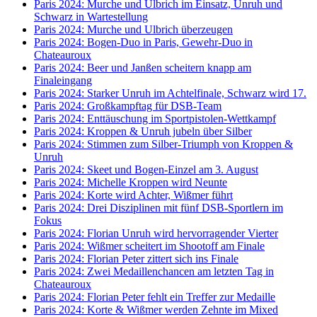
Paris 2024: Murche und Ulbrich im Einsatz, Unruh und
Schwarz in Wartestellung
Paris 2024: Murche und Ulbrich überzeugen
Paris 2024: Bogen-Duo in Paris, Gewehr-Duo in
Chateauroux
Paris 2024: Beer und Janßen scheitern knapp am
Finaleingang
Paris 2024: Starker Unruh im Achtelfinale, Schwarz wird 17.
Paris 2024: Großkampftag für DSB-Team
Paris 2024: Enttäuschung im Sportpistolen-Wettkampf
Paris 2024: Kroppen & Unruh jubeln über Silber
Paris 2024: Stimmen zum Silber-Triumph von Kroppen &
Unruh
Paris 2024: Skeet und Bogen-Einzel am 3. August
Paris 2024: Michelle Kroppen wird Neunte
Paris 2024: Korte wird Achter, Wißmer führt
Paris 2024: Drei Disziplinen mit fünf DSB-Sportlern im
Fokus
Paris 2024: Florian Unruh wird hervorragender Vierter
Paris 2024: Wißmer scheitert im Shootoff am Finale
Paris 2024: Florian Peter zittert sich ins Finale
Paris 2024: Zwei Medaillenchancen am letzten Tag in
Chateauroux
Paris 2024: Florian Peter fehlt ein Treffer zur Medaille
Paris 2024: Korte & Wißmer werden Zehnte im Mixed