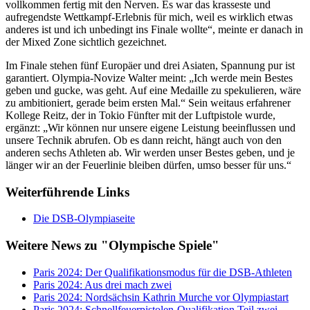
vollkommen fertig mit den Nerven. Es war das krasseste und
aufregendste Wettkampf-Erlebnis für mich, weil es wirklich etwas
anderes ist und ich unbedingt ins Finale wollte“, meinte er danach in
der Mixed Zone sichtlich gezeichnet.
Im Finale stehen fünf Europäer und drei Asiaten, Spannung pur ist
garantiert. Olympia-Novize Walter meint: „Ich werde mein Bestes
geben und gucke, was geht. Auf eine Medaille zu spekulieren, wäre
zu ambitioniert, gerade beim ersten Mal.“ Sein weitaus erfahrener
Kollege Reitz, der in Tokio Fünfter mit der Luftpistole wurde,
ergänzt: „Wir können nur unsere eigene Leistung beeinflussen und
unsere Technik abrufen. Ob es dann reicht, hängt auch von den
anderen sechs Athleten ab. Wir werden unser Bestes geben, und je
länger wir an der Feuerlinie bleiben dürfen, umso besser für uns.“
Weiterführende Links
Die DSB-Olympiaseite
Weitere News zu "Olympische Spiele"
Paris 2024: Der Qualifikationsmodus für die DSB-Athleten
Paris 2024: Aus drei mach zwei
Paris 2024: Nordsächsin Kathrin Murche vor Olympiastart
Paris 2024: Schnellfeuerpistolen-Qualifikation Teil zwei