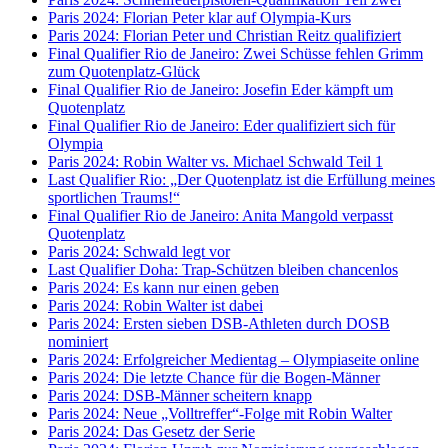
Paris 2024: Florian Peter klar auf Olympia-Kurs
Paris 2024: Florian Peter und Christian Reitz qualifiziert
Final Qualifier Rio de Janeiro: Zwei Schüsse fehlen Grimm
zum Quotenplatz-Glück
Final Qualifier Rio de Janeiro: Josefin Eder kämpft um
Quotenplatz
Final Qualifier Rio de Janeiro: Eder qualifiziert sich für
Olympia
Paris 2024: Robin Walter vs. Michael Schwald Teil 1
Last Qualifier Rio: „Der Quotenplatz ist die Erfüllung meines
sportlichen Traums!“
Final Qualifier Rio de Janeiro: Anita Mangold verpasst
Quotenplatz
Paris 2024: Schwald legt vor
Last Qualifier Doha: Trap-Schützen bleiben chancenlos
Paris 2024: Es kann nur einen geben
Paris 2024: Robin Walter ist dabei
Paris 2024: Ersten sieben DSB-Athleten durch DOSB
nominiert
Paris 2024: Erfolgreicher Medientag – Olympiaseite online
Paris 2024: Die letzte Chance für die Bogen-Männer
Paris 2024: DSB-Männer scheitern knapp
Paris 2024: Neue „Volltreffer“-Folge mit Robin Walter
Paris 2024: Das Gesetz der Serie