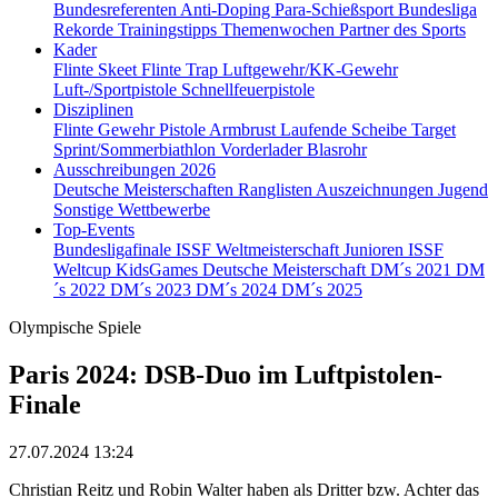
Bundesreferenten
Anti-Doping
Para-Schießsport
Bundesliga
Rekorde
Trainingstipps
Themenwochen
Partner des Sports
Kader
Flinte Skeet
Flinte Trap
Luftgewehr/KK-Gewehr
Luft-/Sportpistole
Schnellfeuerpistole
Disziplinen
Flinte
Gewehr
Pistole
Armbrust
Laufende Scheibe
Target
Sprint/Sommerbiathlon
Vorderlader
Blasrohr
Ausschreibungen 2026
Deutsche Meisterschaften
Ranglisten
Auszeichnungen
Jugend
Sonstige Wettbewerbe
Top-Events
Bundesligafinale
ISSF Weltmeisterschaft Junioren
ISSF
Weltcup
KidsGames
Deutsche Meisterschaft
DM´s 2021
DM
´s 2022
DM´s 2023
DM´s 2024
DM´s 2025
Olympische Spiele
Paris 2024: DSB-Duo im Luftpistolen-
Finale
27.07.2024 13:24
Christian Reitz und Robin Walter haben als Dritter bzw. Achter das