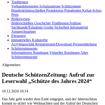
Traditionen
Verbandsinsignien
Schutzpatrone
Schützentage
Bundeskönigsschießen
Protektoren
Präsidenten
Kehat-Schor-
Preis
Böllerwesen
Böllerschießen
Geschichte
Traditionen/Anlässe
Sachkunde/Erlaubnis
Geräte
Sicherheit
Infomaterial
Ansprechpartner
Ehrungen
Immaterielles Kulturerbe
Acrylglasschild
Registrierung/Download
Pressemitteilung
Schützenmuseum
Informationen
Rundgang
Virtueller Rundgang
Altes
Schützenmuseum
Allgemeines
Deutsche SchützenZeitung: Aufruf zur
Leserwahl „Schütze des Jahres 2024“
10.12.2024 10:14
Das Jahr geht wieder dem Ende entgegen, und der Jahresschluss
kommt so sicher wie Weihnachten und der Aufruf der Deutschen