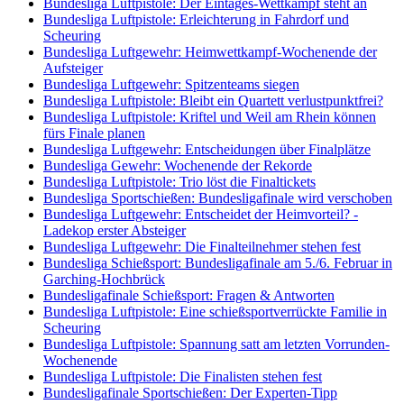
Bundesliga Luftpistole: Der Eintages-Wettkampf steht an
Bundesliga Luftpistole: Erleichterung in Fahrdorf und
Scheuring
Bundesliga Luftgewehr: Heimwettkampf-Wochenende der
Aufsteiger
Bundesliga Luftgewehr: Spitzenteams siegen
Bundesliga Luftpistole: Bleibt ein Quartett verlustpunktfrei?
Bundesliga Luftpistole: Kriftel und Weil am Rhein können
fürs Finale planen
Bundesliga Luftgewehr: Entscheidungen über Finalplätze
Bundesliga Gewehr: Wochenende der Rekorde
Bundesliga Luftpistole: Trio löst die Finaltickets
Bundesliga Sportschießen: Bundesligafinale wird verschoben
Bundesliga Luftgewehr: Entscheidet der Heimvorteil? -
Ladekop erster Absteiger
Bundesliga Luftgewehr: Die Finalteilnehmer stehen fest
Bundesliga Schießsport: Bundesligafinale am 5./6. Februar in
Garching-Hochbrück
Bundesligafinale Schießsport: Fragen & Antworten
Bundesliga Luftpistole: Eine schießsportverrückte Familie in
Scheuring
Bundesliga Luftpistole: Spannung satt am letzten Vorrunden-
Wochenende
Bundesliga Luftpistole: Die Finalisten stehen fest
Bundesligafinale Sportschießen: Der Experten-Tipp