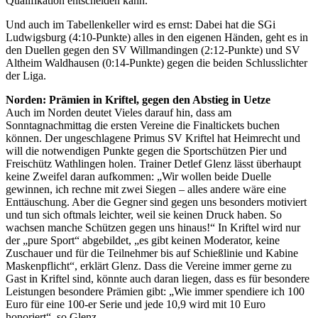
Qualifikation entscheiden kann.
Und auch im Tabellenkeller wird es ernst: Dabei hat die SGi
Ludwigsburg (4:10-Punkte) alles in den eigenen Händen, geht es in
den Duellen gegen den SV Willmandingen (2:12-Punkte) und SV
Altheim Waldhausen (0:14-Punkte) gegen die beiden Schlusslichter
der Liga.
Norden: Prämien in Kriftel, gegen den Abstieg in Uetze
Auch im Norden deutet Vieles darauf hin, dass am
Sonntagnachmittag die ersten Vereine die Finaltickets buchen
können. Der ungeschlagene Primus SV Kriftel hat Heimrecht und
will die notwendigen Punkte gegen die Sportschützen Pier und
Freischütz Wathlingen holen. Trainer Detlef Glenz lässt überhaupt
keine Zweifel daran aufkommen: „Wir wollen beide Duelle
gewinnen, ich rechne mit zwei Siegen – alles andere wäre eine
Enttäuschung. Aber die Gegner sind gegen uns besonders motiviert
und tun sich oftmals leichter, weil sie keinen Druck haben. So
wachsen manche Schützen gegen uns hinaus!“ In Kriftel wird nur
der „pure Sport“ abgebildet, „es gibt keinen Moderator, keine
Zuschauer und für die Teilnehmer bis auf Schießlinie und Kabine
Maskenpflicht“, erklärt Glenz. Dass die Vereine immer gerne zu
Gast in Kriftel sind, könnte auch daran liegen, dass es für besondere
Leistungen besondere Prämien gibt: „Wie immer spendiere ich 100
Euro für eine 100-er Serie und jede 10,9 wird mit 10 Euro
honoriert“, so Glenz.