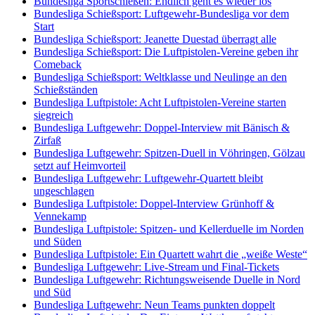
Bundesliga Sportschießen: Endlich geht es wieder los
Bundesliga Schießsport: Luftgewehr-Bundesliga vor dem
Start
Bundesliga Schießsport: Jeanette Duestad überragt alle
Bundesliga Schießsport: Die Luftpistolen-Vereine geben ihr
Comeback
Bundesliga Schießsport: Weltklasse und Neulinge an den
Schießständen
Bundesliga Luftpistole: Acht Luftpistolen-Vereine starten
siegreich
Bundesliga Luftgewehr: Doppel-Interview mit Bänisch &
Zirfaß
Bundesliga Luftgewehr: Spitzen-Duell in Vöhringen, Gölzau
setzt auf Heimvorteil
Bundesliga Luftgewehr: Luftgewehr-Quartett bleibt
ungeschlagen
Bundesliga Luftpistole: Doppel-Interview Grünhoff &
Vennekamp
Bundesliga Luftpistole: Spitzen- und Kellerduelle im Norden
und Süden
Bundesliga Luftpistole: Ein Quartett wahrt die „weiße Weste“
Bundesliga Luftgewehr: Live-Stream und Final-Tickets
Bundesliga Luftgewehr: Richtungsweisende Duelle in Nord
und Süd
Bundesliga Luftgewehr: Neun Teams punkten doppelt