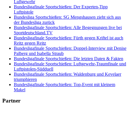
Luftgewehr
Bundesligafinale Sportschießen: Der Experten-Tipp
Luftpistole
Bundesliga Sportschießen: SG Mengshausen zieht sich aus
der Bundesliga zurück
Bundesligafinale Sportschießen: Alle Begegnungen live bei
Sportdeutschland.TV
Bundesligafinale Sportschießen: Fürth gegen Kriftel ist auch
Reitz gegen Reitz
Bundesligafinale Sportschießen: Doppel-Interview mit Denise
Palberg und Isabella Straub
Bundesligafinale Sportschießen: Die letzten Daten & Fakten
Bundesligafinale Sportschießen: Luftgewehr-Traumfinale und
Luftpistolen-Südduell
Bundesligafinale Sportschießen: Waldenburg und Kevelaer
triumphieren
Bundesligafinale Sportschießen: Top-Event mit kleinem
Makel
Partner