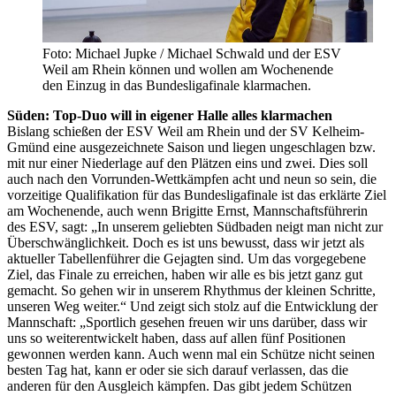
Foto: Michael Jupke / Michael Schwald und der ESV
Weil am Rhein können und wollen am Wochenende
den Einzug in das Bundesligafinale klarmachen.
Süden: Top-Duo will in eigener Halle alles klarmachen
Bislang schießen der ESV Weil am Rhein und der SV Kelheim-
Gmünd eine ausgezeichnete Saison und liegen ungeschlagen bzw.
mit nur einer Niederlage auf den Plätzen eins und zwei. Dies soll
auch nach den Vorrunden-Wettkämpfen acht und neun so sein, die
vorzeitige Qualifikation für das Bundesligafinale ist das erklärte Ziel
am Wochenende, auch wenn Brigitte Ernst, Mannschaftsführerin
des ESV, sagt: „In unserem geliebten Südbaden neigt man nicht zur
Überschwänglichkeit. Doch es ist uns bewusst, dass wir jetzt als
aktueller Tabellenführer die Gejagten sind. Um das vorgegebene
Ziel, das Finale zu erreichen, haben wir alle es bis jetzt ganz gut
gemacht. So gehen wir in unserem Rhythmus der kleinen Schritte,
unseren Weg weiter.“ Und zeigt sich stolz auf die Entwicklung der
Mannschaft: „Sportlich gesehen freuen wir uns darüber, dass wir
uns so weiterentwickelt haben, dass auf allen fünf Positionen
gewonnen werden kann. Auch wenn mal ein Schütze nicht seinen
besten Tag hat, kann er oder sie sich darauf verlassen, das die
anderen für den Ausgleich kämpfen. Das gibt jedem Schützen