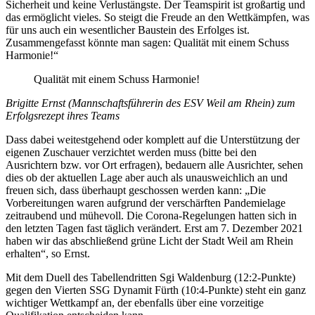
Sicherheit und keine Verlustängste. Der Teamspirit ist großartig und
das ermöglicht vieles. So steigt die Freude an den Wettkämpfen, was
für uns auch ein wesentlicher Baustein des Erfolges ist.
Zusammengefasst könnte man sagen: Qualität mit einem Schuss
Harmonie!“
Qualität mit einem Schuss Harmonie!
Brigitte Ernst (Mannschaftsführerin des ESV Weil am Rhein) zum
Erfolgsrezept ihres Teams
Dass dabei weitestgehend oder komplett auf die Unterstützung der
eigenen Zuschauer verzichtet werden muss (bitte bei den
Ausrichtern bzw. vor Ort erfragen), bedauern alle Ausrichter, sehen
dies ob der aktuellen Lage aber auch als unausweichlich an und
freuen sich, dass überhaupt geschossen werden kann: „Die
Vorbereitungen waren aufgrund der verschärften Pandemielage
zeitraubend und mühevoll. Die Corona-Regelungen hatten sich in
den letzten Tagen fast täglich verändert. Erst am 7. Dezember 2021
haben wir das abschließend grüne Licht der Stadt Weil am Rhein
erhalten“, so Ernst.
Mit dem Duell des Tabellendritten Sgi Waldenburg (12:2-Punkte)
gegen den Vierten SSG Dynamit Fürth (10:4-Punkte) steht ein ganz
wichtiger Wettkampf an, der ebenfalls über eine vorzeitige