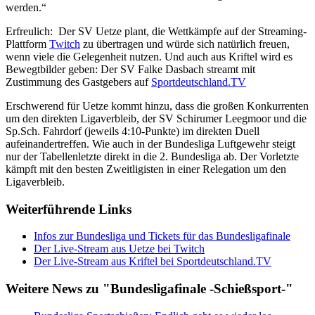
werden.“
Erfreulich: Der SV Uetze plant, die Wettkämpfe auf der Streaming-
Plattform
Twitch
zu übertragen und würde sich natürlich freuen,
wenn viele die Gelegenheit nutzen. Und auch aus Kriftel wird es
Bewegtbilder geben: Der SV Falke Dasbach streamt mit
Zustimmung des Gastgebers auf
Sportdeutschland.TV
Erschwerend für Uetze kommt hinzu, dass die großen Konkurrenten
um den direkten Ligaverbleib, der SV Schirumer Leegmoor und die
Sp.Sch. Fahrdorf (jeweils 4:10-Punkte) im direkten Duell
aufeinandertreffen. Wie auch in der Bundesliga Luftgewehr steigt
nur der Tabellenletzte direkt in die 2. Bundesliga ab. Der Vorletzte
kämpft mit den besten Zweitligisten in einer Relegation um den
Ligaverbleib.
Weiterführende Links
Infos zur Bundesliga und Tickets für das Bundesligafinale
Der Live-Stream aus Uetze bei Twitch
Der Live-Stream aus Kriftel bei Sportdeutschland.TV
Weitere News zu "Bundesligafinale -Schießsport-"