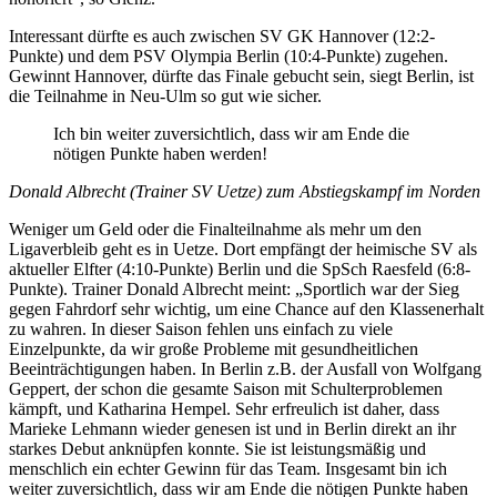
Interessant dürfte es auch zwischen SV GK Hannover (12:2-
Punkte) und dem PSV Olympia Berlin (10:4-Punkte) zugehen.
Gewinnt Hannover, dürfte das Finale gebucht sein, siegt Berlin, ist
die Teilnahme in Neu-Ulm so gut wie sicher.
Ich bin weiter zuversichtlich, dass wir am Ende die
nötigen Punkte haben werden!
Donald Albrecht (Trainer SV Uetze) zum Abstiegskampf im Norden
Weniger um Geld oder die Finalteilnahme als mehr um den
Ligaverbleib geht es in Uetze. Dort empfängt der heimische SV als
aktueller Elfter (4:10-Punkte) Berlin und die SpSch Raesfeld (6:8-
Punkte). Trainer Donald Albrecht meint: „Sportlich war der Sieg
gegen Fahrdorf sehr wichtig, um eine Chance auf den Klassenerhalt
zu wahren. In dieser Saison fehlen uns einfach zu viele
Einzelpunkte, da wir große Probleme mit gesundheitlichen
Beeinträchtigungen haben. In Berlin z.B. der Ausfall von Wolfgang
Geppert, der schon die gesamte Saison mit Schulterproblemen
kämpft, und Katharina Hempel. Sehr erfreulich ist daher, dass
Marieke Lehmann wieder genesen ist und in Berlin direkt an ihr
starkes Debut anknüpfen konnte. Sie ist leistungsmäßig und
menschlich ein echter Gewinn für das Team. Insgesamt bin ich
weiter zuversichtlich, dass wir am Ende die nötigen Punkte haben