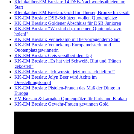
Kleinkaliber-EM Breslau: 14 DSB-Nachwuchsathleten am
Start
Kleinkaliber-EM Breslau: Gold für Thieser, Bronze für Gsöll
KK-EM Breslau: DSB-Schützen wollen Quotenplätze
KK-EM Breslau: Goldener Abschluss für DSB-Junioren
KK-EM Breslau: "Wir sind da, um einen Quotenplatz zu
holen!"
KK-EM Breslau: Vennekamp mit hervorragendem Start
KK-EM Breslau: Vennekamp Europameisterin und
Quotenplatzgewinnerin
KK-EM Breslau: Geis versilbert den Tag
KK-EM Breslau: „Es hat viel Schweiß, Blut und Tränen
gekostet!“
KK-EM Breslau: „Ich wusste, jetzt muss ich liefern!“
KK-EM Breslau: Jolyn Beer wird Achte im
Dreistellungskampf
KK-EM Breslau: Pistolen-Frauen das Maß der Dinge in
Europa
EM Breslau & Larnaka: Quotenplätze für Paris und Krakau
KK-EM Breslau: Gewehr-Frauen gewinnen Gold