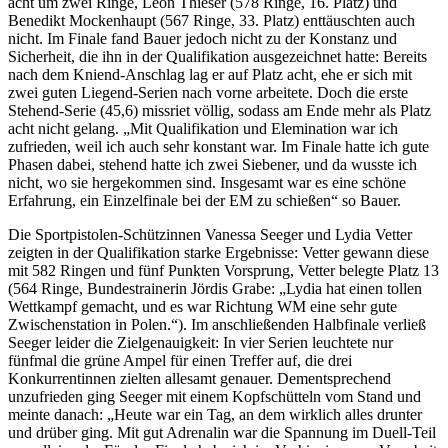
acht um zwei Ringe, Leon Thieser (578 Ringe, 16. Platz) und
Benedikt Mockenhaupt (567 Ringe, 33. Platz) enttäuschten auch
nicht. Im Finale fand Bauer jedoch nicht zu der Konstanz und
Sicherheit, die ihn in der Qualifikation ausgezeichnet hatte: Bereits
nach dem Kniend-Anschlag lag er auf Platz acht, ehe er sich mit
zwei guten Liegend-Serien nach vorne arbeitete. Doch die erste
Stehend-Serie (45,6) missriet völlig, sodass am Ende mehr als Platz
acht nicht gelang. „Mit Qualifikation und Elemination war ich
zufrieden, weil ich auch sehr konstant war. Im Finale hatte ich gute
Phasen dabei, stehend hatte ich zwei Siebener, und da wusste ich
nicht, wo sie hergekommen sind. Insgesamt war es eine schöne
Erfahrung, ein Einzelfinale bei der EM zu schießen“ so Bauer.
Die Sportpistolen-Schützinnen Vanessa Seeger und Lydia Vetter
zeigten in der Qualifikation starke Ergebnisse: Vetter gewann diese
mit 582 Ringen und fünf Punkten Vorsprung, Vetter belegte Platz 13
(564 Ringe, Bundestrainerin Jördis Grabe: „Lydia hat einen tollen
Wettkampf gemacht, und es war Richtung WM eine sehr gute
Zwischenstation in Polen.“). Im anschließenden Halbfinale verließ
Seeger leider die Zielgenauigkeit: In vier Serien leuchtete nur
fünfmal die grüne Ampel für einen Treffer auf, die drei
Konkurrentinnen zielten allesamt genauer. Dementsprechend
unzufrieden ging Seeger mit einem Kopfschütteln vom Stand und
meinte danach: „Heute war ein Tag, an dem wirklich alles drunter
und drüber ging. Mit gut Adrenalin war die Spannung im Duell-Teil