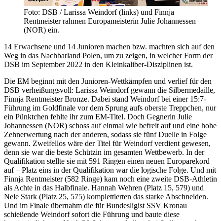
Foto: DSB / Larissa Weindorf (links) und Finnja
Rentmeister rahmen Europameisterin Julie Johannessen
(NOR) ein.
14 Erwachsene und 14 Junioren machen bzw. machten sich auf den
Weg in das Nachbarland Polen, um zu zeigen, in welcher Form der
DSB im September 2022 in den Kleinkaliber-Disziplinen ist.
Die EM beginnt mit den Junioren-Wettkämpfen und verlief für den
DSB verheißungsvoll: Larissa Weindorf gewann die Silbermedaille,
Finnja Rentmeister Bronze. Dabei stand Weindorf bei einer 15:7-
Führung im Goldfinale vor dem Sprung aufs oberste Treppchen, nur
ein Pünktchen fehlte ihr zum EM-Titel. Doch Gegnerin Julie
Johannessen (NOR) schoss auf einmal wie befreit auf und eine hohe
Zehnerwertung nach der anderen, sodass sie fünf Duelle in Folge
gewann. Zweifellos wäre der Titel für Weindorf verdient gewesen,
denn sie war die beste Schützin im gesamten Wettbewerb. In der
Qualifikation stellte sie mit 591 Ringen einen neuen Europarekord
auf – Platz eins in der Qualifikation war die logische Folge. Und mit
Finnja Rentmeister (582 Ringe) kam noch eine zweite DSB-Athletin
als Achte in das Halbfinale. Hannah Wehren (Platz 15, 579) und
Nele Stark (Platz 25, 575) komplettierten das starke Abschneiden.
Und im Finale übernahm die für Bundesligist SSV Kronau
schießende Weindorf sofort die Führung und baute diese