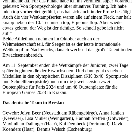
von alleine da. Für das Finale habe ich im Vorhinein super Vorarbeit
geleistet: Von Sportpsychologie über situatives Training. Ich habe
mich top vorbereitet gefühlt, das hat sich auch in der Probe bestätigt.
Auch die vier Wettkampfserien waren alle auf einem Fleck, nur halt
knapp neben der 10. Technisch top, Ergebnis flop. Aber wieder
etwas gelernt, der Weg ist der richtige. So schnell gebe ich nicht
auf.“
Beide Athletinnen nehmen im Oktober auch an der
Weltmeisterschaft teil, für Seeger ist es der letzte internationale
Wettkampf im Nachwuchs, danach wechselt das große Talent in den
Erwachsenenbereich.
Am 11. September enden die Wettkämpfe der Junioren, zwei Tage
später beginnen die der Erwachsenen. Und dann geht es neben
Medaillen in den olympischen Disziplinen (KK 3x40, Sportpistole
und Schnellfeuerpistole) auch um die jeweils ersten zwei
Quotenplätze für Paris 2024 und um 48 Quotenplätze für die
European Games 2023 in Krakau.
Das deutsche Team in Breslau
Gewehr
: Jolyn Beer (Neustadt am Rübengebirge), Anna Janßen
(Kevelaer), Lisa Müller (Weingarten), Hannah Steffen (Ohlweiler),
Maximilian Dallinger (Haar), Kai Dembeck (Dortmund), David
Koenders (Haar), Dennis Welsch (Eschenburg)