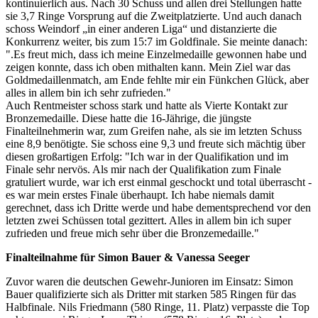
kontinuierlich aus. Nach 30 Schuss und allen drei Stellungen hatte
sie 3,7 Ringe Vorsprung auf die Zweitplatzierte. Und auch danach
schoss Weindorf „in einer anderen Liga“ und distanzierte die
Konkurrenz weiter, bis zum 15:7 im Goldfinale. Sie meinte danach:
".Es freut mich, dass ich meine Einzelmedaille gewonnen habe und
zeigen konnte, dass ich oben mithalten kann. Mein Ziel war das
Goldmedaillenmatch, am Ende fehlte mir ein Fünkchen Glück, aber
alles in allem bin ich sehr zufrieden."
Auch Rentmeister schoss stark und hatte als Vierte Kontakt zur
Bronzemedaille. Diese hatte die 16-Jährige, die jüngste
Finalteilnehmerin war, zum Greifen nahe, als sie im letzten Schuss
eine 8,9 benötigte. Sie schoss eine 9,3 und freute sich mächtig über
diesen großartigen Erfolg: "Ich war in der Qualifikation und im
Finale sehr nervös. Als mir nach der Qualifikation zum Finale
gratuliert wurde, war ich erst einmal geschockt und total überrascht -
es war mein erstes Finale überhaupt. Ich habe niemals damit
gerechnet, dass ich Dritte werde und habe dementsprechend vor den
letzten zwei Schüssen total gezittert. Alles in allem bin ich super
zufrieden und freue mich sehr über die Bronzemedaille."
Finalteilnahme für Simon Bauer & Vanessa Seeger
Zuvor waren die deutschen Gewehr-Junioren im Einsatz: Simon
Bauer qualifizierte sich als Dritter mit starken 585 Ringen für das
Halbfinale. Nils Friedmann (580 Ringe, 11. Platz) verpasste die Top