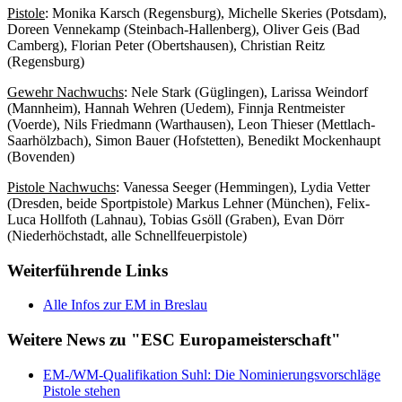
Pistole
: Monika Karsch (Regensburg), Michelle Skeries (Potsdam),
Doreen Vennekamp (Steinbach-Hallenberg), Oliver Geis (Bad
Camberg), Florian Peter (Obertshausen), Christian Reitz
(Regensburg)
Gewehr Nachwuchs
: Nele Stark (Güglingen), Larissa Weindorf
(Mannheim), Hannah Wehren (Uedem), Finnja Rentmeister
(Voerde), Nils Friedmann (Warthausen), Leon Thieser (Mettlach-
Saarhölzbach), Simon Bauer (Hofstetten), Benedikt Mockenhaupt
(Bovenden)
Pistole Nachwuchs
: Vanessa Seeger (Hemmingen), Lydia Vetter
(Dresden, beide Sportpistole) Markus Lehner (München), Felix-
Luca Hollfoth (Lahnau), Tobias Gsöll (Graben), Evan Dörr
(Niederhöchstadt, alle Schnellfeuerpistole)
Weiterführende Links
Alle Infos zur EM in Breslau
Weitere News zu "ESC Europameisterschaft"
EM-/WM-Qualifikation Suhl: Die Nominierungsvorschläge
Pistole stehen