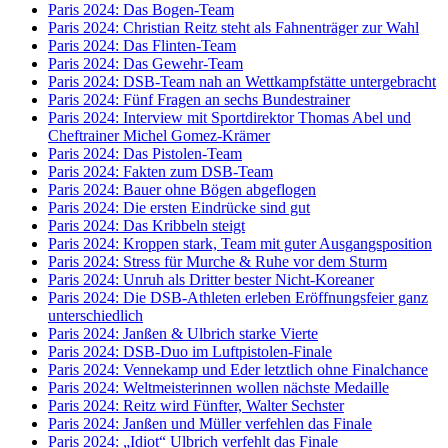
Paris 2024: Das Bogen-Team
Paris 2024: Christian Reitz steht als Fahnenträger zur Wahl
Paris 2024: Das Flinten-Team
Paris 2024: Das Gewehr-Team
Paris 2024: DSB-Team nah an Wettkampfstätte untergebracht
Paris 2024: Fünf Fragen an sechs Bundestrainer
Paris 2024: Interview mit Sportdirektor Thomas Abel und
Cheftrainer Michel Gomez-Krämer
Paris 2024: Das Pistolen-Team
Paris 2024: Fakten zum DSB-Team
Paris 2024: Bauer ohne Bögen abgeflogen
Paris 2024: Die ersten Eindrücke sind gut
Paris 2024: Das Kribbeln steigt
Paris 2024: Kroppen stark, Team mit guter Ausgangsposition
Paris 2024: Stress für Murche & Ruhe vor dem Sturm
Paris 2024: Unruh als Dritter bester Nicht-Koreaner
Paris 2024: Die DSB-Athleten erleben Eröffnungsfeier ganz
unterschiedlich
Paris 2024: Janßen & Ulbrich starke Vierte
Paris 2024: DSB-Duo im Luftpistolen-Finale
Paris 2024: Vennekamp und Eder letztlich ohne Finalchance
Paris 2024: Weltmeisterinnen wollen nächste Medaille
Paris 2024: Reitz wird Fünfter, Walter Sechster
Paris 2024: Janßen und Müller verfehlen das Finale
Paris 2024: „Idiot“ Ulbrich verfehlt das Finale