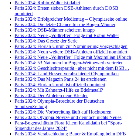
Paris 2024: Robin Walter ist dabei
Paris 2024: Ersten sieben DSB-Athleten durch DOSB
nominiert
Paris 2024: Erfolgreicher Medientag – Olympiaseite online
Paris 2024: Die letzte Chance für die Bogen-Männer
Paris 2024: DSB-Männer scheitern knapp
Paris 2024: Neue „Volltreffer“-Folge mit Robin Walter
Paris 2024: Das Gesetz der Serie
Paris 2024: Florian Unruh zur Nominierung vorgeschlagen
Paris 2024: Neun weitere DSB-Athleten offiziell nominiert
Paris 2024: Neue „Volltreffer“-Folge mit Maximilian Ulbrich
Paris 2024: 53 Nationen im Bogen-Wettbewerb vertreten
Paris 2024: Geschlechterparität - aber nicht mit dem DSB…
Paris 2024: Land Hessen verabschiedet Olympioniken
Paris 2024: Das Magazin Paris.24 ist erschienen
Paris 2024: Florian Unruh ist offiziell nominiert
Paris 2024: Mit Zahnarzt-Hilfe zu Edelmetall?
Paris 2024: Der Athleten neue Kleider
Paris 2024: Olympia-Broschüre der Deutschen
SchützenZeitung
Paris 2024: Die Vorbereitung läuft auf Hochtouren
Paris 2024: Olympia-Novize und dennoch nichts Neues
Para-Bogenschützin Flora Kliem Kandidatin bei "Sport-
Stipendiat des Jahres 2024"
Paris 2024: Verabschiedung Bauer & Empfang beim DFB