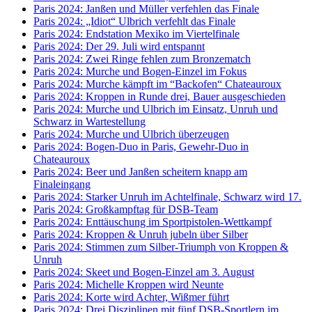
Paris 2024: Janßen und Müller verfehlen das Finale
Paris 2024: „Idiot“ Ulbrich verfehlt das Finale
Paris 2024: Endstation Mexiko im Viertelfinale
Paris 2024: Der 29. Juli wird entspannt
Paris 2024: Zwei Ringe fehlen zum Bronzematch
Paris 2024: Murche und Bogen-Einzel im Fokus
Paris 2024: Murche kämpft im “Backofen“ Chateauroux
Paris 2024: Kroppen in Runde drei, Bauer ausgeschieden
Paris 2024: Murche und Ulbrich im Einsatz, Unruh und
Schwarz in Wartestellung
Paris 2024: Murche und Ulbrich überzeugen
Paris 2024: Bogen-Duo in Paris, Gewehr-Duo in
Chateauroux
Paris 2024: Beer und Janßen scheitern knapp am
Finaleingang
Paris 2024: Starker Unruh im Achtelfinale, Schwarz wird 17.
Paris 2024: Großkampftag für DSB-Team
Paris 2024: Enttäuschung im Sportpistolen-Wettkampf
Paris 2024: Kroppen & Unruh jubeln über Silber
Paris 2024: Stimmen zum Silber-Triumph von Kroppen &
Unruh
Paris 2024: Skeet und Bogen-Einzel am 3. August
Paris 2024: Michelle Kroppen wird Neunte
Paris 2024: Korte wird Achter, Wißmer führt
Paris 2024: Drei Disziplinen mit fünf DSB-Sportlern im