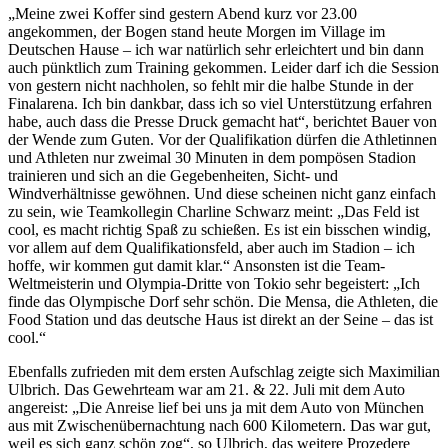
„Meine zwei Koffer sind gestern Abend kurz vor 23.00
angekommen, der Bogen stand heute Morgen im Village im
Deutschen Hause – ich war natürlich sehr erleichtert und bin dann
auch pünktlich zum Training gekommen. Leider darf ich die Session
von gestern nicht nachholen, so fehlt mir die halbe Stunde in der
Finalarena. Ich bin dankbar, dass ich so viel Unterstützung erfahren
habe, auch dass die Presse Druck gemacht hat“, berichtet Bauer von
der Wende zum Guten. Vor der Qualifikation dürfen die Athletinnen
und Athleten nur zweimal 30 Minuten in dem pompösen Stadion
trainieren und sich an die Gegebenheiten, Sicht- und
Windverhältnisse gewöhnen. Und diese scheinen nicht ganz einfach
zu sein, wie Teamkollegin Charline Schwarz meint: „Das Feld ist
cool, es macht richtig Spaß zu schießen. Es ist ein bisschen windig,
vor allem auf dem Qualifikationsfeld, aber auch im Stadion – ich
hoffe, wir kommen gut damit klar.“ Ansonsten ist die Team-
Weltmeisterin und Olympia-Dritte von Tokio sehr begeistert: „Ich
finde das Olympische Dorf sehr schön. Die Mensa, die Athleten, die
Food Station und das deutsche Haus ist direkt an der Seine – das ist
cool.“
Ebenfalls zufrieden mit dem ersten Aufschlag zeigte sich Maximilian
Ulbrich. Das Gewehrteam war am 21. & 22. Juli mit dem Auto
angereist: „Die Anreise lief bei uns ja mit dem Auto von München
aus mit Zwischenübernachtung nach 600 Kilometern. Das war gut,
weil es sich ganz schön zog“, so Ulbrich, das weitere Prozedere