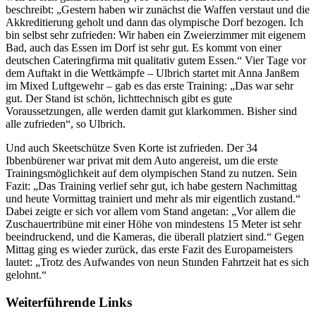
beschreibt: „Gestern haben wir zunächst die Waffen verstaut und die
Akkreditierung geholt und dann das olympische Dorf bezogen. Ich
bin selbst sehr zufrieden: Wir haben ein Zweierzimmer mit eigenem
Bad, auch das Essen im Dorf ist sehr gut. Es kommt von einer
deutschen Cateringfirma mit qualitativ gutem Essen.“ Vier Tage vor
dem Auftakt in die Wettkämpfe – Ulbrich startet mit Anna Janßem
im Mixed Luftgewehr – gab es das erste Training: „Das war sehr
gut. Der Stand ist schön, lichttechnisch gibt es gute
Voraussetzungen, alle werden damit gut klarkommen. Bisher sind
alle zufrieden“, so Ulbrich.
Und auch Skeetschütze Sven Korte ist zufrieden. Der 34
Ibbenbürener war privat mit dem Auto angereist, um die erste
Trainingsmöglichkeit auf dem olympischen Stand zu nutzen. Sein
Fazit: „Das Training verlief sehr gut, ich habe gestern Nachmittag
und heute Vormittag trainiert und mehr als mir eigentlich zustand.“
Dabei zeigte er sich vor allem vom Stand angetan: „Vor allem die
Zuschauertribüne mit einer Höhe von mindestens 15 Meter ist sehr
beeindruckend, und die Kameras, die überall platziert sind.“ Gegen
Mittag ging es wieder zurück, das erste Fazit des Europameisters
lautet: „Trotz des Aufwandes von neun Stunden Fahrtzeit hat es sich
gelohnt.“
Weiterführende Links