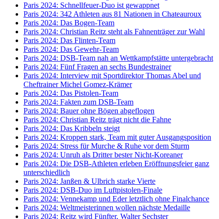
Paris 2024: Schnellfeuer-Duo ist gewappnet
Paris 2024: 342 Athleten aus 81 Nationen in Chateauroux
Paris 2024: Das Bogen-Team
Paris 2024: Christian Reitz steht als Fahnenträger zur Wahl
Paris 2024: Das Flinten-Team
Paris 2024: Das Gewehr-Team
Paris 2024: DSB-Team nah an Wettkampfstätte untergebracht
Paris 2024: Fünf Fragen an sechs Bundestrainer
Paris 2024: Interview mit Sportdirektor Thomas Abel und
Cheftrainer Michel Gomez-Krämer
Paris 2024: Das Pistolen-Team
Paris 2024: Fakten zum DSB-Team
Paris 2024: Bauer ohne Bögen abgeflogen
Paris 2024: Christian Reitz trägt nicht die Fahne
Paris 2024: Das Kribbeln steigt
Paris 2024: Kroppen stark, Team mit guter Ausgangsposition
Paris 2024: Stress für Murche & Ruhe vor dem Sturm
Paris 2024: Unruh als Dritter bester Nicht-Koreaner
Paris 2024: Die DSB-Athleten erleben Eröffnungsfeier ganz
unterschiedlich
Paris 2024: Janßen & Ulbrich starke Vierte
Paris 2024: DSB-Duo im Luftpistolen-Finale
Paris 2024: Vennekamp und Eder letztlich ohne Finalchance
Paris 2024: Weltmeisterinnen wollen nächste Medaille
Paris 2024: Reitz wird Fünfter, Walter Sechster