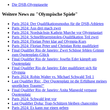
Die DSB-Olympiaseite
Weitere News zu "Olympische Spiele"
Paris 2024: Der Qualifikationsmodus für die DSB-Athleten
Paris 2024: Aus drei mach zwei
Paris 2024: Nordsächsin Kathrin Murche vor Olympiastart
Paris 2024: Schnellfeuerpistolen-Qualifikation Teil zwei
Paris 2024: Florian Peter klar auf Olympia-Kurs
Paris 2024: Florian Peter und Christian Reitz qualifiziert
Final Qualifier Rio de Janeiro: Zwei Schüsse fehlen Grimm
zum Quotenplatz-Glück
Final Qualifier Rio de Janeiro: Josefin Eder kämpft um
Quotenplatz
Final Qualifier Rio de Janeiro: Eder qualifiziert sich für
Olympia
Paris 2024: Robin Walter vs. Michael Schwald Teil 1
Last Qualifier Rio: „Der Quotenplatz ist die Erfüllung meines
sportlichen Traums!“
Final Qualifier Rio de Janeiro: Anita Mangold verpasst
Quotenplatz
Paris 2024: Schwald legt vor
Last Qualifier Doha: Trap-Schützen bleiben chancenlos
Paris 2024: Es kann nur einen geben